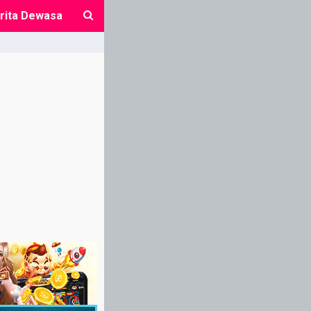
rita Dewasa
close