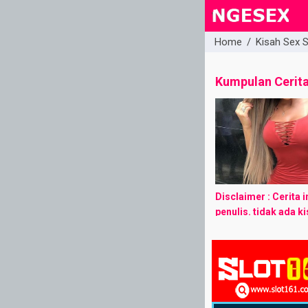
Home
/
Kisah Sex 
close
Kumpulan Cerit
Disclaimer : Cerita i
penulis. tidak ada k
dalam cerita ini. jik
kesamaan tempat / 
kebetulan semata. P