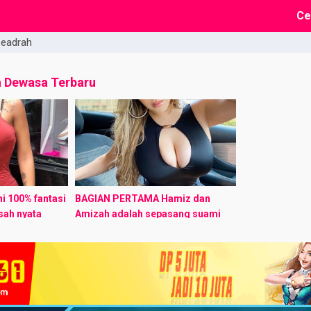
Ce
Seadrah
a Dewasa Terbaru
ni 100% fantasi
BAGIAN PERTAMA​ Hamiz dan
isah nyata
Amizah adalah sepasang suami
a ada
istri yang sudah menikah selama 6
tokoh hanya
bulan, namun mereka belum
ART ...
dikaruniai anak karena Hamiz
terlalu sibuk ...