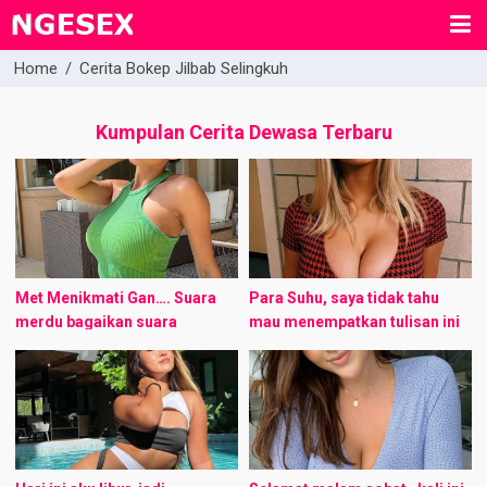
Home
/
Cerita Bokep Jilbab Selingkuh
Kumpulan Cerita Dewasa Terbaru
Met Menikmati Gan…. Suara
Para Suhu, saya tidak tahu
merdu bagaikan suara
mau menempatkan tulisan ini
bidadari itu terasa sangat
dimana. Kalau dibilang FR dan
nyaman bagi Erwin. Hanya
letakkan di underground/fr,
diiringi dentingan piano,
saya ga ada photo sebagai
keindahan suara itu semakin
bukti dan ...
terasa syahdu. ...