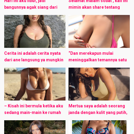
Hari ini aku libur, jadi
Selamat malam sobat , kali ini
bangunnya agak siang dari
mimin akan share tentang
biasanya, dan pagi ini ternyata
kisah ngentot dengan Gadis
kondisi rumahku kosong,
Janda Berhijab. Nasib itu ada
kedua orang tua dan adikku
di tangan Tuhan. Seringkali
entah pergi ...
aku ...
Cerita ini adalah cerita nyata
“Dan merekapun mulai
dari ane langsung ya mungkin
meninggalkan temannya satu
90% nyata dan sisanya hanya
per satu.” Prolog Rintik hujan
bumbu2 pemanis, karena ane
dan secangkir kopi panas
bukan manusia super yang
mengawali niatku untuk
bisa ...
menuliskan kisah ini. Aku
seorang pemuda ...
– Kisah ini bermula ketika aku
Mertua saya adalah seorang
sedang main-main ke rumah
janda dengan kulit yang putih,
tanteku yang ada di luar kota,
cantik, lembut, dan berwajah
tanteku sangatlah seksi dan
keibu-ibuan, dia selalu
binal sekali siapapun yang ...
mengenakan kebaya jika