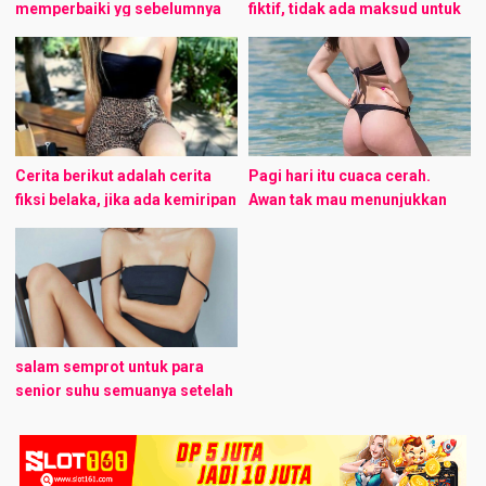
memperbaiki yg sebelumnya
fiktif, tidak ada maksud untuk
Setelah 4 tahun, aku akan
menyinggung siapapun.
menikah dengan wanita
Kesamaan nama hanya sebuah
idaman ku, aku sangat ingin
kebetulan semata. Segala
membahagiakan dia sebagai
adegan yang terjadi di dalam
istriku (sambil ...
cerita ...
Cerita berikut adalah cerita
Pagi hari itu cuaca cerah.
fiksi belaka, jika ada kemiripan
Awan tak mau menunjukkan
dengan kejadian atau
wujudnya. Hanya birunya langit
kemiripan dengan mulustrasi
dan cerahnya mentari hiasi
itu hanyalah suatu kebetulan
pagi. Memberikan asupan
saja… Ini adalah pengalaman
vitamin D kepada kulit ...
pertama ...
salam semprot untuk para
senior suhu semuanya setelah
sekian lama menjadi silent
reader, akhirnya
memberanikan diri untuk