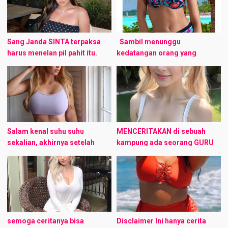
keluar rumah. Dan
mengenakan daster ...
Sang Janda​ SINTA terpaksa
Sambil menunggu
harus menelan pil pahit itu.
kedatangan orang yang
Pernikahannya dengan Bahtiar
sekarang sedang dijemput
hanya bertahan sampai dua
oleh Zaskia; bersama Inez,
tahun. Untung mereka belum
Linda, dan bu Martin, kembali
punya anak sehingga beban ...
aku saling meraba. Kontolku
dijilati oleh ...
Salam kenal suhu suhu
MENCERITAKAN di sebuah
sekalian, akhirnya setelah
kampung ada seorang GURU
bertahun-tahun jadi silent
NGAJI BERCADAR DI JAHILI
reader, sekarang punya cerita
OLEH MURIDNYA YG NAKAL,
yang bisa dibagi disini buat
dikarenakan ortu anak
dinikmati sama semua mohon
tersebut sdh gak tau caranya
maaf ...
mengadapi ...
semoga ceritanya bisa
Disclaimer Ini hanya cerita