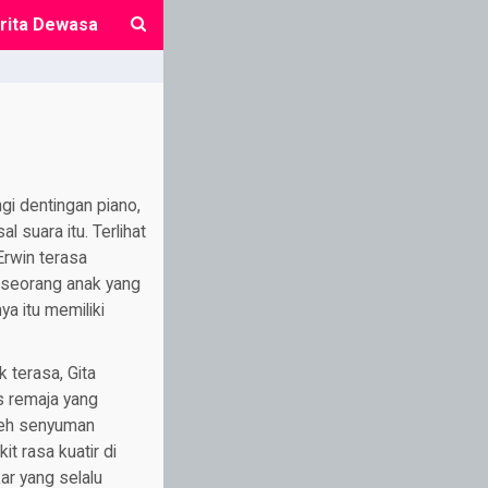
rita Dewasa
close
gi dentingan piano,
 suara itu. Terlihat
Erwin terasa
 seorang anak yang
a itu memiliki
 terasa, Gita
s remaja yang
oleh senyuman
t rasa kuatir di
ar yang selalu