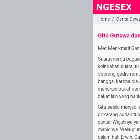
Home
/
Cerita Dew
close
Gita Gutawa da
Met Menikmati Gan
Suara merdu bagaika
keindahan suara itu
seorang gadis remaj
bangga, karena dia
menuruni bakat berm
bakat lain yang bahk
Gita selalu menjadi
sekarang sudah tum
cantik. Wajahnya y
manisnya. Walaupun 
dalam hati Erwin. G