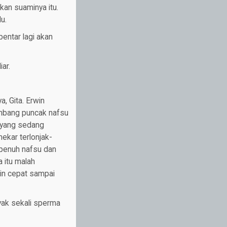
kan suaminya itu.
u.
bentar lagi akan
ar.
, Gita. Erwin
 ambang puncak nafsu
h yang sedang
ekar terlonjak-
 penuh nafsu dan
 itu malah
in cepat sampai
yak sekali sperma