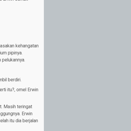
erasakan kehangatan
um pipinya.
n pelukannya.
il berdiri.
ti itu?, omel Erwin
. Masih teringat
nggungnya. Erwin
ah itu dia berjalan