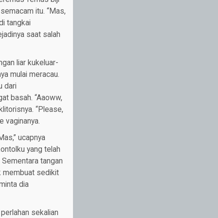
 semacam itu. “Mas,
i tangkai
jadinya saat salah
gan liar kukeluar-
nya mulai meracau.
u dari
gat basah. “Aaoww,
itorisnya. “Please,
e vaginanya.
 Mas,” ucapnya
ontolku yang telah
, Sementara tangan
uk membuat sedikit
inta dia
 perlahan sekalian