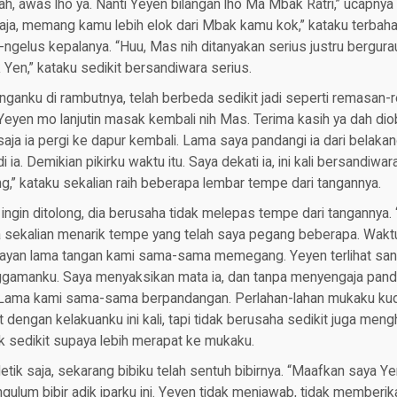
ah, awas lho ya. Nanti Yeyen bilangan lho Ma Mbak Ratri,” ucapny
 saja, memang kamu lebih elok dari Mbak kamu kok,” kataku terbah
gelus kepalanya. “Huu, Mas nih ditanyakan serius justru bergurau
en,” kataku sedikit bersandiwara serius.
nganku di rambutnya, telah berbeda sedikit jadi seperti remasan
Yeyen mo lanjutin masak kembali nih Mas. Terima kasih ya dah diob
aja ia pergi ke dapur kembali. Lama saya pandangi ia dari belakan
i ia. Demikian pikirku waktu itu. Saya dekati ia, ini kali bersandiwar
ong,” kataku sekalian raih beberapa lembar tempe dari tangannya.
ingin ditolong, dia berusaha tidak melepas tempe dari tangannya. 
 sekalian menarik tempe yang telah saya pegang beberapa. Waktu 
mayan lama tangan kami sama-sama memegang. Yeyen terlihat sang
ggamanku. Saya menyaksikan mata ia, dan tanpa menyengaja pan
 Lama kami sama-sama berpandangan. Perlahan-lahan mukaku ku
jut dengan kelakuanku ini kali, tapi tidak berusaha sedikit juga mengh
rik sedikit supaya lebih merapat ke mukaku.
tik saja, sekarang bibiku telah sentuh bibirnya. “Maafkan saya Yen
ulum bibir adik iparku ini. Yeyen tidak menjawab, tidak memberi