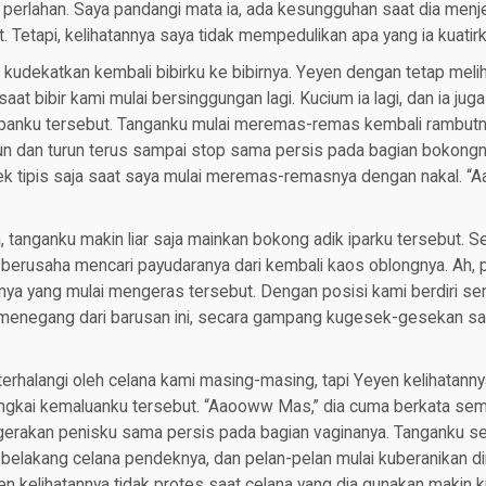
 perlahan. Saya pandangi mata ia, ada kesungguhan saat dia menj
t. Tetapi, kelihatannya saya tidak mempedulikan apa yang ia kuatir
 kudekatkan kembali bibirku ke bibirnya. Yeyen dengan tetap melih
at bibir kami mulai bersinggungan lagi. Kucium ia lagi, dan ia jug
nku tersebut. Tanganku mulai meremas-remas kembali rambutny
un dan turun terus sampai stop sama persis pada bagian bokong
ek tipis saja saat saya mulai meremas-remasnya dengan nakal. “A
 tanganku makin liar saja mainkan bokong adik iparku tersebut. 
 berusaha mencari payudaranya dari kembali kaos oblongnya. Ah, 
nya yang mulai mengeras tersebut. Dengan posisi kami berdiri se
 menegang dari barusan ini, secara gampang kugesek-gesekan sa
erhalangi oleh celana kami masing-masing, tapi Yeyen kelihatann
angkai kemaluanku tersebut. “Aaooww Mas,” dia cuma berkata sem
rgerakan penisku sama persis pada bagian vaginanya. Tanganku se
elakang celana pendeknya, dan pelan-pelan mulai kuberanikan dir
n kelihatannya tidak protes saat celana yang dia gunakan makin k