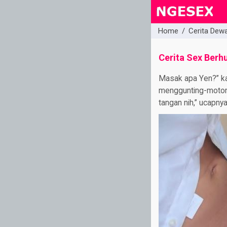
Home
/
Cerita Dew
close
Cerita Sex Berh
Masak apa Yen?” kat
menggunting-motong
tangan nih,” ucapny