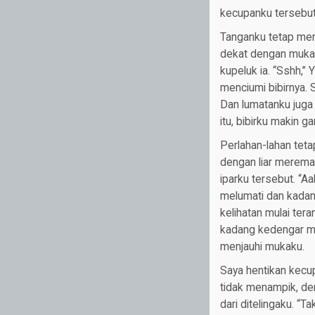
kecupanku tersebut.
Tanganku tetap men
dekat dengan mukak
kupeluk ia. “Sshh,” 
menciumi bibirnya. 
Dan lumatanku juga 
itu, bibirku makin ga
Perlahan-lahan tet
dengan liar merema
iparku tersebut. “A
melumati dan kadan
kelihatan mulai ter
kadang kedengar me
menjauhi mukaku.
Saya hentikan kecup
tidak menampik, den
dari ditelingaku. “T