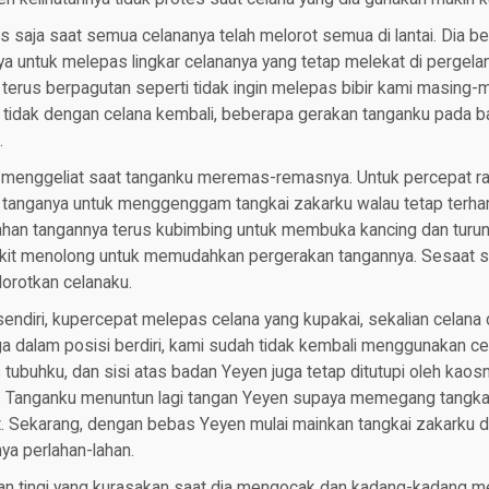
s saja saat semua celananya telah melorot semua di lantai. Dia 
ya untuk melepas lingkar celananya yang tetap melekat di pergela
p terus berpagutan seperti tidak ingin melepas bibir kami masing
 tidak dengan celana kembali, beberapa gerakan tanganku pada 
.
menggeliat saat tanganku meremas-remasnya. Untuk percepat r
a tanganya untuk menggenggam tangkai zakarku walau tetap terha
lahan tangannya terus kubimbing untuk membuka kancing dan turun
ikit menolong untuk memudahkan pergerakan tangannya. Sesaat se
orotkan celanaku.
endiri, kupercepat melepas celana yang kupakai, sekalian celana
a dalam posisi berdiri, kami sudah tidak kembali menggunakan ce
as tubuhku, dan sisi atas badan Yeyen juga tetap ditutupi oleh ka
t. Tanganku menuntun lagi tangan Yeyen supaya memegang tangkai
 Sekarang, dengan bebas Yeyen mulai mainkan tangkai zakarku 
a perlahan-lahan.
an tingi yang kurasakan saat dia mengocak dan kadang-kadang m