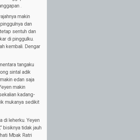
anggapan .
wajahnya makin
 pinggulnya dan
g tetap sentuh dan
ar di pinggulku.
sah kembali. Dengar
ementara tangaku
ng sintal adik
 makin edan saja
Yeyen makin
sekalian kadang-
ik mukanya sedikit
 di leherku. Yeyen
 bisiknya tidak jauh
 hati Mbak Ratri