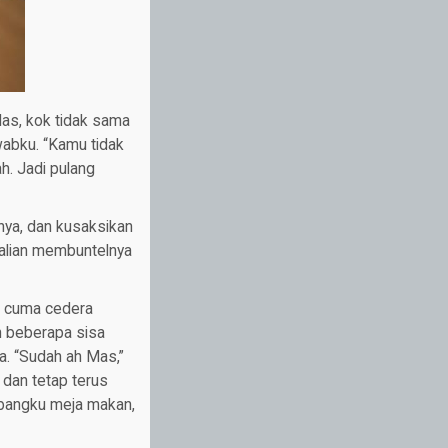
Mas, kok tidak sama
awabku. “Kamu tidak
h. Jadi pulang
ya, dan kusaksikan
ekalian membuntelnya
a cuma cedera
an beberapa sisa
ya. “Sudah ah Mas,”
 dan tetap terus
 bangku meja makan,