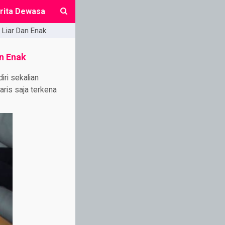
rita Dewasa
 Liar Dan Enak
close
an Enak
ri sekalian
ris saja terkena