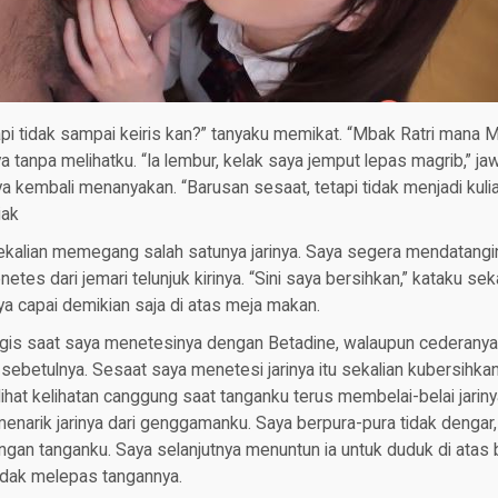
api tidak sampai keiris kan?” tanyaku memikat. “Mbak Ratri mana 
a tanpa melihatku. “Ia lembur, kelak saya jemput lepas magrib,” j
ya kembali menanyakan. “Barusan sesaat, tetapi tidak menjadi kulia
iak
alian memegang salah satunya jarinya. Saya segera mendatangin
etes dari jemari telunjuk kirinya. “Sini saya bersihkan,” kataku s
a capai demikian saja di atas meja makan.
ingis saat saya menetesinya dengan Betadine, walaupun cederany
 sebetulnya. Sesaat saya menetesi jarinya itu sekalian kubersihk
lihat kelihatan canggung saat tanganku terus membelai-belai jarin
narik jarinya dari genggamanku. Saya berpura-pura tidak dengar,
ngan tanganku. Saya selanjutnya menuntun ia untuk duduk di atas
tidak melepas tangannya.