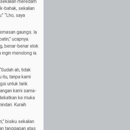
a sekalian meredam
ak-bahak, sekalian
.” “Lho, saya
-remasan gaungs. Ia
atin,” ucapnya.
g, benar-benar elok
a ingin menolong ia.
“Sudah ah, tidak
itu, tanpa kami
si untuk tarik
dangan kami sama-
dekatkan ke muka
indari. Kuraih
,” bisiku sekalian
kan tanggapan atas