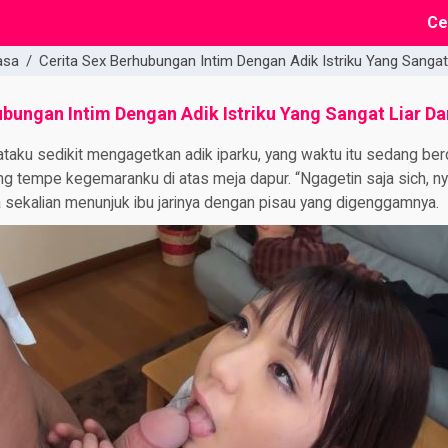
Ce
asa
/
Cerita Sex Berhubungan Intim Dengan Adik Istriku Yang Sangat
ubungan Intim Dengan Adik Istriku Yang Sangat Liar D
aku sedikit mengagetkan adik iparku, yang waktu itu sedang berdi
 tempe kegemaranku di atas meja dapur. “Ngagetin saja sich, nya
a sekalian menunjuk ibu jarinya dengan pisau yang digenggamnya.