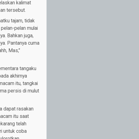
elaskan kalimat
kan tersebut.
atku tajam, tidak
a pelan-pelan mulai
a. Bahkan juga,
nya. Pantanya cuma
ahh, Mas,”
Sementara tangaku
pada akhirnya
macam itu, tangkai
ma persis di mulut
ya dapat rasakan
acam itu saat
karang telah
i untuk coba
ulorotkan.