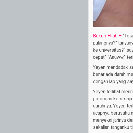
Bokep Hijab –
“Tet
pulangnya?” tanyany
ke universitas?” sa
cepat.” “Aauww,” ter
Yeyen mendadak sek
benar ada darah men
dengan lap yang say
Yeyen terlihat mer
potongan kecil saja
darahnya. Yeyen ter
ucapnya berusaha me
menyekai jarinya de
sekalian tanganku 