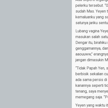
pelerku tersebut. 
sudah Mas. Yeyen t
kemaluanku yang sa
satunya jariku sentuh
Lubang vagina Yeyen
masukan salah satun
Dengar itu, birahiku
genggamannya, dan 
aaouuww,” erangnya 
jangan dimasukin M
“Tidak Papah Yen, se
berbisik sekalian c
ada sama persis di
kanannya seperti ti
tenang, saya menye
memegang saja. “Pe
Yeyen yang waktu it