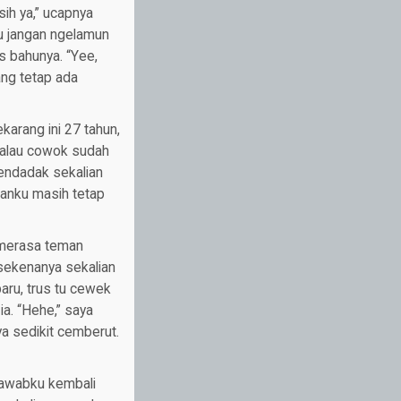
ih ya,” ucapnya
tu jangan ngelamun
 bahunya. “Yee,
ang tetap ada
arang ini 27 tahun,
. Kalau cowok sudah
endadak sekalian
ganku masih tetap
 merasa teman
 sekenanya sekalian
aru, trus tu cewek
a. “Hehe,” saya
ya sedikit cemberut.
 jawabku kembali