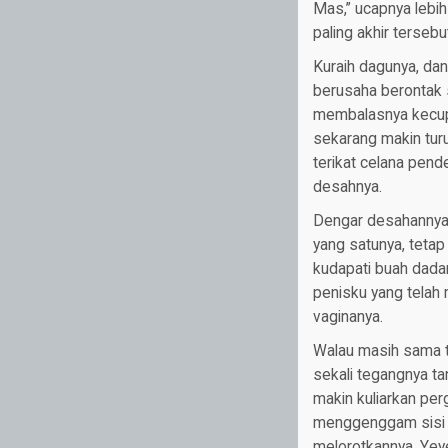
Mas,” ucapnya lebih
paling akhir tersebu
Kuraih dagunya, dan
berusaha berontak sa
membalasnya kecupa
sekarang makin tur
terikat celana pend
desahnya.
Dengar desahannya,
yang satunya, tetap
kudapati buah dada
penisku yang telah
vaginanya.
Walau masih sama t
sekali tegangnya t
makin kuliarkan pe
menggenggam sisi b
melorotkannya. Yeye