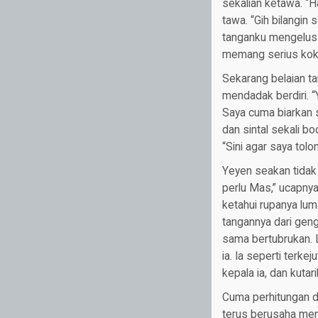
sekalian ketawa. “H
tawa. “Gih bilangin
tanganku mengelus-n
memang serius kok Y
Sekarang belaian ta
mendadak berdiri. “
Saya cuma biarkan s
dan sintal sekali bod
“Sini agar saya tol
Yeyen seakan tidak 
perlu Mas,” ucapnya
ketahui rupanya lu
tangannya dari gen
sama bertubrukan.
ia. Ia seperti terke
kepala ia, dan kuta
Cuma perhitungan de
terus berusaha meng