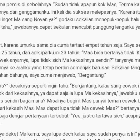
ma persis di sebelahnya. “Sudah tidak apapun kok Mas, Terima kas
annya dari genggamanku. Ini kali dia sukses melepasnya. “Karena i
 inget Ma sang Novan ya?” godaku sekalian menepuk-nepuk halus
, tahu,” jawabannya cepat sekalian mencubit punggung lenganku y
 karena umurku sama dia cuma tertaut empat tahun saja. Saya sek
a 25 tahun, dan adik iparku ini 23 tahun. “Mas bisa bertanya tidak
ek anyarnya, lupa tidak sich Ma kekasihnya sendiri?” tanyanya m
ya ke arahku yang tetap berdiri semenjak barusan. Sekalian tan
lahan bahunya, saya cuma menjawab, “Bergantung.”
s?” desaknya seperti ingin tahu. “Bergantung, kalau sang cowok
elok dari kekasihnya, ya dapat saja ia lupa Ma kekasihnya,” jawabku
as sendiri bagaimana? Misalnya begini, Mas punyai teman cewek b
dari kekasih Mas. Mas dapat lupa tidak Ma cewek Mas?” bertanya i
saja dengar pertanyaan tersebut. “Yee, justru tertawa sich,” ucapn
.
aya deket Ma kamu, saya lupa dech kalau saya sudah punyai istri,”