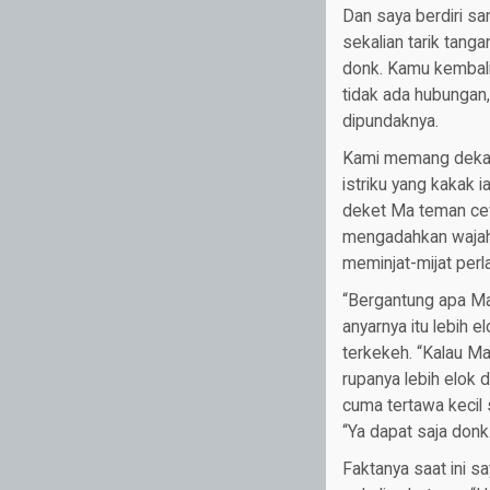
Dan saya berdiri sa
sekalian tarik tang
donk. Kamu kembali
tidak ada hubungan
dipundaknya.
Kami memang dekat,
istriku yang kakak i
deket Ma teman cew
mengadahkan wajahn
meminjat-mijat per
“Bergantung apa Ma
anyarnya itu lebih 
terkekeh. “Kalau M
rupanya lebih elok 
cuma tertawa kecil 
“Ya dapat saja donk
Faktanya saat ini s