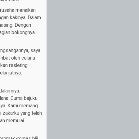
berusaha menaikan
ngan kakinya. Dalam
-masing. Dengan
bagian bokongnya
angsangannya, saya
mbat oleh celana
kan resleting
lanjutnya,
 dalamnya.
lana. Cuma bajuku
osnya. Kami memang
 zakarku yang telah
dan memulai
eremas-remas biji