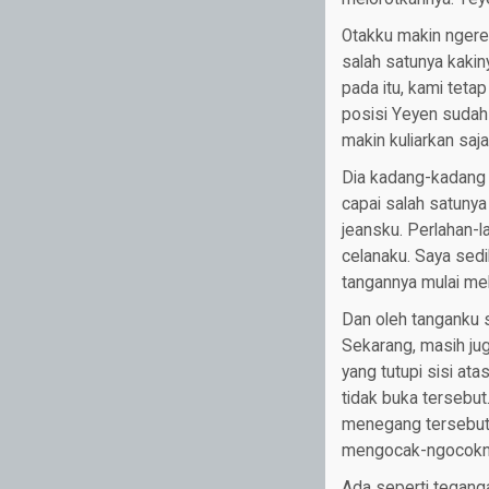
Otakku makin ngere
salah satunya kakin
pada itu, kami teta
posisi Yeyen sudah
makin kuliarkan saja
Dia kadang-kadang 
capai salah satuny
jeansku. Perlahan-
celanaku. Saya sed
tangannya mulai mel
Dan oleh tanganku s
Sekarang, masih jug
yang tutupi sisi at
tidak buka tersebu
menegang tersebut.
mengocak-ngocokny
Ada seperti tegang