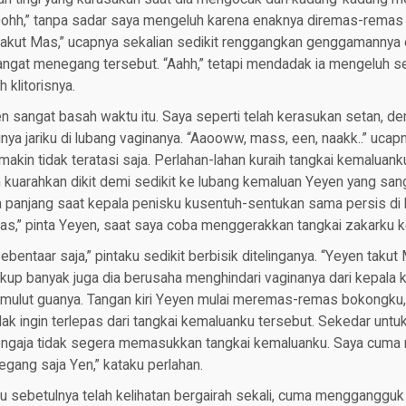
“Oohh,” tanpa sadar saya mengeluh karena enaknya diremas-remas
akut Mas,” ucapnya sekalian sedikit renggangkan genggamannya d
ngat menegang tersebut. “Aahh,” tetapi mendadak ia mengeluh se
 klitorisnya.
 sangat basah waktu itu. Saya seperti telah kerasukan setan, den
ya jariku di lubang vaginanya. “Aaooww, mass, een, naakk..” ucap
 makin tidak teratasi saja. Perlahan-lahan kuraih tangkai kemaluank
kuarahkan dikit demi sedikit ke lubang kemaluan Yeyen yang san
panjang saat kepala penisku kusentuh-sentukan sama persis di kl
as,” pinta Yeyen, saat saya coba menggerakkan tangkai zakarku k
bentaar saja,” pintaku sedikit berbisik ditelinganya. “Yeyen takut
ukup banyak juga dia berusaha menghindari vaginanya dari kepala k
 mulut guanya. Tangan kiri Yeyen mulai meremas-remas bokongku
dak ingin terlepas dari tangkai kemaluanku tersebut. Sekedar unt
ngaja tidak segera memasukkan tangkai kemaluanku. Saya cuma m
gang saja Yen,” kataku perlahan.
u sebetulnya telah kelihatan bergairah sekali, cuma menggangguk