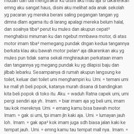
mudah dan dia mengtraktir ku disini aku mau aja si dikarenkan
emng aku sangat haus, disini aku melihat ada anak sekolah
yg pacaran yg mereka berani saling pegangan tangan yg
dimna dlam agama itu di larang apalagi mereka belum halal,
dan soalnya tiba² perut ku mules dan akupun cepat²
menghabisi minuman ku dan ngebut mmbawa motor, di atas
motor imam tiba² memegang pundak dngan kedua tangannya
berkata klau aku bawah motor pelan² aja dikarenkan aku yg
mules pun tidak sama sekali mnghiraukan perkataan imam
dan tangannya yg megang pundak ku yg dilapisi baju dan
jilbab lebarku. Sesampainya di rumah akupun langsung ke
toilet, keluar dari toilet umi menghampiri ku. Umi. = temani umi
ke mall yh beli popok, katanya murah disana di bandingkan
kita beli popok di toko itu. Aku. = waduh Ratna capek umi, umi
pergi sendiri aja yh.. Imam. = biar imam aja yg beli umi, imam
tau kok mereknya. Umi. = emang kamu bisa bawah motor.
Imam. = gak si umi, tpi imam jln kaki aja.. Umi. = lumayan jauh
loh.. Imam. = gak apa² kok imam juga sdh biasa jalan kaki ke
tempat jauh.. Umi. = emng kamu tau tempat mall nya.. Imam. =