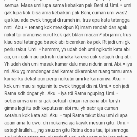
semua. Masa umi lupa sama kebaikan pak Beni si. Umi. = umi
gak lupa kok bisa ama kebaikan pak Beni, cuman umi was2
aja klau ada cwok tinggal di rumah ini, trus apa kata tetangga
nnti.. Abu. = tenang kok meskipun IQ imam rendah dan agak
nakal tpi orangnya nurut kok gak bklan macam² abi jamin, trus
klau soal tetangga besok abi bicarakan ke pak Rt jadi umi gk
perlu takut. Umi. = hemmm, yh udah deh umi ngikutin kata abi
aja, umi gak mau jadi istri durhaka karena gak setujuh dng abi..
Yh udah deh umi masuk kamar dulu mau nidurin arini. Abi. = iya
mi. Aku yg mendengar dari kamar dikarenkan ruang tamu ama
kamar ku dekat pun pergi ngikutin umi ke kamarnya. Aku. =
kok umi mau si ngizinin tu cwok tinggal disini. Umi. = ooh jadi
Ratna sdh dngar yh.. Aku. = iya tdi Ratna nguping. Umi. =
sebenarnya umi si gak setujuh dngan rencana abi, tpi yh
gimna lagi itu sdh keputusan abi mu, yh sabr aja cuman
setahun kok kata abi. Aku. = tapi Ratna takut klau umi di apa
apain ama tu cwo, dri mukanya aja kayak mesum gitu.. Umi. =
astaghfirullah,,,,, jng seuzon gitu Ratna dosa tau, tpi semoga