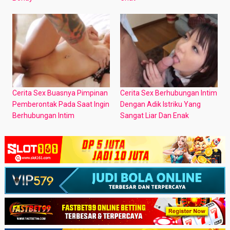
Cerita Sex Buasnya Pimpinan
Cerita Sex Berhubungan Intim
Pemberontak Pada Saat Ingin
Dengan Adik Istriku Yang
Berhubungan Intim
Sangat Liar Dan Enak