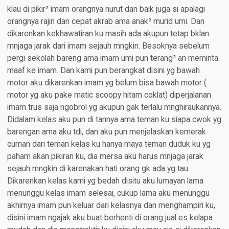
klau di pikir² imam orangnya nurut dan baik juga si apalagi
orangnya rajin dan cepat akrab ama anak² murid umi. Dan
dikarenkan kekhawatiran ku masih ada akupun tetap bklan
mnjaga jarak dari imam sejauh mngkin. Besoknya sebelum
pergi sekolah bareng ama imam umi pun terang² an meminta
maaf ke imam. Dan kami pun berangkat disini yg bawah
motor aku dikarenkan imam yg belum bisa bawah motor (
motor yg aku pake matic scoopy hitam coklat) diperjalanan
imam trus saja ngobrol yg akupun gak terlalu mnghiraukannya.
Didalam kelas aku pun di tannya ama teman ku siapa cwok yg
barengan ama aku tdi, dan aku pun menjelaskan kemerak
cuman dari teman kelas ku hanya maya teman duduk ku yg
paham akan pikiran ku, dia mersa aku harus mnjaga jarak
sejauh mngkin di karenakan hati orang gk ada yg tau.
Dikarenkan kelas kami yg bedah disitu aku lumayan lama
menunggu kelas imam selesai, cukup lama aku menunggu
akhirnya imam pun keluar dari kelasnya dan menghampiri ku,
disini imam ngajak aku buat berhenti di orang jual es kelapa