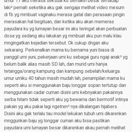
umur 17 aku merasa seksual ku semakin besar terhadap
laki² pernah seketika aku gak sengaja melihat video mesum
di fb yg mmbuat vaginaku merasa gatal dan perasaan pingin
merasakan hal begituan, dan ketika aku akan memeras
payudara ku yg lumayan besar ini aku teringat akan perbuatan
dosa yg sedang aku lakukan yg mmbuat aku pun malu klau
mngingatkan kejadian tersebut. Ok cukup dngan aku
sekarang. Perkenalkan mama ku bernama yuni biasa di
panggil umi yuni, pekerjaan umi ku sebagai guru ngaji anak² yg
belum balik alias masih SD lah, dan murid umi hanya
tetangga/orang kampung dan kampung sebelah/keluarga.
umur umiku 40 tahun masih mudah lah, penampilan mama ku
seperti aku si menggunakan baju longgar sopan tertutup dan
menggunakan cadar cuman disini umi kebnyakan pakainnya
serba hitam tidak seperti aku yg bewarna dan bermotif intinya
pakain yg aku pakai lagi ngetren² nya dikalangan hijabers.
Disini aku gak terlalu tau model lekukan tubuh umi dikarenkan
mnggunkan baju yg longgar cuman aku bisa pastikan
payudara umi lumayan besar dikarenkan akau pernah melihat