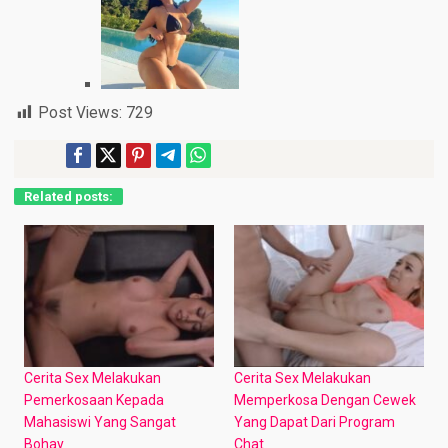
Post Views:
729
Related posts:
Cerita Sex Melakukan
Cerita Sex Melakukan
Pemerkosaan Kepada
Memperkosa Dengan Cewek
Mahasiswi Yang Sangat
Yang Dapat Dari Program
Bohay
Chat