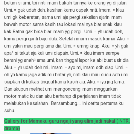
belum si umi, tpi nnti imam bakaln tannya ke orang yg di jalan.
Umi. = gak udah dah, kasihan kamu capek nnti. Imam. = klau
umi gk keberatan, sama umi aja pergi sekalian ajarin imam
bawah motor sama kasih tau lokasi mal nya biar enak klau
kak Ratna gak bisa biar imam yg pergi.. Umi. = yh udah deh,
kamu pergi ganti baju dulu. Setelah imam masuk kamar Aku. =
umi yakin mau pergi ama dia. Umi. = emng knap. Aku. = yh gak
apa² si takut aja kali umi diapain. Umi. = klau imam sampe
berani yg aneh² ama umi, kan tinggal lapor ke abi buat usir dia.
Aku. = yh udah deh mi.. Imam. = ayo mi, imam sdh siap. Umi. =
oh yh kamu jaga adik mu bntar yh, nnti klau mau susu sdh umi
siapkan di kulkas tinggal kamu kasih aja. Aku. = iya jng lama.
Dan akupun melihat umi mengonceng imam mnggunkan
motor matic ku dan aku berharap di perjalanan imam tidak
melakukan kesalahan.. Bersambung…. Ini cerita pertama ku
suhu.
Gallery for Mamaku guru ngaji yang alim jadi nakal ( NTR,
drama)