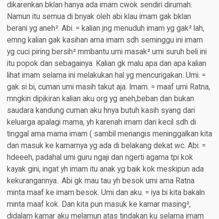
dikarenkan bklan hanya ada imam cwok sendiri dirumah.
Namun itu semua di bnyak oleh abi klau imam gak bklan
berani yg aneh². Abi. = kalian jng menuduh imam yg gak² lah,
emng kalian gak kasihan ama imam sdh seminggu ini imam
yg cuci piring bersih² mmbantu umi masak² umi suruh beli ini
itu popok dan sebagainya. Kalian gk malu apa dan apa kalian
lihat imam selama ini melakukan hal yg mencurigakan. Umi. =
gak si bi, cuman umi masih takut aja. Imam. = maaf umi Ratna,
mngkin dipikiran kalian aku org yg aneh,beban dan bukan
saudara kandung cuman aku hnya butuh kasih syang dari
keluarga apalagi mama, yh karenah imam dari kecil sdh di
tinggal ama mama imam ( sambil menangis meninggalkan kita
dan masuk ke kamarnya yg ada di belakang dekat wc. Abi. =
hdeeeh, padahal umi guru ngaji dan ngerti agama tpi kok
kayak gini, ingat yh imam itu anak yg baik kok meskipun ada
kekurangannya.. Abi gk mau tau yh besok umi ama Ratna
minta maaf ke imam besok. Umi dan aku. = iya bi kita bakaln
minta maaf kok. Dan kita pun masuk ke kamar masing²,
didalam kamar aku melamun atas tindakan ku selama imam