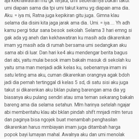
aja kekhawatiran mu gk terjadi, umi sebenarnya bukan takut
umi diapain sama dia tpi umi takut kamu yg diapain ama dia..
Aku. = iya mi, Ratna juga kepikiran gitu juga.. Gimna klau
selama dia disini kita jaga jarak ama dia.. Umi. = iya….. Yh adh
kamu pergi tidur sana besok sekolah. Selama 3 hari emng si
gak ada yg aneh dan kekhawatiran ku masih ada dikarenkan
imam yg masih ada di rumah bersama umi sedangkan aku
sama abi di luar. Dan hari ke4 aku mendengar berita bagus
dari abi, yaitu mulai besok imam bakaln masuk di sekolah ku
yaitu sma man menjadi adik kelas ku, sebenarnya imam ini
satu leting ama aku, cuman dikarenkan orangnya agak bdoh
jadi dia pernah tertinggal di kelas 5 sd, di satu sisi aku juga
takut si dikarenkan aku bklan pulang barengan ama dia yg
biasanya aku pulang sendiri atau sma teman sekarang bakaln
bareng ama dia selama setahun. Mlm harinya setelah ngajar
abi memberitahu klau abi bklan pindah shift mnjadi mlm terus
dan paginya bisa ngojek buat menambah penghasilan
dikarenkan harus mmbiayain imam juga ditambah harga
popok bayi lumayan mahal. Awalnya aku dan umi menolak