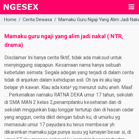
Home
/
Cerita Dewasa
/
Mamaku Guru Ngaji Yang Alim Jadi Naka
Mamaku guru ngaji yang alim jadi nakal ( NTR,
drama)
Disclaimer Ini hanya cerita fiktif, tidak ada maksud untuk
menyinggung siapapun. Kesamaan nama hanya sebuah
kebetulan semata. Segala adegan yang terjadi di dalam cerita
tidak di anjurkan dalam kehidupan asli. Oh iya ini aku lagi
belajar yh kawan. Klau ada kata² yg menurut suhu aneh. Maaf.
. . Perkenalkan namaku RATNA DEKA umur 17 tahun, sekolah
di SMA MAN 2 kelas 2,penampilanku keseharian dan di
sekolah mnggunkan baju longgar tertutup dan di hiasan cadar
yang anggun, cerita dikit dengan tubuh ku, di umurku yg
memasuki umur 17 payudara ku terus membesar yh
dikarenkan mamaku juga punya susu yg lumayan besar si, di