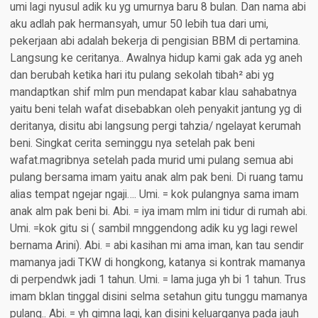
umi lagi nyusul adik ku yg umurnya baru 8 bulan. Dan nama abi
aku adlah pak hermansyah, umur 50 lebih tua dari umi,
pekerjaan abi adalah bekerja di pengisian BBM di pertamina.
Langsung ke ceritanya.. Awalnya hidup kami gak ada yg aneh
dan berubah ketika hari itu pulang sekolah tibah² abi yg
mandaptkan shif mlm pun mendapat kabar klau sahabatnya
yaitu beni telah wafat disebabkan oleh penyakit jantung yg di
deritanya, disitu abi langsung pergi tahzia/ ngelayat kerumah
beni. Singkat cerita seminggu nya setelah pak beni
wafat.magribnya setelah pada murid umi pulang semua abi
pulang bersama imam yaitu anak alm pak beni. Di ruang tamu
alias tempat ngejar ngaji…. Umi. = kok pulangnya sama imam
anak alm pak beni bi. Abi. = iya imam mlm ini tidur di rumah abi.
Umi. =kok gitu si ( sambil mnggendong adik ku yg lagi rewel
bernama Arini). Abi. = abi kasihan mi ama iman, kan tau sendir
mamanya jadi TKW di hongkong, katanya si kontrak mamanya
di perpendwk jadi 1 tahun. Umi. = lama juga yh bi 1 tahun. Trus
imam bklan tinggal disini selma setahun gitu tunggu mamanya
pulang.. Abi. = yh gimna lagi, kan disini keluarganya pada jauh