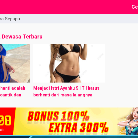
Ce
ma Sepupu
a Dewasa Terbaru
hanti adalah
Menjadi Istri Ayahku​ S I T I harus
cantik dan
berhenti dari masa lajangnya
h 17 tahun
sebagai seorang gadis.
gi meneruskan
Pernikahan Siti bukan karena
.
kemauan Siti sendiri, melainkan
kemauan ...