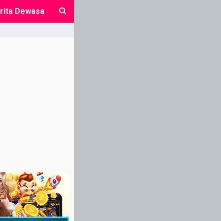
rita Dewasa
close