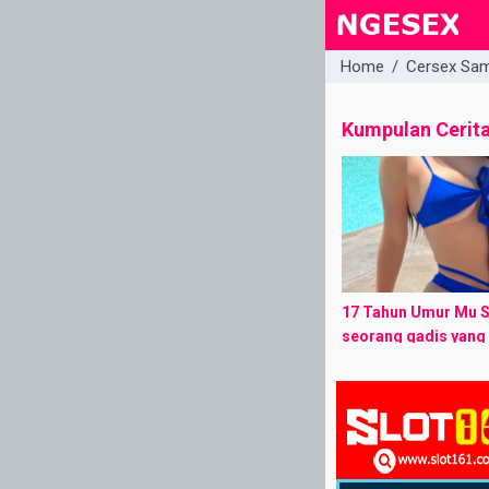
Home
/
Cersex Sa
close
Kumpulan Cerit
17 Tahun Umur Mu S
seorang gadis yang 
ramah. Usianya suda
dan ia tak dapat la
sekolahnya karena ..