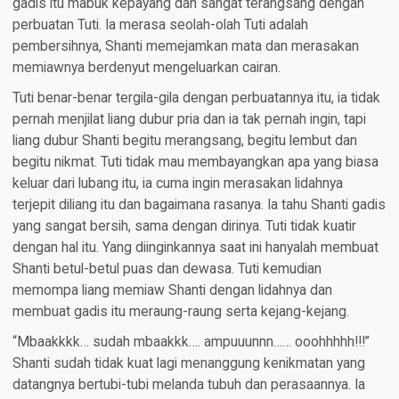
gadis itu mabuk kepayang dan sangat terangsang dengan
perbuatan Tuti. Ia merasa seolah-olah Tuti adalah
pembersihnya, Shanti memejamkan mata dan merasakan
memiawnya berdenyut mengeluarkan cairan.
Tuti benar-benar tergila-gila dengan perbuatannya itu, ia tidak
pernah menjilat liang dubur pria dan ia tak pernah ingin, tapi
liang dubur Shanti begitu merangsang, begitu lembut dan
begitu nikmat. Tuti tidak mau membayangkan apa yang biasa
keluar dari lubang itu, ia cuma ingin merasakan lidahnya
terjepit diliang itu dan bagaimana rasanya. Ia tahu Shanti gadis
yang sangat bersih, sama dengan dirinya. Tuti tidak kuatir
dengan hal itu. Yang diinginkannya saat ini hanyalah membuat
Shanti betul-betul puas dan dewasa. Tuti kemudian
memompa liang memiaw Shanti dengan lidahnya dan
membuat gadis itu meraung-raung serta kejang-kejang.
“Mbaakkkk… sudah mbaakkk…. ampuuunnn…… ooohhhhh!!!”
Shanti sudah tidak kuat lagi menanggung kenikmatan yang
datangnya bertubi-tubi melanda tubuh dan perasaannya. Ia