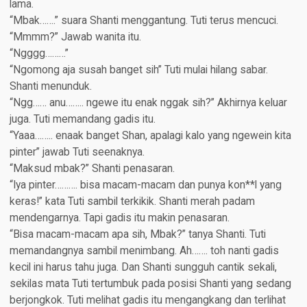
lama.
“Mbak…….” suara Shanti menggantung. Tuti terus mencuci.
“Mmmm?” Jawab wanita itu.
“Ngggg………”
“Ngomong aja susah banget sih” Tuti mulai hilang sabar.
Shanti menunduk.
“Ngg…… anu…….. ngewe itu enak nggak sih?” Akhirnya keluar
juga. Tuti memandang gadis itu.
“Yaaa…….. enaak banget Shan, apalagi kalo yang ngewein kita
pinter” jawab Tuti seenaknya.
“Maksud mbak?” Shanti penasaran.
“Iya pinter………. bisa macam-macam dan punya kon**l yang
keras!” kata Tuti sambil terkikik. Shanti merah padam
mendengarnya. Tapi gadis itu makin penasaran.
“Bisa macam-macam apa sih, Mbak?” tanya Shanti. Tuti
memandangnya sambil menimbang. Ah……. toh nanti gadis
kecil ini harus tahu juga. Dan Shanti sungguh cantik sekali,
sekilas mata Tuti tertumbuk pada posisi Shanti yang sedang
berjongkok. Tuti melihat gadis itu mengangkang dan terlihat