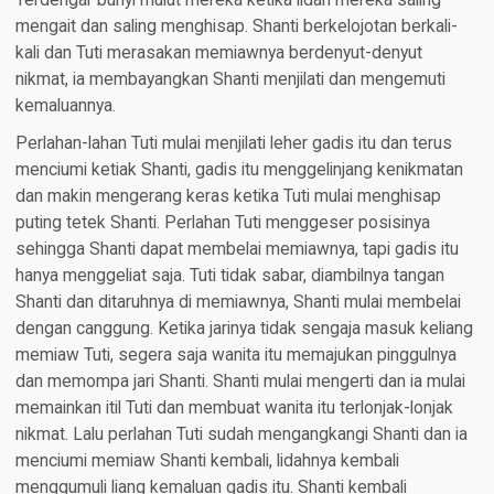
Terdengar bunyi mulut mereka ketika lidah mereka saling
mengait dan saling menghisap. Shanti berkelojotan berkali-
kali dan Tuti merasakan memiawnya berdenyut-denyut
nikmat, ia membayangkan Shanti menjilati dan mengemuti
kemaluannya.
Perlahan-lahan Tuti mulai menjilati leher gadis itu dan terus
menciumi ketiak Shanti, gadis itu menggelinjang kenikmatan
dan makin mengerang keras ketika Tuti mulai menghisap
puting tetek Shanti. Perlahan Tuti menggeser posisinya
sehingga Shanti dapat membelai memiawnya, tapi gadis itu
hanya menggeliat saja. Tuti tidak sabar, diambilnya tangan
Shanti dan ditaruhnya di memiawnya, Shanti mulai membelai
dengan canggung. Ketika jarinya tidak sengaja masuk keliang
memiaw Tuti, segera saja wanita itu memajukan pinggulnya
dan memompa jari Shanti. Shanti mulai mengerti dan ia mulai
memainkan itil Tuti dan membuat wanita itu terlonjak-lonjak
nikmat. Lalu perlahan Tuti sudah mengangkangi Shanti dan ia
menciumi memiaw Shanti kembali, lidahnya kembali
menggumuli liang kemaluan gadis itu. Shanti kembali