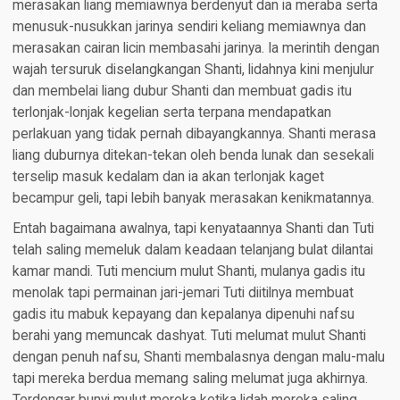
merasakan liang memiawnya berdenyut dan ia meraba serta
menusuk-nusukkan jarinya sendiri keliang memiawnya dan
merasakan cairan licin membasahi jarinya. Ia merintih dengan
wajah tersuruk diselangkangan Shanti, lidahnya kini menjulur
dan membelai liang dubur Shanti dan membuat gadis itu
terlonjak-lonjak kegelian serta terpana mendapatkan
perlakuan yang tidak pernah dibayangkannya. Shanti merasa
liang duburnya ditekan-tekan oleh benda lunak dan sesekali
terselip masuk kedalam dan ia akan terlonjak kaget
becampur geli, tapi lebih banyak merasakan kenikmatannya.
Entah bagaimana awalnya, tapi kenyataannya Shanti dan Tuti
telah saling memeluk dalam keadaan telanjang bulat dilantai
kamar mandi. Tuti mencium mulut Shanti, mulanya gadis itu
menolak tapi permainan jari-jemari Tuti diitilnya membuat
gadis itu mabuk kepayang dan kepalanya dipenuhi nafsu
berahi yang memuncak dashyat. Tuti melumat mulut Shanti
dengan penuh nafsu, Shanti membalasnya dengan malu-malu
tapi mereka berdua memang saling melumat juga akhirnya.