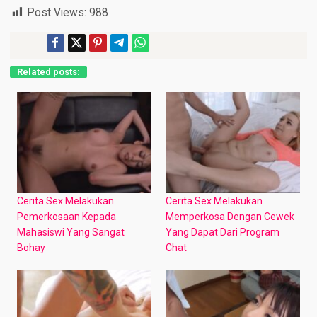
Post Views:
988
Related posts:
Cerita Sex Melakukan
Cerita Sex Melakukan
Pemerkosaan Kepada
Memperkosa Dengan Cewek
Mahasiswi Yang Sangat
Yang Dapat Dari Program
Bohay
Chat