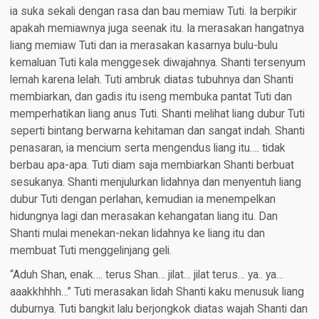
ia suka sekali dengan rasa dan bau memiaw Tuti. Ia berpikir
apakah memiawnya juga seenak itu. Ia merasakan hangatnya
liang memiaw Tuti dan ia merasakan kasarnya bulu-bulu
kemaluan Tuti kala menggesek diwajahnya. Shanti tersenyum
lemah karena lelah. Tuti ambruk diatas tubuhnya dan Shanti
membiarkan, dan gadis itu iseng membuka pantat Tuti dan
memperhatikan liang anus Tuti. Shanti melihat liang dubur Tuti
seperti bintang berwarna kehitaman dan sangat indah. Shanti
penasaran, ia mencium serta mengendus liang itu…. tidak
berbau apa-apa. Tuti diam saja membiarkan Shanti berbuat
sesukanya. Shanti menjulurkan lidahnya dan menyentuh liang
dubur Tuti dengan perlahan, kemudian ia menempelkan
hidungnya lagi dan merasakan kehangatan liang itu. Dan
Shanti mulai menekan-nekan lidahnya ke liang itu dan
membuat Tuti menggelinjang geli.
“Aduh Shan, enak…. terus Shan… jilat… jilat terus… ya.. ya…
aaakkhhhh…” Tuti merasakan lidah Shanti kaku menusuk liang
duburnya. Tuti bangkit lalu berjongkok diatas wajah Shanti dan