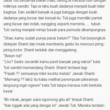
dada Tuti besarnya bukan main, sering ia merasa risih dengan
miliknya sendiri. Tapi ia tahu buah dadanya menjadi buah-bibir
baginya. Dan sedikit banyak ia juga bangga dengan buah
dadanya yang besar dan kenyal itu. Tuti juga memiliki pantat
yang besar dan indah, nungging seperti meminta……. tubuh
Tuti sering menjadi mimpi basah para pemuda dikampungnya.
“Shan, kamu sudah punya pacar belum?” Tiba Tuti berjongkok
didepan Shanti dan mulai membantu gadis itu mencuci pirng-
piring kotor. Shanti terkikik dan menggeleng.
“Belum tuh”
“Lho? Gadis secantik kamu pasti banyak yang naksir” kata
Tuti sambil memandang Shanti. Shanti tertawa lagi.
“Payah.?? semuanya mikir kesitu melulu” Jawab Shanti.
“Memang.?? laki2 itu kalau melihat perempuan pikirannya
langsung ingin ngewe” kata Tuti tanpa merasa risih berkata
kasar.
“Ah mbak, jangan suka ngomong gitu ah” timpal Shanti.
“Kan nggak ada yang dengar ini” Jawab Tuti. Mereka terdiam