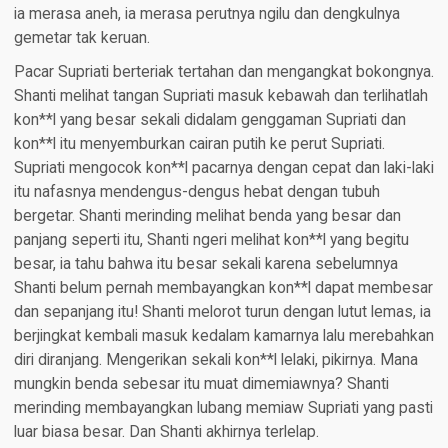
ia merasa aneh, ia merasa perutnya ngilu dan dengkulnya
gemetar tak keruan.
Pacar Supriati berteriak tertahan dan mengangkat bokongnya.
Shanti melihat tangan Supriati masuk kebawah dan terlihatlah
kon**l yang besar sekali didalam genggaman Supriati dan
kon**l itu menyemburkan cairan putih ke perut Supriati.
Supriati mengocok kon**l pacarnya dengan cepat dan laki-laki
itu nafasnya mendengus-dengus hebat dengan tubuh
bergetar. Shanti merinding melihat benda yang besar dan
panjang seperti itu, Shanti ngeri melihat kon**l yang begitu
besar, ia tahu bahwa itu besar sekali karena sebelumnya
Shanti belum pernah membayangkan kon**l dapat membesar
dan sepanjang itu! Shanti melorot turun dengan lutut lemas, ia
berjingkat kembali masuk kedalam kamarnya lalu merebahkan
diri diranjang. Mengerikan sekali kon**l lelaki, pikirnya. Mana
mungkin benda sebesar itu muat dimemiawnya? Shanti
merinding membayangkan lubang memiaw Supriati yang pasti
luar biasa besar. Dan Shanti akhirnya terlelap.