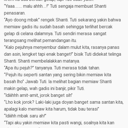
“Yaaa…….. malu ahhh….!” Tuti sengaja membuat Shanti
penasaran.
“Ayo doong mbak” rengek Shanti. Tuti sekarang yakin bahwa
memiaw gadis itu sudah basah sehingga terlihat bercak
gelap di celana dalamnya. Tuti sendiri merasa sangat
terangsang melihat pemandangan itu.
“Kalo pejuhnya menyembur dalam mulut kita, rasanya panas
dan asin, lengket tapi enak banget!” bisik Tuti didekat telinga
Shanti. Shanti membelalakkan matanya.
“Apa itu pejuh?” tanyanya. Tuti merasa tidak tahan.
“Pejuh itu seperti santan yang sering bikin memiaw kita
basah lho” Jawab Tuti. Ia melihat bagian memiaw Shanti
makin gelap, wah gadis ini banjir, pikir Tuti.
“Idiiihhh amit-amit, jorok banget sih”
“Lho kok jorok? Laki-laki juga doyan banget sama santan kita,
apalagi kalo memiaw kita harum, tidak bau terasi”
“Idiiihh mbak saru ah!”
“Tapi aku yakin memiaw kita pasti wangi, soalnya kita kan