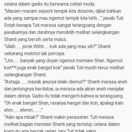
celana dalam gadis itu berwarna coklat muda.
“Macam-macam seperti tempik kita diciumin, dijilat bahkan
ada yang sampai mau ngemut tempik kita lohh….” jawab Tuti.
Entah kenapa Tuti merasa sangat terangsang dengan
jawabannya dan darahnya mendidih melihat selangkangan
Shanti yang bersih serta mulus.
“Idiiiih…… jorok ihhhh….. kok ada yang mau sih?” Shanti
sekarang melotot tak percaya.
“Lho…… banyak yang doyan ngemut memiaw Shan. Ngemut
kon**l juga enak banget kok” jawab Tuti masih terus melihat
selangkangan Shanti.
“Astaga……. masak anunya lelaki diemut?” Shanti merasa aneh
dan jantungnya berdebar, ia merasa ada aliran aneh menjalar
dalam dirinya. Gadis itu tidak mengerti bahwa ia terangsang.
“Oh enak banget Shan, rasanya hangat dan licin, apalagi kalo
ehm…… ehmm………”
“Kalo apa mbak?” Shanti makin penasaran. Tuti merasa
melihat bagian memiaw Shanti yang tertutup celana dalam
krem itu ada bercak gelap, tapi Tuti tidak yakin.