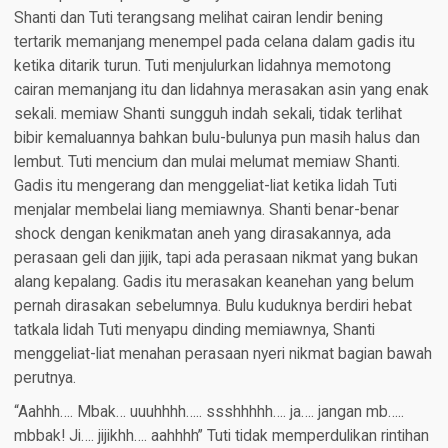
Shanti dan Tuti terangsang melihat cairan lendir bening
tertarik memanjang menempel pada celana dalam gadis itu
ketika ditarik turun. Tuti menjulurkan lidahnya memotong
cairan memanjang itu dan lidahnya merasakan asin yang enak
sekali. memiaw Shanti sungguh indah sekali, tidak terlihat
bibir kemaluannya bahkan bulu-bulunya pun masih halus dan
lembut. Tuti mencium dan mulai melumat memiaw Shanti.
Gadis itu mengerang dan menggeliat-liat ketika lidah Tuti
menjalar membelai liang memiawnya. Shanti benar-benar
shock dengan kenikmatan aneh yang dirasakannya, ada
perasaan geli dan jijik, tapi ada perasaan nikmat yang bukan
alang kepalang. Gadis itu merasakan keanehan yang belum
pernah dirasakan sebelumnya. Bulu kuduknya berdiri hebat
tatkala lidah Tuti menyapu dinding memiawnya, Shanti
menggeliat-liat menahan perasaan nyeri nikmat bagian bawah
perutnya.
“Aahhh…. Mbak… uuuhhhh….. ssshhhhh…. ja…. jangan mb…..
mbbak! Ji…. jijikhh…. aahhhh” Tuti tidak memperdulikan rintihan