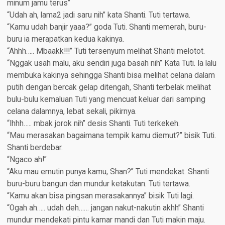
minum jamu terus”
“Udah ah, lama2 jadi saru nih” kata Shanti. Tuti tertawa.
“Kamu udah banjir yaaa?” goda Tuti. Shanti memerah, buru-
buru ia merapatkan kedua kakinya.
“Ahhh….. Mbaakk!!!” Tuti tersenyum melihat Shanti melotot.
“Nggak usah malu, aku sendiri juga basah nih” Kata Tuti. Ia lalu
membuka kakinya sehingga Shanti bisa melihat celana dalam
putih dengan bercak gelap ditengah, Shanti terbelak melihat
bulu-bulu kemaluan Tuti yang mencuat keluar dari samping
celana dalamnya, lebat sekali, pikirnya.
“Ihhh….. mbak jorok nih” desis Shanti. Tuti terkekeh.
“Mau merasakan bagaimana tempik kamu diemut?” bisik Tuti.
Shanti berdebar.
“Ngaco ah!”
“Aku mau emutin punya kamu, Shan?” Tuti mendekat. Shanti
buru-buru bangun dan mundur ketakutan. Tuti tertawa.
“Kamu akan bisa pingsan merasakannya” bisik Tuti lagi.
“Ogah ah….. udah deh…… jangan nakut-nakutin akhh” Shanti
mundur mendekati pintu kamar mandi dan Tuti makin maju.