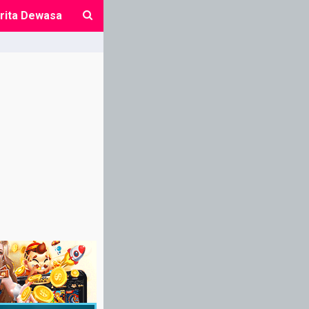
rita Dewasa
close