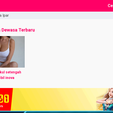
Ce
a Ipar
a Dewasa Terbaru
kul setengah
bil inova
ati hamparan
sana yang
 berhenti.
a ...