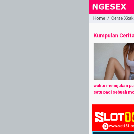
Home
/
Cerse Xkak
close
Kumpulan Cerit
waktu menujukan pu
satu pagi sebuah mo
hitam melaju melew
sawah, ditengah su
gelap mobil tersebut
keluarlah seorang pri