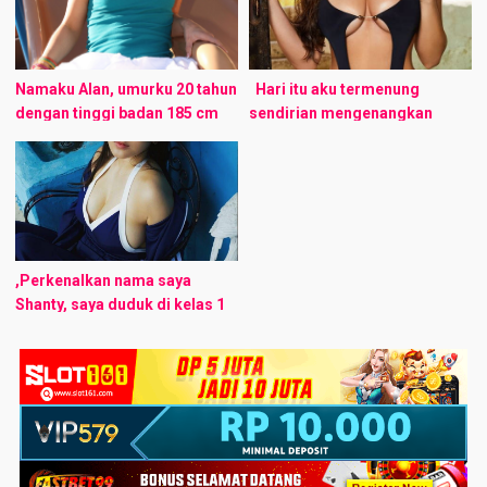
..sewaktu ...
Namaku Alan, umurku 20 tahun
Hari itu aku termenung
dengan tinggi badan 185 cm
sendirian mengenangkan
dan berat badan 82 kg. Aku kini
kekasih aku yang amat aku
bekerja sebagai tukang tagih
sayang yaitu S yang kini sudah
di salah satu ...
pun bekerja disebuah syarikat
dekat sebuah ...
,Perkenalkan nama saya
Shanty, saya duduk di kelas 1
SMA di Bandung, tapi itu dulu.
Kini saya berumur 25 tahun,
menjanda, dan mempunyai
seorang ...