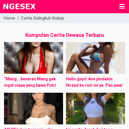
Home
/
Cerita Selingkuh Bokep
Kumpulan Cerita Dewasa Terbaru
“Mang… beneran Mang gak
Hello guys! Ane pindahin
inget siapa yang bawa Putri
thread ke rum ini ya. Pas awal
waktu itu?”. “bener non… waktu
bikin menu ini gak muncul.
itu Mang Darso lagi ada di
Maaf juga nih ane masih
dapur…”. “lho? terus gimana ...
newbie jadi masih ...