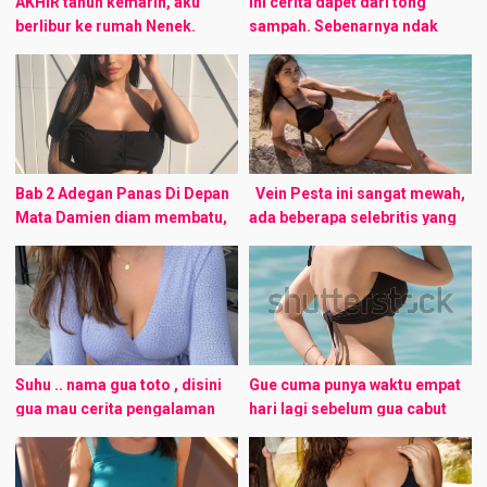
AKHIR tahun kemarin, aku
Ini cerita dapet dari tong
berlibur ke rumah Nenek.
sampah. Sebenarnya ndak
Nenek tinggal di sebuah desa
mau aku publish, karena
yang agak terpencil. Seperti
menurutku karya gagal. Tapi
layaknya kebayakan rumah di
gpp lah untuk mengisi
desa, di belakang ...
kekosongan. ———- Namaku
Rio. ...
Bab 2 Adegan Panas Di Depan
Vein Pesta ini sangat mewah,
Mata Damien diam membatu,
ada beberapa selebritis yang
sangat terkejut dengan apa
datang, beberapa pemain
yang dia saksikan saat ini,
sepak bola yang semuanya
Tyler menyeringai sambil
ganteng-ganteng, ada
terus menghujam ...
Fernando Torres dan juga
Morten ...
Suhu .. nama gua toto , disini
Gue cuma punya waktu empat
gua mau cerita pengalaman
hari lagi sebelum gua cabut
pertama gw tertarik pada
dari Jakarta. Beruntung Indra
lawan jenis kejadiannya usia
gerak cepat, tiap tiga jam dia
sekitar belasan tahun lalu
kasih update info ke ...