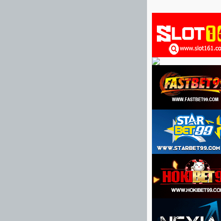
terlampau besar , ku
dihuni oleh 150 kelu
menengah keatas . H