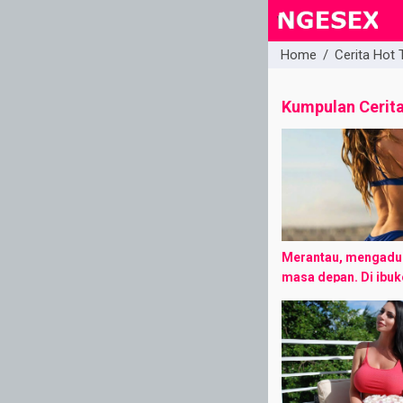
Home
/
Cerita Hot 
close
Kumpulan Cerit
Merantau, mengadu 
masa depan. Di ibuk
keberhasilan dan ke
tipis dari bahan cel
7.000 tiga. Kulihat
sekampungku ...