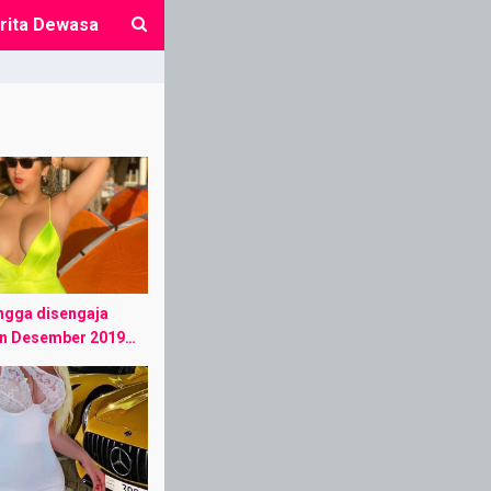
rita Dewasa
close
engga disengaja
an Desember 2019…
agi tidur dikantor,
os dan kantor saya