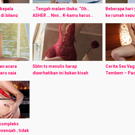
 kepala
…Tengah malam ibuku: “Oh…
Beberapa hari 
di bilang
ASHER … Nnn… K-kamu harus..
ke rumah sep
u mempunyai
Unngh harus berhenti..” asher:
Namanya Nell
ucu dan
“Nnnn.. ap.. ibu? Bukankah ibu…”
kelas 3 SMU s
setia, seksi
asher : “Bukankah ibu.. ibu ...
ternama di ko
Kenapa ...
an acara
Sblm ts menulis harap
Cerita Sex Vag
aru saja
diperhatikan ini bukan kisah
Tembem – Pada
 seminggu itu
nyata,Bila ada salah dlm penulisan
terjadi ketika 
 istriku yang
kata mohon maaf because this my
mengadakan wo
enggamai ...
first thread ok? Perkenalkan
jalan tahunan) 
namaku ...
kami ...
 kompleks
nengah , tidak