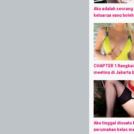
Aku adalah seorang
keluarga yang boleh 
bahagia, karena ak
seorang anak yang l
seorang isteri yang 
dan ...
CHAPTER 1​ Rangkai
meeting di Jakarta b
selesai, dan selama
juga aku merindukan
telah lama, tak ku s
Aku tinggal disuatu
perumahan kelas me