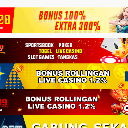
rang lebih
arga kelas
anya beda ...