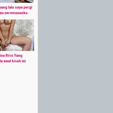
yang lalu saya pergi
upu perempuanku.
a perempuan siswa
ebuah sekolah
ta makassar
ina Riris Yang
 awal kisah ini
kantor saya
rkshop (jalan-
dan saat itu tujuan