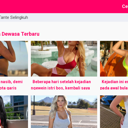
Ce
Tante Selingkuh
a Dewasa Terbaru
nasib, demi
Beberapa hari setelah kejadian
Kejadian ini 
ota garis
ngewein istri bos, kembali saya
pada awal bul
gagalan lebih
ditelpon oleh si bos. Orang ini kalo
Saat itu saya l
ana dalam Rp.
nelpon 90% adalah perintah,
jarak rumah b
 teman-teman
sisanya basa basi ...
cuma 2 ...