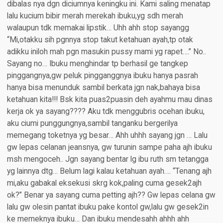
dibalas nya dgn diciumnya keningku ini. Kami saling menatap
lalu kucium bibir merah merekah ibuku,yg sdh merah
walaupun tdk memakai lipstik… Uhh ahh stop sayangg
“Mi,otakku sih pgnnya stop takut ketahuan ayah,tp otak
adikku iniloh mah pgn masukin pussy mami yg rapet….” No..
Sayang no… Ibuku menghindar tp berhasil ge tangkep
pinggangnya,gw peluk pingganggnya ibuku hanya pasrah
hanya bisa menunduk sambil berkata jgn nak,bahaya bisa
ketahuan kita!!! Bsk kita puas2puasin deh ayahmu mau dinas
kerja ok ya sayang???? Aku tdk menggubris ocehan ibuku,
aku ciumi punggungnya,sambil tanganku bergerilya
memegang toketnya yg besar… Ahh uhhh sayang jgn … Lalu
gw lepas celanan jeansnya, gw turunin sampe paha ajh ibuku
msh mengoceh.. Jgn sayang bentar lg ibu ruth sm tetangga
yg lainnya dtg… Belum lagi kalau ketahuan ayah…. “Tenang ajh
mi,aku gabakal eksekusi skrg kok,paling cuma gesek2ajh
ok?” Benar ya sayang cuma petting ajh?? Gw lepas celana gw
lalu gw olesin pantat ibuku pake kontol gw,lalu gw gesek2in
ke memeknya ibuku… Dan ibuku mendesahh ahhh ahh