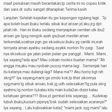
Lanjutan: Setelah kejadian itu gw kepengen ngulang lagii… Tp
apa boleh buat ibuku terlalu sibuk ikut arisan jd aku jrg dpt
jatah nih.. Hari ini ibuku sedang menyiapkan cemilan utk ibu2
arisan gw lgsg nengok ayah gw,buat mastiin aman
terkendali,soalnya pgn gw eksekusi ibuku yg cantik ini,wah
ternyata aman ayahku sedang asyikk nonton ftv pagi… Saat
nya eksekusi gw jalan pelan pelan gw panggil .. Mami.. Mami…
Iya sayang?ada apa? Mau cobain risoles buatan mama? “Ah
engga ma,aku mau nyobain pussy mama lagi… Semenjak hari
itu katanya mau duilangi lagi? Mana ma?? Aku horny bgt nih
skrg!!!” Iya sayang,mami ga omdo kok,tp lihat sikonnya
syg,mami lg sibuk arisan, bsk jg udh selesaikan?lg pula skrg
ayahmu lg nonton tv,kalau kita main kuda2an disini kalau
ketahuan gimana??? Bisa jd gembel kita sayangg….. Kudekap
tubuh ibuku,kucium pipinya,”bsk sudah selesaikan acaranya?”
Iya sayang… Lalu kubisakkan kata2 “mami jack syg mami” lalu