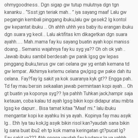
ohmygoodness.. Dgn sigap gw tutup mulutnya dgn tgn
kananku .. “Ssst jgn teriak mah… ” iya sayang maaf Lalu gw
pegangin kembali pinggang ibuku,lalu gw gesek2 lg kontol
gw kepantat ibuku … Oh ahhh uhhh yes baby itu erangan ibuku
dgn suara yg kecil… Lalu aktifitas km dikagetkan dgn suara
ayahh…… Mah..mama fay ku sayang buatin ayah kopi maniss
doang… Semanis wajahnya fay ku syg ya?? Oh oh ok yah ..
Jawab ibuku sambil berdesah gw panik lgsg gw lepas
pinggang ibuku,terus gw cari celana gw yg entah kemana td
gw lempar.. Akhirnya ketemu celana gw,lgsg gw pake dah itu
celana.. Fay?fay lg sakit ya kok suaranya kyk gt?? Engga pah..
Td fay mau bersin sekaalian jawab permintaan kopi ayah…. Oh
gt buatin ya koponya syg?? Iya pahhh Tuhkan jack,hampir saja
ketauan, coba kalau td ayah lgsg bikin kopi didapur atau mibta
lgsg ke dapurr… Bisa tamat kitaa “Maaf mi..” lalu ibuku
mengantar kopi ke ayahku Ini ya ayah.. Kopinya fay mau asyik
lg… Ehh Iya tau kok,lg asyik bikin risol kan?yaudah sana bikin
lg sana buat ibu2 eh tp kok mama keringatan gt?pucat lg?