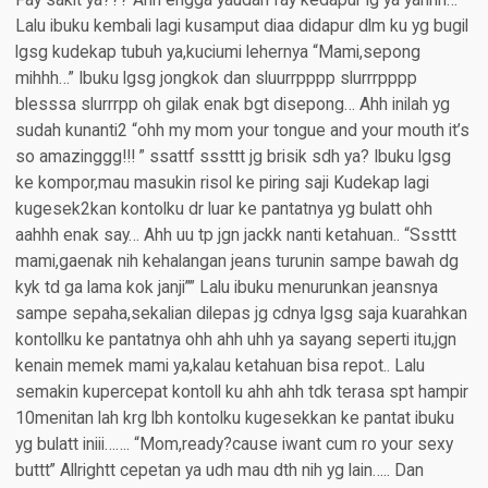
Fay sakit ya??? Ahh engga yaudah fay kedapur lg ya yahhh…
Lalu ibuku kembali lagi kusamput diaa didapur dlm ku yg bugil
lgsg kudekap tubuh ya,kuciumi lehernya “Mami,sepong
mihhh…” Ibuku lgsg jongkok dan sluurrpppp slurrrpppp
blesssa slurrrpp oh gilak enak bgt disepong… Ahh inilah yg
sudah kunanti2 “ohh my mom your tongue and your mouth it’s
so amazinggg!!! ” ssattf sssttt jg brisik sdh ya? Ibuku lgsg
ke kompor,mau masukin risol ke piring saji Kudekap lagi
kugesek2kan kontolku dr luar ke pantatnya yg bulatt ohh
aahhh enak say… Ahh uu tp jgn jackk nanti ketahuan.. “Sssttt
mami,gaenak nih kehalangan jeans turunin sampe bawah dg
kyk td ga lama kok janji”” Lalu ibuku menurunkan jeansnya
sampe sepaha,sekalian dilepas jg cdnya lgsg saja kuarahkan
kontollku ke pantatnya ohh ahh uhh ya sayang seperti itu,jgn
kenain memek mami ya,kalau ketahuan bisa repot.. Lalu
semakin kupercepat kontoll ku ahh ahh tdk terasa spt hampir
10menitan lah krg lbh kontolku kugesekkan ke pantat ibuku
yg bulatt iniii……. “Mom,ready?cause iwant cum ro your sexy
buttt” Allrightt cepetan ya udh mau dth nih yg lain….. Dan