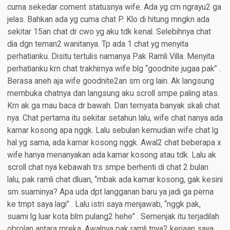
cuma sekedar coment statusnya wife. Ada yg cm ngrayu2 ga
jelas. Bahkan ada yg cuma chat P. Klo di hitung mngkn ada
sekitar 15an chat dr cwo yg aku tdk kenal. Selebihnya chat
dia dgn teman2 wanitanya. Tp ada 1 chat yg menyita
perhatianku. Disitu tertulis namanya Pak Ramli Villa. Menyita
perhatianku krn chat trakhirnya wife blg “goodnite jugaa pak” .
Berasa aneh aja wife goodnite2an sm org lain. Ak langsung
membuka chatnya dan langsung aku scroll smpe paling atas.
Krn ak ga mau baca dr bawah. Dan ternyata banyak skali chat
nya. Chat pertama itu sekitar setahun lalu, wife chat nanya ada
kamar kosong apa nggk. Lalu sebulan kemudian wife chat lg
hal yg sama, ada kamar kosong nggk. Awal2 chat beberapa x
wife hanya menanyakan ada kamar kosong atau tdk. Lalu ak
scroll chat nya kebawah trs smpe berhenti di chat 2 bulan
lalu, pak ramli chat dluan, “mbak ada kamar kosong, gak kesini
sm suaminya? Apa uda dpt langganan baru ya jadi ga perna
ke tmpt saya lagi” . Lalu istri saya menjawab, “nggk pak,
suami lg luar kota blm pulang2 hehe” . Semenjak itu terjadilah
obrolan antara mreka. Awalnya pak ramli tnya2 kerjaan saya,