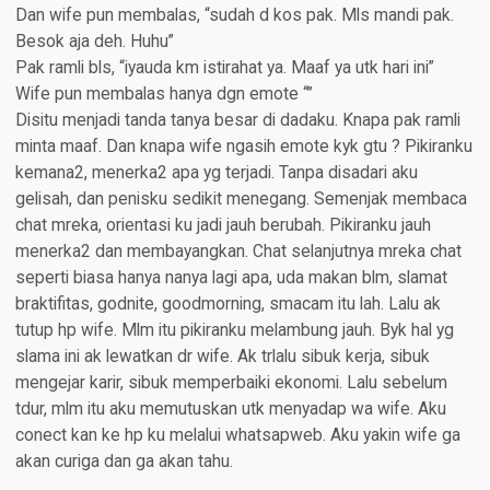
Dan wife pun membalas, “sudah d kos pak. Mls mandi pak.
Besok aja deh. Huhu”
Pak ramli bls, “iyauda km istirahat ya. Maaf ya utk hari ini”
Wife pun membalas hanya dgn emote “”
Disitu menjadi tanda tanya besar di dadaku. Knapa pak ramli
minta maaf. Dan knapa wife ngasih emote kyk gtu ? Pikiranku
kemana2, menerka2 apa yg terjadi. Tanpa disadari aku
gelisah, dan penisku sedikit menegang. Semenjak membaca
chat mreka, orientasi ku jadi jauh berubah. Pikiranku jauh
menerka2 dan membayangkan. Chat selanjutnya mreka chat
seperti biasa hanya nanya lagi apa, uda makan blm, slamat
braktifitas, godnite, goodmorning, smacam itu lah. Lalu ak
tutup hp wife. Mlm itu pikiranku melambung jauh. Byk hal yg
slama ini ak lewatkan dr wife. Ak trlalu sibuk kerja, sibuk
mengejar karir, sibuk memperbaiki ekonomi. Lalu sebelum
tdur, mlm itu aku memutuskan utk menyadap wa wife. Aku
conect kan ke hp ku melalui whatsapweb. Aku yakin wife ga
akan curiga dan ga akan tahu.