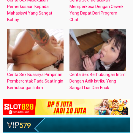
Pemerkosaan Kepada
Memperkosa Dengan Cewek
Mahasiswi Yang Sangat
Yang Dapat Dari Program
Bohay
Chat
Cerita Sex Buasnya Pimpinan
Cerita Sex Berhubungan Intim
Pemberontak Pada Saat Ingin
Dengan Adik Istriku Yang
Berhubungan Intim
Sangat Liar Dan Enak