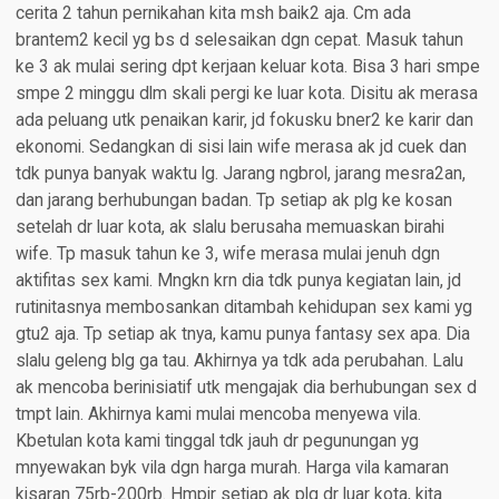
cerita 2 tahun pernikahan kita msh baik2 aja. Cm ada
brantem2 kecil yg bs d selesaikan dgn cepat. Masuk tahun
ke 3 ak mulai sering dpt kerjaan keluar kota. Bisa 3 hari smpe
smpe 2 minggu dlm skali pergi ke luar kota. Disitu ak merasa
ada peluang utk penaikan karir, jd fokusku bner2 ke karir dan
ekonomi. Sedangkan di sisi lain wife merasa ak jd cuek dan
tdk punya banyak waktu lg. Jarang ngbrol, jarang mesra2an,
dan jarang berhubungan badan. Tp setiap ak plg ke kosan
setelah dr luar kota, ak slalu berusaha memuaskan birahi
wife. Tp masuk tahun ke 3, wife merasa mulai jenuh dgn
aktifitas sex kami. Mngkn krn dia tdk punya kegiatan lain, jd
rutinitasnya membosankan ditambah kehidupan sex kami yg
gtu2 aja. Tp setiap ak tnya, kamu punya fantasy sex apa. Dia
slalu geleng blg ga tau. Akhirnya ya tdk ada perubahan. Lalu
ak mencoba berinisiatif utk mengajak dia berhubungan sex d
tmpt lain. Akhirnya kami mulai mencoba menyewa vila.
Kbetulan kota kami tinggal tdk jauh dr pegunungan yg
mnyewakan byk vila dgn harga murah. Harga vila kamaran
kisaran 75rb-200rb. Hmpir setiap ak plg dr luar kota, kita