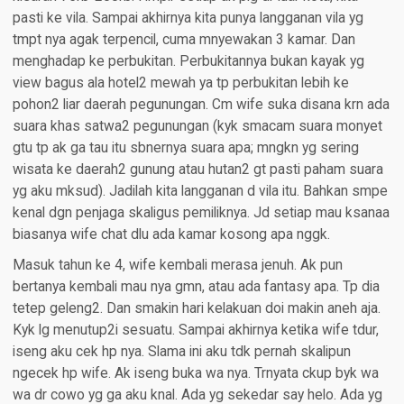
pasti ke vila. Sampai akhirnya kita punya langganan vila yg
tmpt nya agak terpencil, cuma mnyewakan 3 kamar. Dan
menghadap ke perbukitan. Perbukitannya bukan kayak yg
view bagus ala hotel2 mewah ya tp perbukitan lebih ke
pohon2 liar daerah pegunungan. Cm wife suka disana krn ada
suara khas satwa2 pegunungan (kyk smacam suara monyet
gtu tp ak ga tau itu sbnernya suara apa; mngkn yg sering
wisata ke daerah2 gunung atau hutan2 gt pasti paham suara
yg aku mksud). Jadilah kita langganan d vila itu. Bahkan smpe
kenal dgn penjaga skaligus pemiliknya. Jd setiap mau ksanaa
biasanya wife chat dlu ada kamar kosong apa nggk.
Masuk tahun ke 4, wife kembali merasa jenuh. Ak pun
bertanya kembali mau nya gmn, atau ada fantasy apa. Tp dia
tetep geleng2. Dan smakin hari kelakuan doi makin aneh aja.
Kyk lg menutup2i sesuatu. Sampai akhirnya ketika wife tdur,
iseng aku cek hp nya. Slama ini aku tdk pernah skalipun
ngecek hp wife. Ak iseng buka wa nya. Trnyata ckup byk wa
wa dr cowo yg ga aku knal. Ada yg sekedar say helo. Ada yg