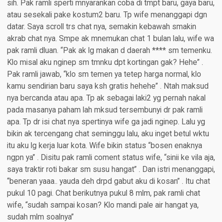
sih. Pak ramli sperti mnyarankan coba di tmpt baru, gaya baru,
atau sesekali pake kostum2 baru. Tp wife menanggapi dgn
datar. Saya scroll trs chat nya, semakin kebawah smakin
akrab chat nya. Smpe ak mnemukan chat 1 bulan lalu, wife wa
pak ramli dluan. “Pak ak lg makan d daerah **** sm temenku.
Klo misal aku nginep sm tmnku dpt kortingan gak? Hehe” .
Pak ramli jawab, “klo sm temen ya tetep harga normal, klo
kamu sendirian baru saya ksh gratis hehehe” . Ntah maksud
nya bercanda atau apa. Tp ak sebagai laki2 yg pernah nakal
pada masanya paham lah mksud tersembunyi dr pak ramli
apa. Tp dr isi chat nya spertinya wife ga jadi nginep. Lalu yg
bikin ak tercengang chat seminggu lalu, aku inget betul wktu
itu aku lg kerja luar kota. Wife bikin status “bosen enaknya
ngpn ya” . Disitu pak ramli coment status wife, “sinii ke vila aja,
saya traktir roti bakar sm susu hangat” . Dan istri menanggapi,
“beneran yaaa.. yauda deh drpd gabut aku di kosan” . Itu chat
pukul 10 pagi. Chat berikutnya pukul 8 mlm, pak ramli chat
wife, “sudah sampai kosan? Klo mandi pale air hangat ya,
sudah mlm soalnya”