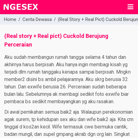
Home
/
Cerita Dewasa
/
(Real Story + Real Pict) Cuckold Beruju
(Real story + Real pict) Cuckold Berujung
Perceraian
Aku sudah membangun rumah tangga selama 4 tahun dan
akhirnya harus berpisah. Aku hanya ingin membagi kisah yg
terjadi dlm rumah tanggaku kenapa sampai berpisah. Mngkn
member2 disini bs ambil pelajarannya. Aku skrg berusia 32
tahun. Dan exwife berusia 26. Perceraian sudah beberapa
bulan lalu. Sebelumnya ak membagi sedikit foto exwife biar
pembaca bs sedikit membayangkan yg aku rasakan.
Di awal pernikahan semua baik2 aja. Walaupun perekonomian
agak surem, tp kehidupan sex aku dan wife baik2 aja. Kita cm
tinggal d kos2an kecil. Wife termasuk cwe bermuka cantik,
badan mungil, dan supel gmpang akrab dgn org lain. Singkat