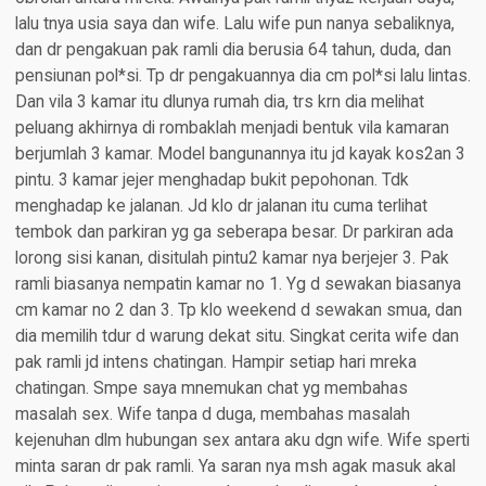
lalu tnya usia saya dan wife. Lalu wife pun nanya sebaliknya,
dan dr pengakuan pak ramli dia berusia 64 tahun, duda, dan
pensiunan pol*si. Tp dr pengakuannya dia cm pol*si lalu lintas.
Dan vila 3 kamar itu dlunya rumah dia, trs krn dia melihat
peluang akhirnya di rombaklah menjadi bentuk vila kamaran
berjumlah 3 kamar. Model bangunannya itu jd kayak kos2an 3
pintu. 3 kamar jejer menghadap bukit pepohonan. Tdk
menghadap ke jalanan. Jd klo dr jalanan itu cuma terlihat
tembok dan parkiran yg ga seberapa besar. Dr parkiran ada
lorong sisi kanan, disitulah pintu2 kamar nya berjejer 3. Pak
ramli biasanya nempatin kamar no 1. Yg d sewakan biasanya
cm kamar no 2 dan 3. Tp klo weekend d sewakan smua, dan
dia memilih tdur d warung dekat situ. Singkat cerita wife dan
pak ramli jd intens chatingan. Hampir setiap hari mreka
chatingan. Smpe saya mnemukan chat yg membahas
masalah sex. Wife tanpa d duga, membahas masalah
kejenuhan dlm hubungan sex antara aku dgn wife. Wife sperti
minta saran dr pak ramli. Ya saran nya msh agak masuk akal