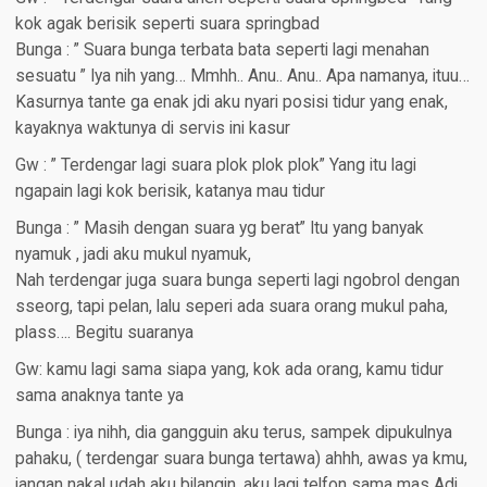
kok agak berisik seperti suara springbad
Bunga : ” Suara bunga terbata bata seperti lagi menahan
sesuatu ” Iya nih yang… Mmhh.. Anu.. Anu.. Apa namanya, ituu…
Kasurnya tante ga enak jdi aku nyari posisi tidur yang enak,
kayaknya waktunya di servis ini kasur
Gw : ” Terdengar lagi suara plok plok plok” Yang itu lagi
ngapain lagi kok berisik, katanya mau tidur
Bunga : ” Masih dengan suara yg berat” Itu yang banyak
nyamuk , jadi aku mukul nyamuk,
Nah terdengar juga suara bunga seperti lagi ngobrol dengan
sseorg, tapi pelan, lalu seperi ada suara orang mukul paha,
plass…. Begitu suaranya
Gw: kamu lagi sama siapa yang, kok ada orang, kamu tidur
sama anaknya tante ya
Bunga : iya nihh, dia gangguin aku terus, sampek dipukulnya
pahaku, ( terdengar suara bunga tertawa) ahhh, awas ya kmu,
jangan nakal udah aku bilangin, aku lagi telfon sama mas Adi