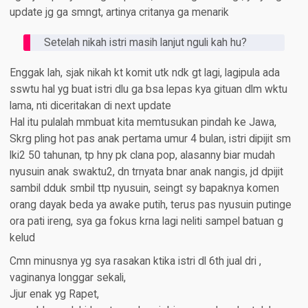
update jg ga smngt, artinya critanya ga menarik
Setelah nikah istri masih lanjut nguli kah hu?
Enggak lah, sjak nikah kt komit utk ndk gt lagi, lagipula ada
sswtu hal yg buat istri dlu ga bsa lepas kya gituan dlm wktu
lama, nti diceritakan di next update
Hal itu pulalah mmbuat kita memtusukan pindah ke Jawa,
Skrg pling hot pas anak pertama umur 4 bulan, istri dipijit sm
lki2 50 tahunan, tp hny pk clana pop, alasanny biar mudah
nyusuin anak swaktu2, dn trnyata bnar anak nangis, jd dpijit
sambil dduk smbil ttp nyusuin, seingt sy bapaknya komen
orang dayak beda ya awake putih, terus pas nyusuin putinge
ora pati ireng, sya ga fokus krna lagi neliti sampel batuan g
kelud
Cmn minusnya yg sya rasakan ktika istri dl 6th jual dri ,
vaginanya longgar sekali,
Jjur enak yg Rapet,