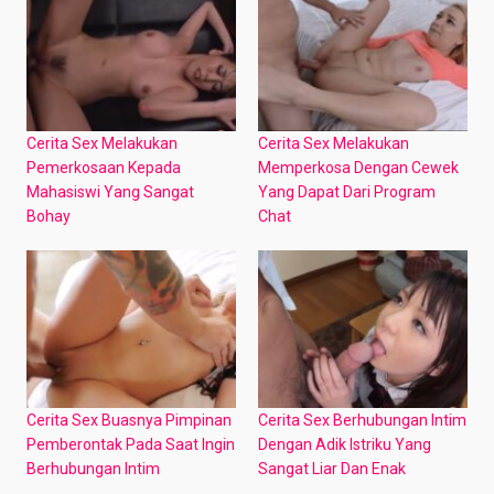
Cerita Sex Melakukan
Cerita Sex Melakukan
Pemerkosaan Kepada
Memperkosa Dengan Cewek
Mahasiswi Yang Sangat
Yang Dapat Dari Program
Bohay
Chat
Cerita Sex Buasnya Pimpinan
Cerita Sex Berhubungan Intim
Pemberontak Pada Saat Ingin
Dengan Adik Istriku Yang
Berhubungan Intim
Sangat Liar Dan Enak