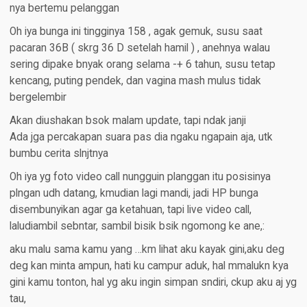
nya bertemu pelanggan
Oh iya bunga ini tingginya 158 , agak gemuk, susu saat
pacaran 36B ( skrg 36 D setelah hamil ) , anehnya walau
sering dipake bnyak orang selama -+ 6 tahun, susu tetap
kencang, puting pendek, dan vagina mash mulus tidak
bergelembir
Akan diushakan bsok malam update, tapi ndak janji
Ada jga percakapan suara pas dia ngaku ngapain aja, utk
bumbu cerita slnjtnya
Oh iya yg foto video call nungguin planggan itu posisinya
plngan udh datang, kmudian lagi mandi, jadi HP bunga
disembunyikan agar ga ketahuan, tapi live video call,
laludiambil sebntar, sambil bisik bsik ngomong ke ane,:
aku malu sama kamu yang …km lihat aku kayak gini,aku deg
deg kan minta ampun, hati ku campur aduk, hal mmalukn kya
gini kamu tonton, hal yg aku ingin simpan sndiri, ckup aku aj yg
tau,