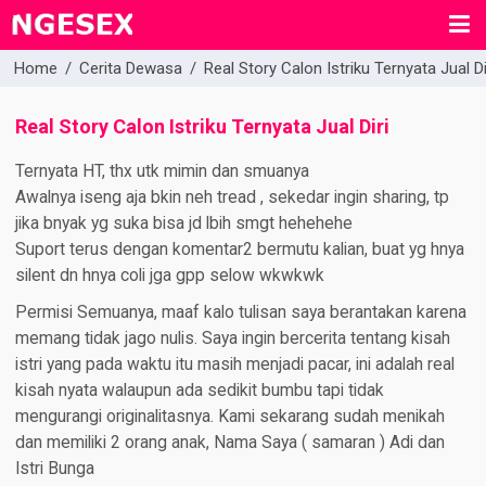
Home
/
Cerita Dewasa
/
Real Story Calon Istriku Ternyata Jual Di
Real Story Calon Istriku Ternyata Jual Diri
Ternyata HT, thx utk mimin dan smuanya
Awalnya iseng aja bkin neh tread , sekedar ingin sharing, tp
jika bnyak yg suka bisa jd lbih smgt hehehehe
Suport terus dengan komentar2 bermutu kalian, buat yg hnya
silent dn hnya coli jga gpp selow wkwkwk
Permisi Semuanya, maaf kalo tulisan saya berantakan karena
memang tidak jago nulis. Saya ingin bercerita tentang kisah
istri yang pada waktu itu masih menjadi pacar, ini adalah real
kisah nyata walaupun ada sedikit bumbu tapi tidak
mengurangi originalitasnya. Kami sekarang sudah menikah
dan memiliki 2 orang anak, Nama Saya ( samaran ) Adi dan
Istri Bunga