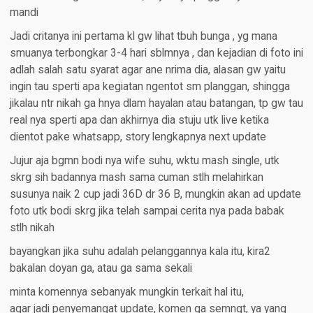
mandi
Jadi critanya ini pertama kl gw lihat tbuh bunga , yg mana
smuanya terbongkar 3-4 hari sblmnya , dan kejadian di foto ini
adlah salah satu syarat agar ane nrima dia, alasan gw yaitu
ingin tau sperti apa kegiatan ngentot sm planggan, shingga
jikalau ntr nikah ga hnya dlam hayalan atau batangan, tp gw tau
real nya sperti apa dan akhirnya dia stuju utk live ketika
dientot pake whatsapp, story lengkapnya next update
Jujur aja bgmn bodi nya wife suhu, wktu mash single, utk
skrg sih badannya mash sama cuman stlh melahirkan
susunya naik 2 cup jadi 36D dr 36 B, mungkin akan ad update
foto utk bodi skrg jika telah sampai cerita nya pada babak
stlh nikah
bayangkan jika suhu adalah pelanggannya kala itu, kira2
bakalan doyan ga, atau ga sama sekali
minta komennya sebanyak mungkin terkait hal itu,
agar jadi penyemangat update, komen ga semngt, ya yang