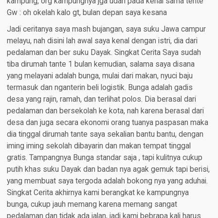
kampung, org kampungnya jga udah pada kenal sama tente
Gw : oh okelah kalo gt, bulan depan saya kesana
Jadi ceritanya saya mash bujangan, saya suku Jawa campur
melayu, nah disini lah awal saya kenal dengan istri, dia dari
pedalaman dan ber suku Dayak. Singkat Cerita Saya sudah
tiba dirumah tante 1 bulan kemudian, salama saya disana
yang melayani adalah bunga, mulai dari makan, nyuci baju
termasuk dan nganterin beli logistik. Bunga adalah gadis
desa yang rajin, ramah, dan terlihat polos. Dia berasal dari
pedalaman dan bersekolah ke kota, nah karena berasal dari
desa dan juga secara ekonomi orang tuanya paspasan maka
dia tinggal dirumah tante saya sekalian bantu bantu, dengan
iming iming sekolah dibayarin dan makan tempat tinggal
gratis. Tampangnya Bunga standar saja , tapi kulitnya cukup
putih khas suku Dayak dan badan nya agak gemuk tapi berisi,
yang membuat saya tergoda adalah bokong nya yang aduhai.
Singkat Cerita akhirnya kami berangkat ke kampungnya
bunga, cukup jauh memang karena memang sangat
pedalaman dan tidak ada jalan, jadi kami bebrapa kali harus