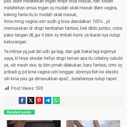
pas sblm melahirkan tngan hmpir bisa masuk, nah stelah
melahirkan smua tngan sy mudah skali masuk dlam vagina,
kaleng fanta itu lo mudah skali masuk,
Krna mmg vagina istri sudh g bisa diandalkan 100℅ , jd
memuaskan dr dngn tambahan fantasi, beli dildo jumbo, coba
pake tangan dll, jjur it bkin sy tmbah horni, ya ibarat nya nutup
kekurangan
Ya intinya yg jual diri udh ga lagi, dan gak bakal lagi inginnya
saya, kl hnya skedar hefun dngn teman apa itu istlahny cukold
ya, sih mash oke, tp blm prnah dilakukan, baru fantasi, cmn sy
pribadi g pd krna vagina istri longgar, sbnrnya lbih ke elastis
sih krna pas ga dimasukkan apa2 , belahannya nutup rapet
Post Views:
593
Related posts: