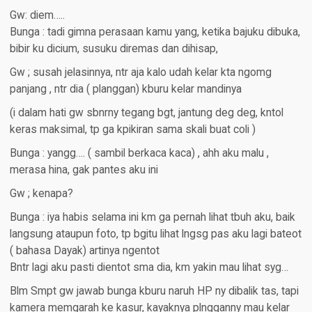
Gw: diem…..
Bunga : tadi gimna perasaan kamu yang, ketika bajuku dibuka,
bibir ku dicium, susuku diremas dan dihisap,
Gw ; susah jelasinnya, ntr aja kalo udah kelar kta ngomg
panjang , ntr dia ( planggan) kburu kelar mandinya
(i dalam hati gw sbnrny tegang bgt, jantung deg deg, kntol
keras maksimal, tp ga kpikiran sama skali buat coli )
Bunga : yangg…. ( sambil berkaca kaca) , ahh aku malu ,
merasa hina, gak pantes aku ini
Gw ; kenapa?
Bunga : iya habis selama ini km ga pernah lihat tbuh aku, baik
langsung ataupun foto, tp bgitu lihat lngsg pas aku lagi bateot
( bahasa Dayak) artinya ngentot
Bntr lagi aku pasti dientot sma dia, km yakin mau lihat syg…
Blm Smpt gw jawab bunga kburu naruh HP ny dibalik tas, tapi
kamera memgarah ke kasur, kayaknya plngganny mau kelar