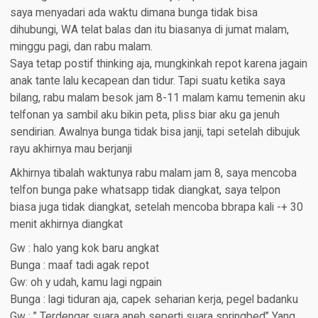
saya menyadari ada waktu dimana bunga tidak bisa
dihubungi, WA telat balas dan itu biasanya di jumat malam,
minggu pagi, dan rabu malam.
Saya tetap postif thinking aja, mungkinkah repot karena jagain
anak tante lalu kecapean dan tidur. Tapi suatu ketika saya
bilang, rabu malam besok jam 8-11 malam kamu temenin aku
telfonan ya sambil aku bikin peta, pliss biar aku ga jenuh
sendirian. Awalnya bunga tidak bisa janji, tapi setelah dibujuk
rayu akhirnya mau berjanji
Akhirnya tibalah waktunya rabu malam jam 8, saya mencoba
telfon bunga pake whatsapp tidak diangkat, saya telpon
biasa juga tidak diangkat, setelah mencoba bbrapa kali -+ 30
menit akhirnya diangkat
Gw : halo yang kok baru angkat
Bunga : maaf tadi agak repot
Gw: oh y udah, kamu lagi ngpain
Bunga : lagi tiduran aja, capek seharian kerja, pegel badanku
Gw : ” Terdengar suara aneh seperti suara springbed” Yang