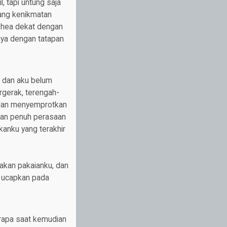
 tapi untung saja
liang kenikmatan
Dhea dekat dengan
ya dengan tatapan
 dan aku belum
rgerak, terengah-
i dan menyemprotkan
gan penuh perasaan
anku yang terakhir
akan pakaianku, dan
u ucapkan pada
erapa saat kemudian