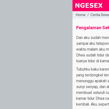
Home
/
Cerita Dew
close
Pengalaman Sek
Dan aku sudah menj
sampai aku telepon
waktu malam aku m
Dhea sudah tidur d
tuanya tidur di ka
Tubuhku kaku karena
yang terdongkel te
menunggu apakah a
sunyi senyap, dan 
membuat seluruh rum
kamar tidur Dhea r
kembali. Aku sepert