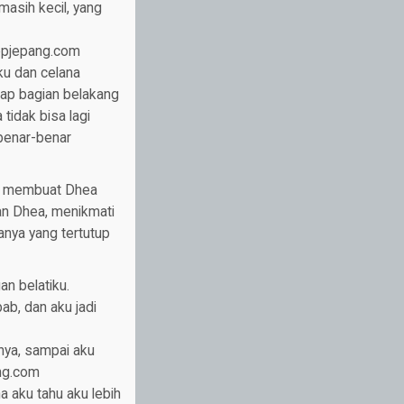
asih kecil, yang
kepjepang.com
ku dan celana
tap bagian belakang
tidak bisa lagi
 benar-benar
ng membuat Dhea
an Dhea, menikmati
anya yang tertutup
n belatiku.
ab, dan aku jadi
nya, sampai aku
ang.com
a aku tahu aku lebih