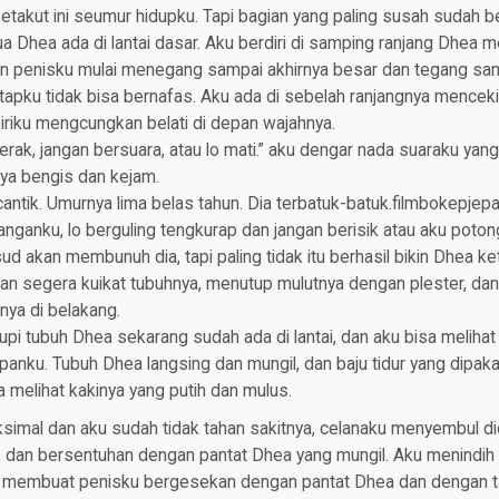
takut ini seumur hidupku. Tapi bagian yang paling susah sudah be
ua Dhea ada di lantai dasar. Aku berdiri di samping ranjang Dhea m
han penisku mulai menegang sampai akhirnya besar dan tegang sam
apku tidak bisa bernafas. Aku ada di sebelah ranjangnya menceki
iriku mengcungkan belati di depan wajahnya.
ak, jangan bersuara, atau lo mati.” aku dengar nada suaraku yang l
ya bengis dan kejam.
 cantik. Umurnya lima belas tahun. Dia terbatuk-batuk.filmbokepje
anganku, lo berguling tengkurap dan jangan berisik atau aku potong
ud akan membunuh dia, tapi paling tidak itu berhasil bikin Dhea k
an segera kuikat tubuhnya, menutup mulutnya dengan plester, da
nya di belakang.
pi tubuh Dhea sekarang sudah ada di lantai, dan aku bisa melihat 
epanku. Tubuh Dhea langsing dan mungil, dan baju tidur yang dipak
melihat kakinya yang putih dan mulus.
simal dan aku sudah tidak tahan sakitnya, celanaku menyembul d
, dan bersentuhan dengan pantat Dhea yang mungil. Aku menindih
 membuat penisku bergesekan dengan pantat Dhea dan dengan t