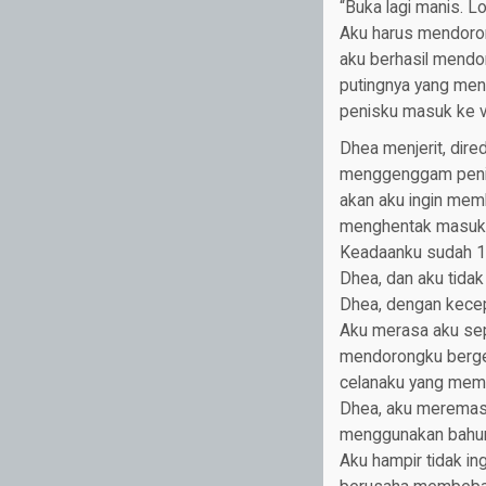
“Buka lagi manis. L
Aku harus mendoron
aku berhasil mendo
putingnya yang men
penisku masuk ke va
Dhea menjerit, dir
menggenggam penisk
akan aku ingin mem
menghentak masuk. 
Keadaanku sudah 10
Dhea, dan aku tidak
Dhea, dengan kecepa
Aku merasa aku sep
mendorongku bergera
celanaku yang mem
Dhea, aku meremas 
menggunakan bahun
Aku hampir tidak in