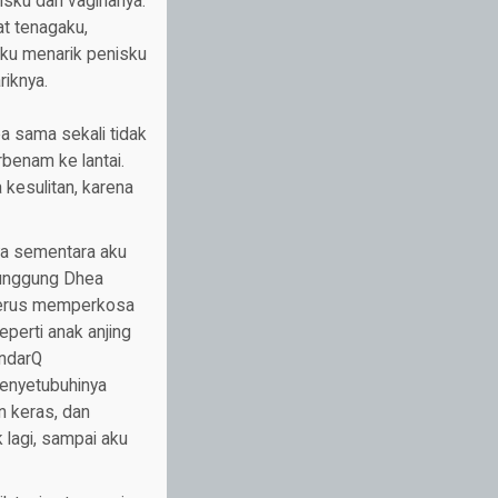
ku dari vaginanya.
t tenagaku,
ku menarik penisku
iknya.
ea sama sekali tidak
benam ke lantai.
kesulitan, karena
ya sementara aku
punggung Dhea
 terus memperkosa
perti anak anjing
andarQ
menyetubuhinya
n keras, dan
 lagi, sampai aku