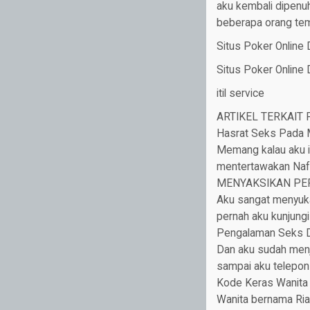
aku kembali dipenuh
beberapa orang tem
Situs Poker Online
Situs Poker Online
itil service
ARTIKEL TERKAIT
Hasrat Seks Pada 
Memang kalau aku i
mentertawakan Nafs
MENYAKSIKAN PER
Aku sangat menyuka
pernah aku kunjung
Pengalaman Seks D
Dan aku sudah menj
sampai aku telepon
Kode Keras Wanita
Wаnitа bеrnаmа Rian