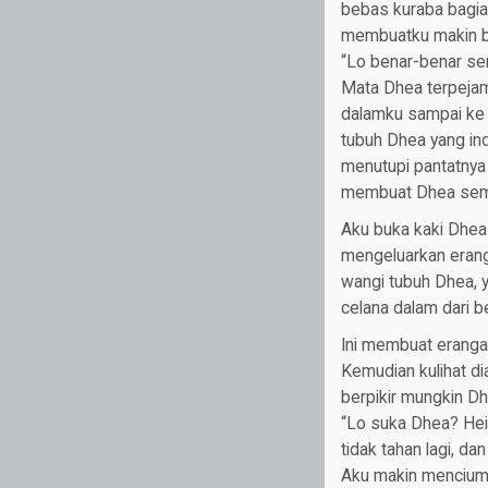
bebas kuraba bagia
membuatku makin bi
“Lo benar-benar se
Mata Dhea terpejam 
dalamku sampai ke 
tubuh Dhea yang ind
menutupi pantatnya 
membuat Dhea sem
Aku buka kaki Dhea
mengeluarkan erang
wangi tubuh Dhea, y
celana dalam dari b
Ini membuat eranga
Kemudian kulihat di
berpikir mungkin Dh
“Lo suka Dhea? Hei
tidak tahan lagi, d
Aku makin mencium b