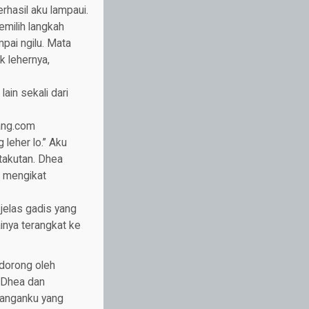
rhasil aku lampaui.
emilih langkah
pai ngilu. Mata
k lehernya,
ain sekali dari
pang.com
 leher lo.” Aku
etakutan. Dhea
n mengikat
jelas gadis yang
ainya terangkat ke
idorong oleh
 Dhea dan
anganku yang