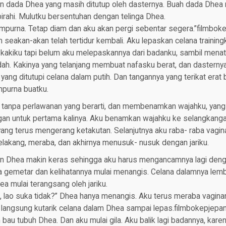
n dada Dhea yang masih ditutup oleh dasternya. Buah dada Dhea m
rahi. Mulutku bersentuhan dengan telinga Dhea.
mpurna. Tetap diam dan aku akan pergi sebentar segera.”filmbo
seakan-akan telah tertidur kembali. Aku lepaskan celana training
kakiku tapi belum aku melepaskannya dari badanku, sambil mena
ah. Kakinya yang telanjang membuat nafasku berat, dan dasternya 
yang ditutupi celana dalam putih. Dan tangannya yang terikat erat
purna buatku.
 tanpa perlawanan yang berarti, dan membenamkan wajahku, ya
an untuk pertama kalinya. Aku benamkan wajahku ke selangkang
ang terus mengerang ketakutan. Selanjutnya aku raba- raba vagin
elakang, meraba, dan akhirnya menusuk- nusuk dengan jariku.
n Dhea makin keras sehingga aku harus mengancamnya lagi denga
a gemetar dan kelihatannya mulai menangis. Celana dalamnya lemb
ea mulai terangsang oleh jariku.
, lao suka tidak?” Dhea hanya menangis. Aku terus meraba vagina
an langsung kutarik celana dalam Dhea sampai lepas.filmbokepjep
au tubuh Dhea. Dan aku mulai gila. Aku balik lagi badannya, karen