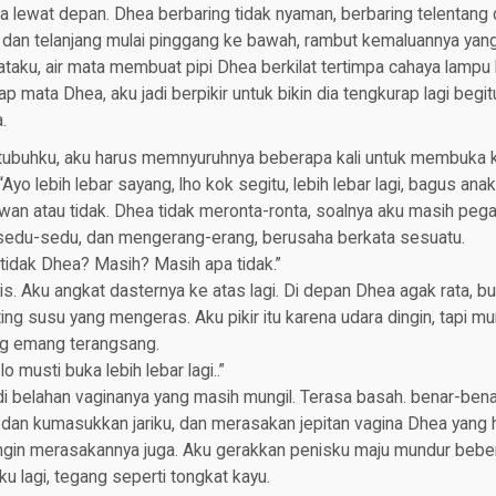
a lewat depan. Dhea berbaring tidak nyaman, berbaring telentang
, dan telanjang mulai pinggang ke bawah, rambut kemaluannya yang 
ataku, air mata membuat pipi Dhea berkilat tertimpa cahaya lampu
tap mata Dhea, aku jadi berpikir untuk bikin dia tengkurap lagi beg
.
buhku, aku harus memnyuruhnya beberapa kali untuk membuka kak
“Ayo lebih lebar sayang, lho kok segitu, lebih lebar lagi, bagus anak
wan atau tidak. Dhea tidak meronta-ronta, soalnya aku masih pegan
sedu-sedu, dan mengerang-erang, berusaha berkata sesuatu.
tidak Dhea? Masih? Masih apa tidak.”
. Aku angkat dasternya ke atas lagi. Di depan Dhea agak rata, b
ng susu yang mengeras. Aku pikir itu karena udara dingin, tapi mu
ng emang terangsang.
o musti buka lebih lebar lagi..”
i belahan vaginanya yang masih mungil. Terasa basah. benar-bena
u dan kumasukkan jariku, dan merasakan jepitan vagina Dhea yang
gin merasakannya juga. Aku gerakkan penisku maju mundur beber
 lagi, tegang seperti tongkat kayu.