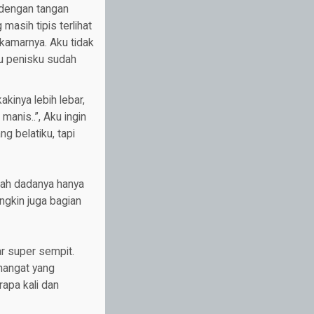
 dengan tangan
masih tipis terlihat
 kamarnya. Aku tidak
itu penisku sudah
inya lebih lebar,
 manis..”, Aku ingin
g belatiku, tapi
uah dadanya hanya
ngkin juga bagian
r super sempit.
 hangat yang
apa kali dan