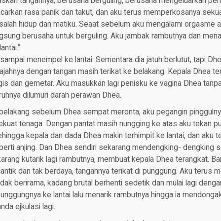
an tangannya, berusaha berguling, berusaha mengeluarkan penis
rkan rasa panik dan takut, dan aku terus memperkosanya sekua
salah hidup dan matiku. Seaat sebelum aku mengalami orgasme a
ngsung berusaha untuk berguling. Aku jambak rambutnya dan menar
antai.”
 sampai menempel ke lantai. Sementara dia jatuh berlutut, tapi Dh
jahnya dengan tangan masih terikat ke belakang. Kepala Dhea ter
s dan gemetar. Aku masukkan lagi penisku ke vagina Dhea tanpa 
ruhnya dilumuri darah perawan Dhea.
belakang sebelum Dhea sempat meronta, aku pegangin pingguln
kuat tenaga. Dengan pantat masih nungging ke atas aku tekan 
hingga kepala dan dada Dhea makin terhimpit ke lantai, dan aku
erti anjing. Dan Dhea sendiri sekarang mendengking- dengking se
karang kutarik lagi rambutnya, membuat kepala Dhea terangkat. B
ntik dan tak berdaya, tangannya terikat di punggung. Aku terus 
dak berirama, kadang brutal berhenti sedetik dan mulai lagi denga
unggungnya ke lantai lalu menarik rambutnya hingga ia mendongak
da ejkulasi lagi.