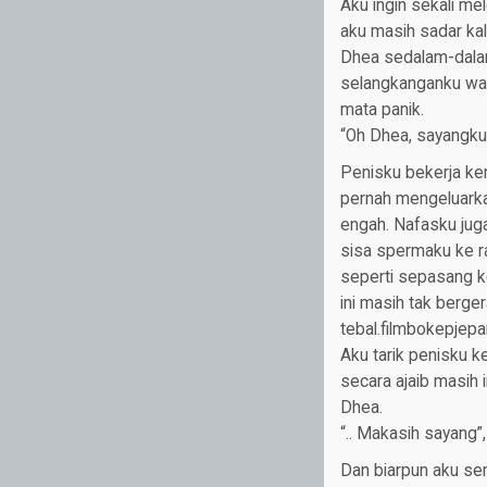
Aku ingin sekali me
aku masih sadar kal
Dhea sedalam-dalam
selangkanganku wa
mata panik.
“Oh Dhea, sayangku, 
Penisku bekerja k
pernah mengeluarka
engah. Nafasku juga
sisa spermaku ke r
seperti sepasang k
ini masih tak berg
tebal.filmbokepjep
Aku tarik penisku 
secara ajaib masih
Dhea.
“.. Makasih sayang”, 
Dan biarpun aku se