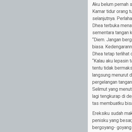
Aku belum pernah se
Kamar tidur orang t
selanjutnya. Perla
Dhea terbuka menat
sementara tangan k
“Diem. Jangan berger
biasa. Kedengarann
Dhea tetap terlihat
“Kalau aku lepasin t
tentu tidak bermaks
langsung menurut d
pergelangan tangan
Selimut yang menutu
lagi tengkurap di d
tas membuatku bisa 
Ereksiku sudah mak
penisku yang besar
bergoyang- goyang