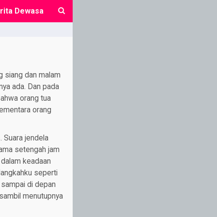
rita Dewasa
close
ng siang dan malam
nya ada. Dan pada
ahwa orang tua
sementara orang
. Suara jendela
lama setengah jam
 dalam keadaan
langkahku seperti
u sampai di depan
k sambil menutupnya