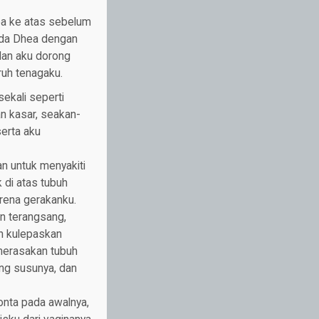
ea ke atas sebelum
dada Dhea dengan
dan aku dorong
ruh tenagaku.
ekali seperti
n kasar, seakan-
erta aku
n untuk menyakiti
 di atas tubuh
arena gerakanku.
n terangsang,
an kulepaskan
merasakan tubuh
ng susunya, dan
onta pada awalnya,