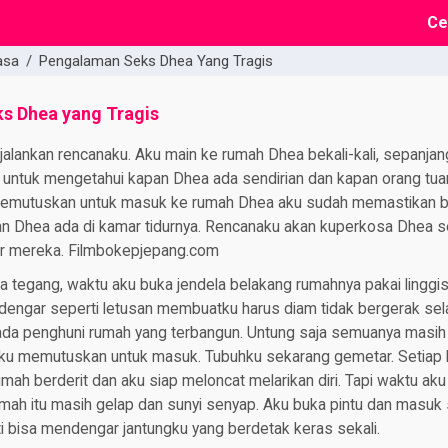
Ce
asa
/
Pengalaman Seks Dhea Yang Tragis
s Dhea yang Tragis
alankan rencanaku. Aku main ke rumah Dhea bekali-kali, sepanja
 untuk mengetahui kapan Dhea ada sendirian dan kapan orang tua
emutuskan untuk masuk ke rumah Dhea aku sudah memastikan b
an Dhea ada di kamar tidurnya. Rencanaku akan kuperkosa Dhea 
mar mereka. Filmbokepjepang.com
 tegang, waktu aku buka jendela belakang rumahnya pakai linggis
rdengar seperti letusan membuatku harus diam tidak bergerak se
da penghuni rumah yang terbangun. Untung saja semuanya masih
aku memutuskan untuk masuk. Tubuhku sekarang gemetar. Setiap 
ah berderit dan aku siap meloncat melarikan diri. Tapi waktu ak
umah itu masih gelap dan sunyi senyap. Aku buka pintu dan masu
i bisa mendengar jantungku yang berdetak keras sekali.