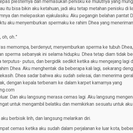
lepas plesternya dan memasukan penisku ke mulutnya yang mungil,
au itu bisa bikin aku ketahuan, jadi aku tetap metahan penisku di 
nya dan melepaskan ejakulasiku. Aku pegangin belahan pantat 
ktu aku menyemburkan spermaku ke rahim Dhea yang meneriman
oh, oh..”
eras memompa, berdenyut, menyemburkan sperma ke tubuh Dhea,
n sperma sebanyak ini selama hidupku. Dhea tetap diam tidak be
 terputus- putus, dan bergidik sedikit ketika aku mengejang lag
ahim Dhea. Aku menghentak dia beberapa kali lagi, sekarang den
ekasih. Dhea sadar bahwa aku sudah selesai, dan menerima gerak
erak, dengan kepala terbenam ke dalam karpet kamarnya yang
ang.com
keluar. Dan aku langsung merasa cemas lagi. Aku langsung mengen
 ingat untuk mengambil belatiku dan memikirkan sesuatu untuk ak
aku berbisik lirih, dan langsung melarikan diri.
mpat cemas ketika aku sudah dalam perjalanan ke luar kota, beb