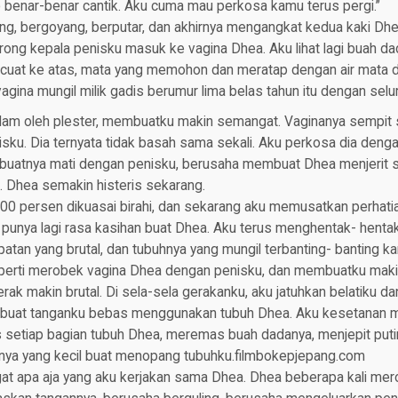
o benar-benar cantik. Aku cuma mau perkosa kamu terus pergi.”
g, bergoyang, berputar, dan akhirnya mengangkat kedua kaki Dh
rong kepala penisku masuk ke vagina Dhea. Aku lihat lagi buah 
cuat ke atas, mata yang memohon dan meratap dengan air mata 
gina mungil milik gadis berumur lima belas tahun itu dengan selu
edam oleh plester, membuatku makin semangat. Vaginanya sempit s
u. Dia ternyata tidak basah sama sekali. Aku perkosa dia denga
buatnya mati dengan penisku, berusaha membuat Dhea menjerit s
Dhea semakin histeris sekarang.
0 persen dikuasai birahi, dan sekarang aku memusatkan perhatia
 punya lagi rasa kasihan buat Dhea. Aku terus menghentak- hentak
tan yang brutal, dan tubuhnya yang mungil terbanting- banting k
erti merobek vagina Dhea dengan penisku, dan membuatku maki
k makin brutal. Di sela-sela gerakanku, aku jatuhkan belatiku d
buat tanganku bebas menggunakan tubuh Dhea. Aku kesetanan 
setiap bagian tubuh Dhea, meremas buah dadanya, menjepit puti
ya yang kecil buat menopang tubuhku.filmbokepjepang.com
gat apa aja yang aku kerjakan sama Dhea. Dhea beberapa kali mer