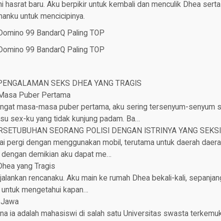
i hasrat baru. Aku berpikir untuk kembali dan menculik Dhea sert
anku untuk mencicipinya.
 Domino 99 BandarQ Paling TOP
 Domino 99 BandarQ Paling TOP
 PENGALAMAN SEKS DHEA YANG TRAGIS
Masa Puber Pertama
ngat masa-masa puber pertama, aku sering tersenyum-senyum se
u sex-ku yang tidak kunjung padam. Ba…
SETUBUHAN SEORANG POLISI DENGAN ISTRINYA YANG SEKSI
i pergi dengan menggunakan mobil, terutama untuk daerah daer
i dengan demikian aku dapat me…
hea yang Tragis
alankan rencanaku. Aku main ke rumah Dhea bekali-kali, sepanja
 untuk mengetahui kapan…
 Jawa
a iа аdаlаh mаhаѕiѕwi di salah satu Univеrѕitаs swasta terkemuk