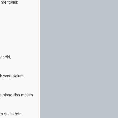
a mengajak
ndiri,
ah yang belum
ng siang dan malam
a di Jakarta.