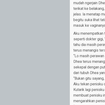
mudah ngerjain Dhe
terikat ke belakang
jelas. Ia menatap m
begitu suka lihat ta
masuk ke vaginanya
Aku menempatkan tu
seperti dokter gigi, 
tahu dia masih pera
terus menangis ter
“Lo masih perawan 
Dhea terus menangis
sekepal dengan puti
dari tubuh Dhea ya
“Bukan gitu sayang, l
Aku tekan penisku d
Kutarik lagi penisk
membuat penisku in
mengarahkan penisku