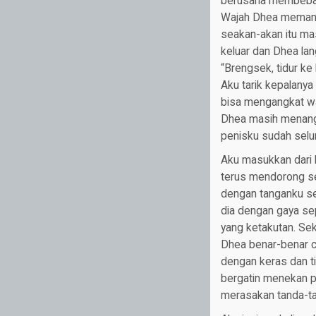
berusaha membebask
Wajah Dhea memanca
seakan-akan itu ma
keluar dan Dhea la
“Brengsek, tidur ke l
Aku tarik kepalanya
bisa mengangkat wa
Dhea masih menangi
penisku sudah selu
Aku masukkan dari 
terus mendorong se
dengan tanganku se
dia dengan gaya sep
yang ketakutan. Se
Dhea benar-benar ca
dengan keras dan ti
bergatin menekan p
merasakan tanda-tan