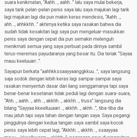
suara kenikmatan, “Aahh…, aahh…” lalu saya mulai bekerja,
saya tarik pelan-pelan penis saya lalu saya majukan lagi tarik
lagi majukan lagi dia pun makin keras mendesis, “Aahh…,
ahh…, ahhkkhh…” akhirnya ketika saya rasakan bahwa dia
sudah tidak kesakitan lagi saya pun mengeluar-masukkan
penis saya dengan cepat dia pun semakin melenguh
menikmati semua yang saya perbuat pada dirinya sambil
terus-meremas payudaranya yang besar itu. Dia teriak “Sayaa
mauu keeluuarr…”.
Sayapun berkata “aahhkkssaayyaanggkkuu…”, saya langsung
saja sodok dengan lebih keras lagi sampai-sampai saya
rasakan menyentuh dasar dari liang senggamanya tapi saya
benar-benar kesetanan tidak peduli lagi dengan suara-suara,
“Ahh…, aahh…, ahh…, akkhh…, akkhh…, truss” langsung dia
bilang “Sayyaa kkeelluuaarr…, akkhh…, akhh…”, tiba-tiba dia
mau jatuh tapi saya tahan dengan tangan saya. Saya pegangi
pinggulnya dengan kedua tangan saya sambil saya kocok
penis saya lebih cepat lagi, “Akkhh…, akkhh…, ssaayyaa