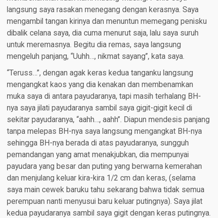
langsung saya rasakan menegang dengan kerasnya. Saya
mengambil tangan kirinya dan menuntun memegang penisku
dibalik celana saya, dia cuma menurut saja, lalu saya suruh
untuk meremasnya. Begitu dia remas, saya langsung
mengeluh panjang, “Uuhh…, nikmat sayang”, kata saya.
“Teruss…”, dengan agak keras kedua tanganku langsung
mengangkat kaos yang dia kenakan dan membenamkan
muka saya di antara payudaranya, tapi masih terhalang BH-
nya saya jilati payudaranya sambil saya gigit-gigit kecil di
sekitar payudaranya, “aahh…, aahh”. Diapun mendesis panjang
tanpa melepas BH-nya saya langsung mengangkat BH-nya
sehingga BH-nya berada di atas payudaranya, sungguh
pemandangan yang amat menakjubkan, dia mempunyai
payudara yang besar dan puting yang berwarna kemerahan
dan menjulang keluar kira-kira 1/2 cm dan keras, (selama
saya main cewek baruku tahu sekarang bahwa tidak semua
perempuan nanti menyusui baru keluar putingnya). Saya jilat
kedua payudaranya sambil saya gigit dengan keras putingnya.