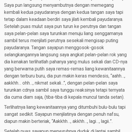
Saya pun langsung menyambutnya dengan memegang
kembali kedua payudaranya dengan kedua tangan saya tapi
tetap dalam keadaan berdiri saya jilati kembali payudaranya.
Setelah puas mulut saya pun turun ke perutnya dan tangan
saya pelan-pelan saya turunkan menuju liang senggamanya
sambil terus menjilati perutnya sesekali mengisap puting
payudaranya. Tangan sayapun menggosok-gosok
selangkangannya langsung saya angkat pelan-pelan rok yang
dia kenakan terlihatlah pahanya yang mulus sekali dan CD-nya
yang berwarna putih saya remas-remas liang kewanitaannya
dengan terburu buru, dia pun makin keras mendesis, “aahh…,
aakkhh… ohh…, nikmat sekali…”, dengan pelan-pelan saya
turunkan cdnya sambil saya tunggu reaksinya tetapi ternyata
dia cuma diam saja, (tiba-tiba di kepala muncul tanda setan).
Terlihatnya liang kewanitaannya yang ditumbuhi bulu-bulu tapi
sangat sedikit. Sayapun menjilatinya dengan penuh nafsu,
diapun makin berteriak, “Aakkhh…, akkhh…, lagi…, lagii..”.
Setelah puas sayapun menyuruhnya duduk di lantai sambil