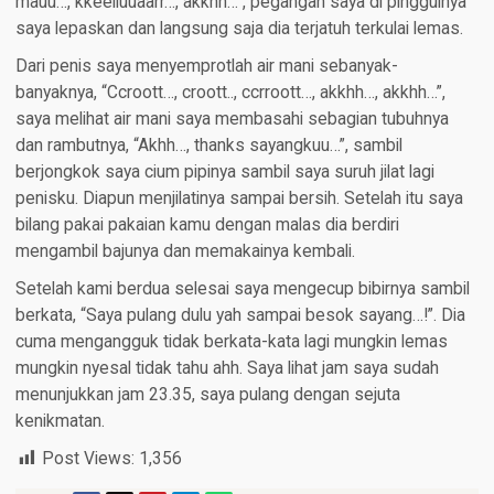
mauu…, kkeelluuaarr…, akkhh…”, pegangan saya di pinggulnya
saya lepaskan dan langsung saja dia terjatuh terkulai lemas.
Dari penis saya menyemprotlah air mani sebanyak-
banyaknya, “Ccroott…, croott.., ccrroott…, akkhh…, akkhh…”,
saya melihat air mani saya membasahi sebagian tubuhnya
dan rambutnya, “Akhh…, thanks sayangkuu…”, sambil
berjongkok saya cium pipinya sambil saya suruh jilat lagi
penisku. Diapun menjilatinya sampai bersih. Setelah itu saya
bilang pakai pakaian kamu dengan malas dia berdiri
mengambil bajunya dan memakainya kembali.
Setelah kami berdua selesai saya mengecup bibirnya sambil
berkata, “Saya pulang dulu yah sampai besok sayang…!”. Dia
cuma mengangguk tidak berkata-kata lagi mungkin lemas
mungkin nyesal tidak tahu ahh. Saya lihat jam saya sudah
menunjukkan jam 23.35, saya pulang dengan sejuta
kenikmatan.
Post Views:
1,356