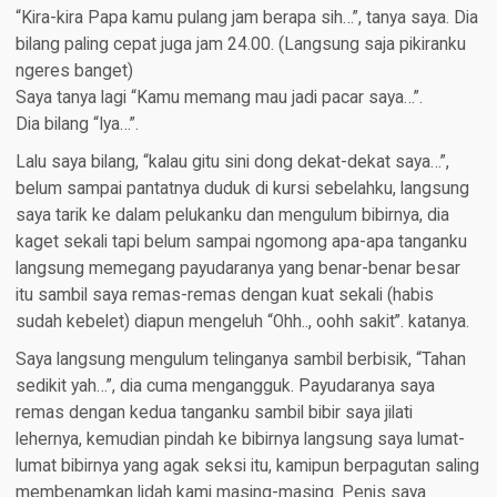
“Kira-kira Papa kamu pulang jam berapa sih…”, tanya saya. Dia
bilang paling cepat juga jam 24.00. (Langsung saja pikiranku
ngeres banget)
Saya tanya lagi “Kamu memang mau jadi pacar saya…”.
Dia bilang “Iya…”.
Lalu saya bilang, “kalau gitu sini dong dekat-dekat saya…”,
belum sampai pantatnya duduk di kursi sebelahku, langsung
saya tarik ke dalam pelukanku dan mengulum bibirnya, dia
kaget sekali tapi belum sampai ngomong apa-apa tanganku
langsung memegang payudaranya yang benar-benar besar
itu sambil saya remas-remas dengan kuat sekali (habis
sudah kebelet) diapun mengeluh “Ohh.., oohh sakit”. katanya.
Saya langsung mengulum telinganya sambil berbisik, “Tahan
sedikit yah…”, dia cuma mengangguk. Payudaranya saya
remas dengan kedua tanganku sambil bibir saya jilati
lehernya, kemudian pindah ke bibirnya langsung saya lumat-
lumat bibirnya yang agak seksi itu, kamipun berpagutan saling
membenamkan lidah kami masing-masing. Penis saya