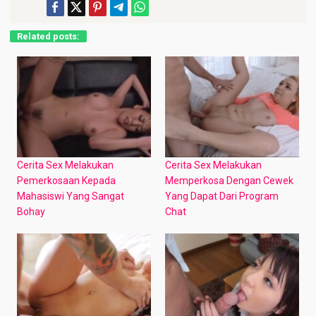
Related posts:
Cerita Sex Melakukan
Cerita Sex Melakukan
Pemerkosaan Kepada
Memperkosa Dengan Cewek
Mahasiswi Yang Sangat
Yang Dapat Dari Program
Bohay
Chat