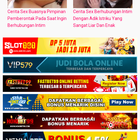
Cerita Sex Buasnya Pimpinan
Cerita Sex Berhubungan Intim
Pemberontak Pada Saat Ingin
Dengan Adik Istriku Yang
Berhubungan Intim
Sangat Liar Dan Enak