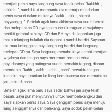
menjilati penis saya, langsung saya teriak pelan, “Aakkhh…,
aakkhh…”, sambil ikut membantu dia memaju-mundurkan
penis saya di dalam mulutnya. “aakk…, akk…, nikmat
sayyaangg…”. Setelah agak lama akhirnya saya suruh berdiri
dan melepaskan CD-nya tapi muncul keraguan di wajahnya
sedikit gombal akhirnya CD dan BH-nya dia lepaskan juga
maka telanjang bulatlah dia depanku sambil berdiri. Sayapun
tak mau ketinggalan saya langsung berdiri dan langsung
melepas CD-ya. Saya langsung menubruknya sambil menjilati
wajahnya dan tangan saya meremas-remas kedua
payudaranya yang putingnya sudah semakin tegang, diapun
mendesis, “Aahh…, aahh…, aahh…, aahh”, sewaktu tangan
kananku saya turunkan ke liang kemaluannya dan memainkan
jari-jariku di sana.
Setelah agak lama baru saya sadar bahwa jari saya telah
basah. Saya pun menyuruhnya untuk membelakangiku dan
saya siapkan penis saya. Saya genggam penis saya menuju
liang senggamanya dari belakang. Saya sodok pelan-pelan