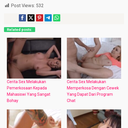
Post Views:
532
Related posts:
Cerita Sex Melakukan
Cerita Sex Melakukan
Pemerkosaan Kepada
Memperkosa Dengan Cewek
Mahasiswi Yang Sangat
Yang Dapat Dari Program
Bohay
Chat