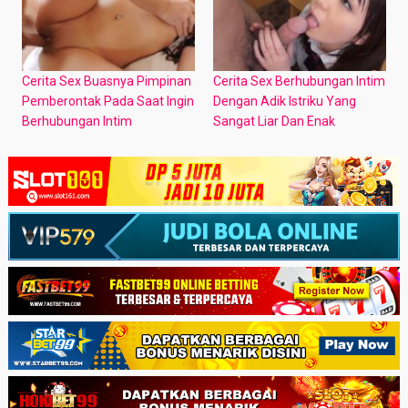
Cerita Sex Buasnya Pimpinan
Cerita Sex Berhubungan Intim
Pemberontak Pada Saat Ingin
Dengan Adik Istriku Yang
Berhubungan Intim
Sangat Liar Dan Enak