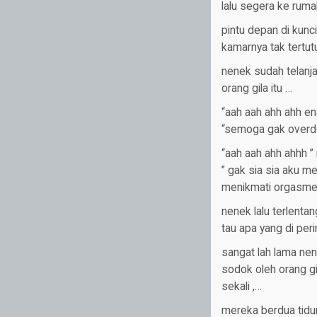
lalu segera ke ruma
pintu depan di kunc
kamarnya tak tertut
nenek sudah telanja
orang gila itu …
“aah aah ahh ahh en
“semoga gak overd
“aah aah ahh ahhh 
” gak sia sia aku m
menikmati orgasme
nenek lalu terlenta
tau apa yang di per
sangat lah lama nen
sodok oleh orang gi
sekali ,…
mereka berdua tidu