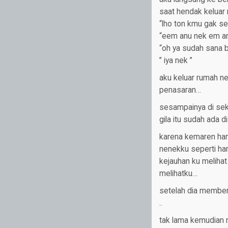
saat hendak keluar
“lho ton kmu gak se
“eem anu nek em an
“oh ya sudah sana b
” iya nek ”
aku keluar rumah nen
penasaran…
sesampainya di seko
gila itu sudah ada d
karena kemaren hamp
nenekku seperti har
kejauhan ku melihat
melihatku…
setelah dia member
..
tak lama kemudian 