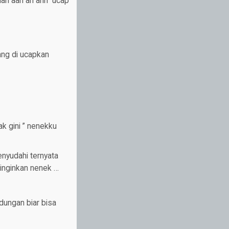
ah aah ah ahh” ucap
ang di ucapkan
k gini ” nenekku
enyudahi ternyata
 inginkan nenek …
dungan biar bisa