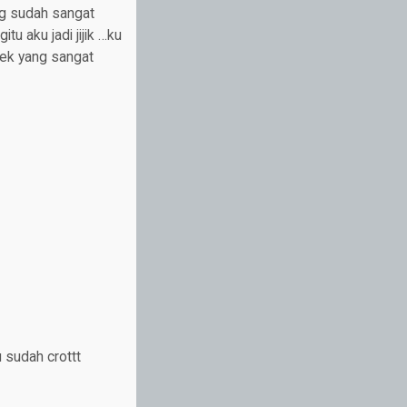
g sudah sangat
u aku jadi jijik …ku
nek yang sangat
 sudah crottt