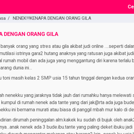
Ce
asa
/
NENEK!!!KENAPA DENGAN ORANG GILA
A DENGAN ORANG GILA
banyak orang yang stres atau gila akibat judi online ….seperti dal
tilasi istrinya gara2 hutang anaknya yang ratusan juga akibat judi
 rumah mobil dan ada juga yang menggantung diri karena terlalu ba
rang dunia ini…
 toni masih kelas 2 SMP usia 15 tahun tinggal dengan kedua oran
h nenekku yang jaraknya tidak jauh dari rumahku hanya melewati 
kumpul di rumah nenek ada tante yang dari jak@rta ada juga bude
ekku ini bernama murati atau biasa di panggil mbah mur kalo di 
dirian dirumah peninggalan alm.kakek ku sudah di bujuk oleh anak
knya…anak nenek ada 3 bude.ibu.tante yang paling deket ibuku jad