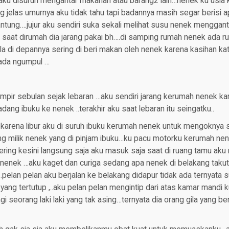
aku disuruh mengantar makanan atau barang2 lain…nenek ku usia
g jelas umurnya aku tidak tahu tapi badannya masih segar berisi a
tung….jujur aku sendiri suka sekali melihat susu nenek menggan
a saat dirumah dia jarang pakai bh….di samping rumah nenek ada 
gila di depannya sering di beri makan oleh nenek karena kasihan ka
ada ngumpul …
mpir sebulan sejak lebaran …aku sendiri jarang kerumah nenek ka
ang ibuku ke nenek ..terakhir aku saat lebaran itu seingatku..
e karena libur aku di suruh ibuku kerumah nenek untuk mengoknya 
milik nenek yang di pinjam ibuku…ku pacu motorku kerumah nen
ering kesini langsung saja aku masuk saja saat di ruang tamu ak
 nenek …aku kaget dan curiga sedang apa nenek di belakang taku
elan pelan aku berjalan ke belakang didapur tidak ada ternyata su
ang tertutup ,..aku pelan pelan mengintip dari atas kamar mandi k
seorang laki laki yang tak asing…ternyata dia orang gila yang b