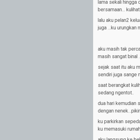
lama sekali hingga 
bersamaan… kulihat 
lalu aku pelan2 ke
juga …ku urungkan 
aku masih tak perca
masih sangat binal 
sejak saat itu aku 
sendiri juga sange
saat berangkat kuli
sedang ngentot..
dua hari kemudian s
dengan nenek…piki
ku parkirkan sepeda
ku memasuki rumah 
aku langsung ke bel