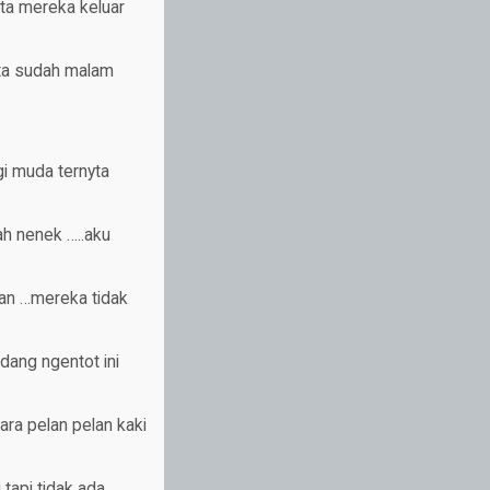
ata mereka keluar
ata sudah malam
gi muda ternyta
ah nenek …..aku
man …mereka tidak
edang ngentot ini
ra pelan pelan kaki
tapi tidak ada …