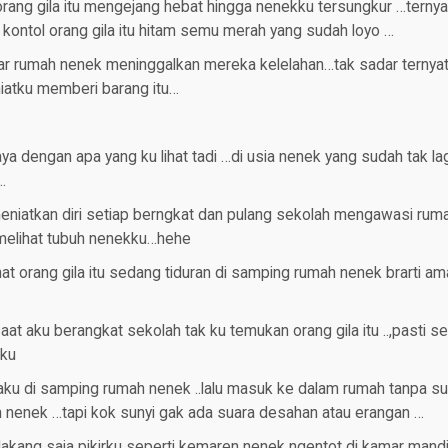
orang gila itu mengejang hebat hingga nenekku tersungkur …terny
kontol orang gila itu hitam semu merah yang sudah loyo …
luar rumah nenek meninggalkan mereka kelelahan…tak sadar terny
niatku memberi barang itu…
ya dengan apa yang ku lihat tadi …di usia nenek yang sudah tak la
…
meniatkan diri setiap berngkat dan pulang sekolah mengawasi rum
 melihat tubuh nenekku…hehe
hat orang gila itu sedang tiduran di samping rumah nenek brarti a
aat aku berangkat sekolah tak ku temukan orang gila itu ..,pasti s
rku
ku di samping rumah nenek ..lalu masuk ke dalam rumah tanpa sua
nenek …tapi kok sunyi gak ada suara desahan atau erangan …
akang saja pikirku seperti kemaren nenek ngentot di kamar mandi 