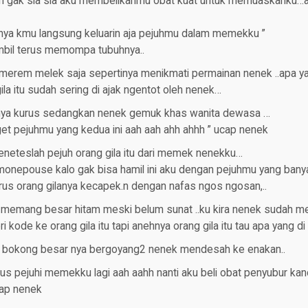
hh gak sia sia aku membelikanmu obat kuat untuk memuaskanku…a
sanya kmu langsung keluarin aja pejuhmu dalam memekku ”
mbil terus memompa tubuhnya..
a merem melek saja sepertinya menikmati permainan nenek ..apa y
ila itu sudah sering di ajak ngentot oleh nenek…
uhnya kurus sedangkan nenek gemuk khas wanita dewasa …
et pejuhmu yang kedua ini aah aah ahh ahhh ” ucap nenek
meneteslah pejuh orang gila itu dari memek nenekku…
monepouse kalo gak bisa hamil ini aku dengan pejuhmu yang banya
rus orang gilanya kecapek.n dengan nafas ngos ngosan,..
tu memang besar hitam meski belum sunat ..ku kira nenek sudah m
 kode ke orang gila itu tapi anehnya orang gila itu tau apa yang di
 bokong besar nya bergoyang2 nenek mendesah ke enakan..
rus pejuhi memekku lagi aah aahh nanti aku beli obat penyubur kan
cap nenek