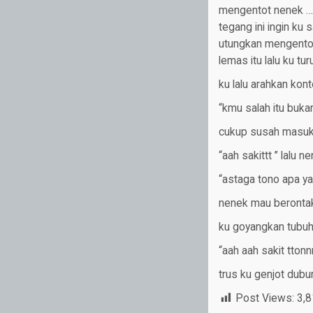
mengentot nenek …
tegang ini ingin ku
utungkan mengentot
lemas itu lalu ku t
ku lalu arahkan kon
“kmu salah itu buk
cukup susah masuk 
“aah sakittt ” lalu
“astaga tono apa y
nenek mau berontak
ku goyangkan tubu
“aah aah sakit tton
trus ku genjot dubu
Post Views:
3,