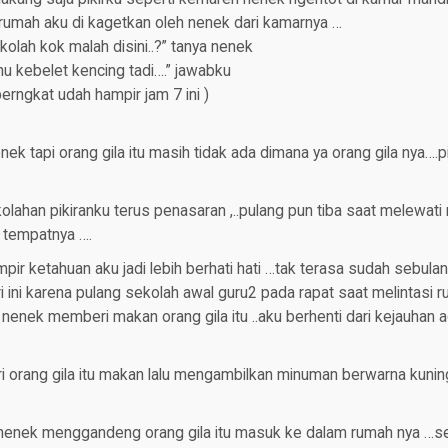
 rumah aku di kagetkan oleh nenek dari kamarnya …
kolah kok malah disini..?” tanya nenek
u kebelet kencing tadi….” jawabku
erngkat udah hampir jam 7 ini )
ek tapi orang gila itu masih tidak ada dimana ya orang gila nya….pi
lahan pikiranku terus penasaran ,..pulang pun tiba saat melewat
i tempatnya ….
ir ketahuan aku jadi lebih berhati hati …tak terasa sudah sebul
i ini karena pulang sekolah awal guru2 pada rapat saat melintasi 
 nenek memberi makan orang gila itu ..aku berhenti dari kejauhan 
i orang gila itu makan lalu mengambilkan minuman berwarna kunin
nenek menggandeng orang gila itu masuk ke dalam rumah nya …set