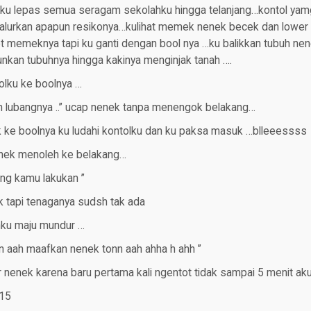
ku lepas semua seragam sekolahku hingga telanjang…kontol yam
 salurkan apapun resikonya…kulihat memek nenek becek dan lower git
 memeknya tapi ku ganti dengan bool nya …ku balikkan tubuh ne
urunkan tubuhnya hingga kakinya menginjak tanah ….
tolku ke boolnya …
an lubangnya ..” ucap nenek tanpa menengok belakang…
ke boolnya ku ludahi kontolku dan ku paksa masuk …blleeessss
 nenek menoleh ke belakang…
ang kamu lakukan ”
 tapi tenaganya sudsh tak ada
hku maju mundur …
nn aah maafkan nenek tonn aah ahha h ahh ”
r nenek karena baru pertama kali ngentot tidak sampai 5 menit aku
815