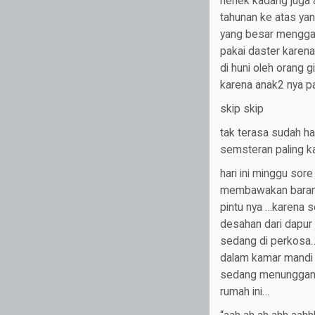
nenek kadang juga 
tahunan ke atas yan
yang besar menggan
pakai daster karen
di huni oleh orang 
karena anak2 nya p
skip skip
tak terasa sudah ha
semsteran paling kad
hari ini minggu sor
membawakan barang 
pintu nya …karena s
desahan dari dapur
sedang di perkosa…p
dalam kamar mandi y
sedang menunggangi 
rumah ini…