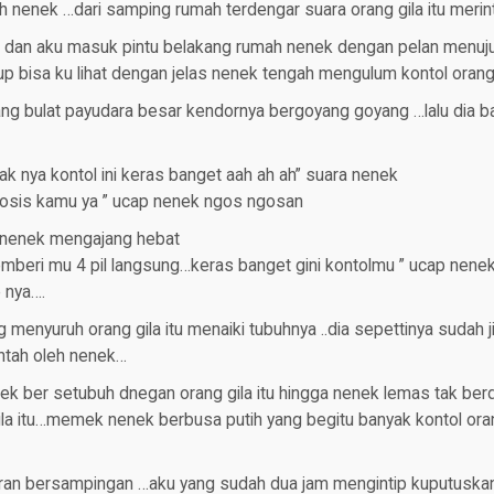
h nenek …dari samping rumah terdengar suara orang gila itu merint
i dan aku masuk pintu belakang rumah nenek dengan pelan menuju 
up bisa ku lihat dengan jelas nenek tengah mengulum kontol orang 
ng bulat payudara besar kendornya bergoyang goyang …lalu dia ba
ak nya kontol ini keras banget aah ah ah” suara nenek
osis kamu ya ” ucap nenek ngos ngosan
” nenek mengajang hebat
emberi mu 4 pil langsung…keras banget gini kontolmu ” ucap nene
 nya….
ng menyuruh orang gila itu menaiki tubuhnya ..dia sepettinya sudah
intah oleh nenek…
ek ber setubuh dnegan orang gila itu hingga nenek lemas tak berd
la itu…memek nenek berbusa putih yang begitu banyak kontol oran
ran bersampingan …aku yang sudah dua jam mengintip kuputuskan 