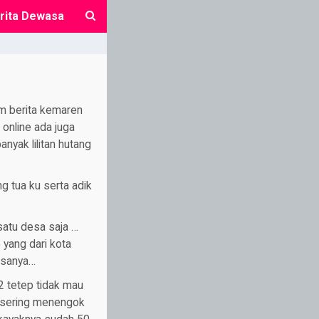
rita Dewasa
close
am berita kemaren
 online ada juga
nyak lilitan hutang
g tua ku serta adik
satu desa saja …
 yang dari kota
desanya…
2 tetep tidak mau
i sering menengok