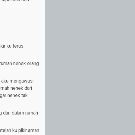
kir ku terus
i rumah nenek orang
an aku mengawasi
rumah nenek dari
agar nenek tak
g dari dalam rumah
elah ku pikir aman