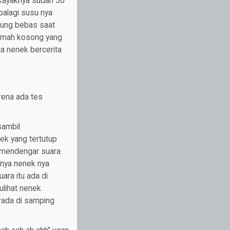
 kayaknya sudah 50
palagi susu nya
tung bebas saat
rumah kosong yang
ta nenek bercerita
rena ada tes
sambil
ek yang tertutup
u mendengar suara
tnya nenek nya
ara itu ada di
ulihat nenek
erada di samping