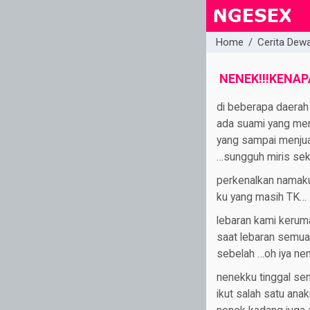
Home
/
Cerita Dew
close
NENEK!!!KENAP
di beberapa daerah 
ada suami yang memu
yang sampai menjual
…sungguh miris seka
perkenalkan namaku
ku yang masih TK…
lebaran kami keruma
saat lebaran semua 
sebelah …oh iya nen
nenekku tinggal sen
ikut salah satu ana