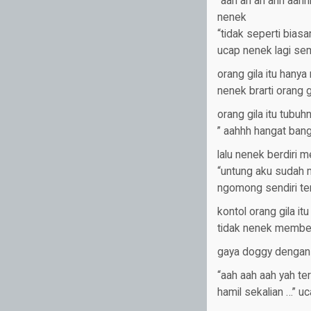
“aah ah ah ahh aah
nenek
“tidak seperti bia
ucap nenek lagi se
orang gila itu hany
nenek brarti orang g
orang gila itu tub
” aahhh hangat bang
lalu nenek berdiri 
“untung aku sudah 
ngomong sendiri te
kontol orang gila i
tidak nenek memberi
gaya doggy dengan
“aah aah aah yah te
hamil sekalian …” u