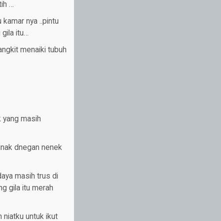
ih …
kamar nya ..pintu
gila itu…
ngkit menaiki tubuh
k yang masih
 jinak dnegan nenek
aya masih trus di
g gila itu merah
niatku untuk ikut