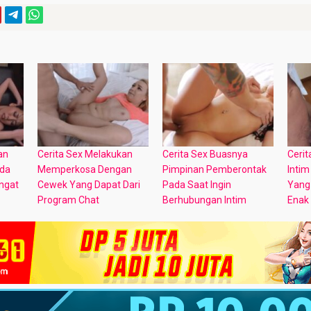
an
Cerita Sex Melakukan
Cerita Sex Buasnya
Ceri
da
Memperkosa Dengan
Pimpinan Pemberontak
Intim
ngat
Cewek Yang Dapat Dari
Pada Saat Ingin
Yang 
Program Chat
Berhubungan Intim
Enak