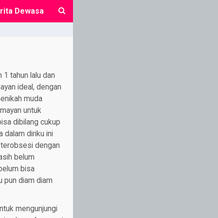
rita Dewasa
close
 1 tahun lalu dan
mayan ideal, dengan
menikah muda
umayan untuk
isa dibilang cukup
dalam diriku ini
u terobsesi dengan
asih belum
belum bisa
u pun diam diam
ntuk mengunjungi