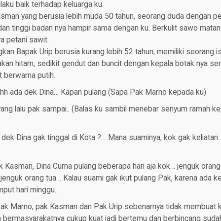
laku baik terhadap keluarga ku.
sman yang berusia lebih muda 50 tahun, seorang duda dengan p
dan tinggi badan nya hampir sama dengan ku. Berkulit sawo matan
a petani sawit.
kan Bapak Urip berusia kurang lebih 52 tahun, memiliki seorang is
kan hitam, sedikit gendut dan buncit dengan kepala botak nya ser
t berwarna putih.
hh ada dek Dina… Kapan pulang (Sapa Pak Marno kepada ku)
 yang lalu pak sampai.. (Balas ku sambil menebar senyum ramah k
dek Dina gak tinggal di Kota ?… Mana suaminya, kok gak keliatan
)
ak Kasman, Dina Cuma pulang beberapa hari aja kok… jenguk orang
enguk orang tua… Kalau suami gak ikut pulang Pak, karena ada ke
put hari minggu..
ak Marno, pak Kasman dan Pak Urip sebenarnya tidak membuat ku 
bermasyarakatnya cukup kuat jadi bertemu dan berbincang sudah 