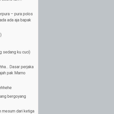
rpura – pura polos
 ada ada aja bapak
)
ng sedang ku cuci)
hahha… Dasar perjaka
wajah pak Marno
hehhehe
 yang bergoyang
n mesum dari ketiga