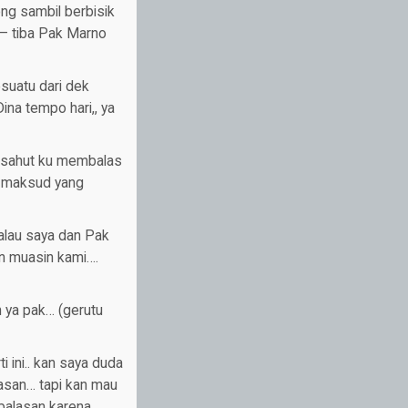
ng sambil berbisik
 – tiba Pak Marno
suatu dari dek
ina tempo hari,, ya
 (sahut ku membalas
n maksud yang
alau saya dan Pak
n muasin kami….
h ya pak… (gerutu
ini.. kan saya duda
asan… tapi kan mau
 balasan karena