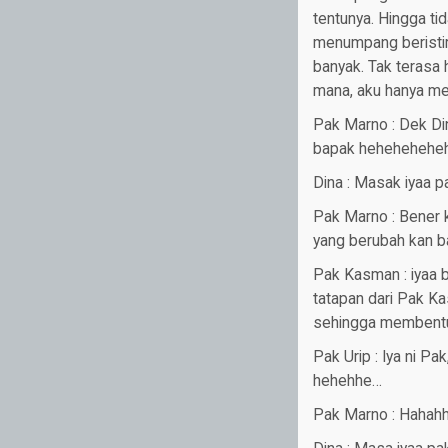
tentunya. Hingga ti
menumpang beristir
banyak. Tak terasa
mana, aku hanya men
Pak Marno : Dek Di
bapak heheheheheh 
Dina : Masak iyaa p
Pak Marno : Bener k
yang berubah kan 
Pak Kasman : iyaa 
tatapan dari Pak Ka
sehingga membentuk
Pak Urip : Iya ni P
hehehhe…
Pak Marno : Hahahhah