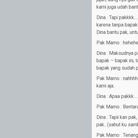
kami juga udah bant
Dina : Tapi pakkkk
karena tanpa bapak
Dina bantu pak, un
Pak Marno : heheheh
Dina : Maksudnya p
bapak – bapak ini, 
bapak yang sudah p
Pak Marno : nahhhh
kami aja..
Dina : Apaa pakkk…. Ta
Pak Marno : Bentar
Dina : Tapii kan pak
pak.. (sahut ku sam
Pak Marno : Tenang 