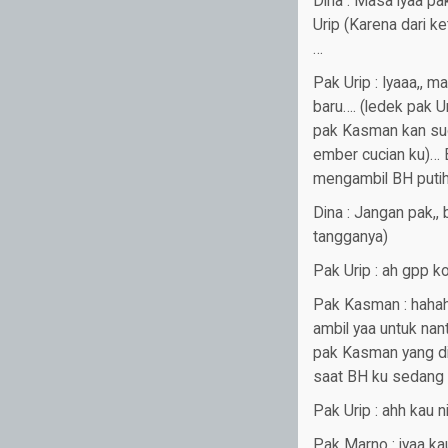
Dina : Masa iyaa pa
Urip (Karena dari k
…
Pak Urip : Iyaaa,, 
baru…. (ledek pak 
pak Kasman kan sud
ember cucian ku)… B
mengambil BH putih
Dina : Jangan pak,,
tangganya)
Pak Urip : ah gpp k
Pak Kasman : hahaha
ambil yaa untuk nan
pak Kasman yang d
saat BH ku sedang 
Pak Urip : ahh kau 
Pak Marno : iyaa kau