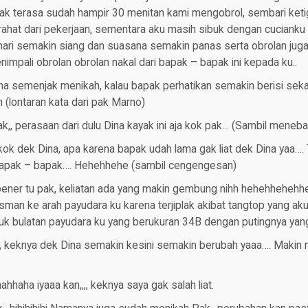
dak terasa sudah hampir 30 menitan kami mengobrol, sembari keti
ahat dari pekerjaan, sementara aku masih sibuk dengan cucianku
 hari semakin siang dan suasana semakin panas serta obrolan ju
impali obrolan obrolan nakal dari bapak – bapak ini kepada ku..
na semenjak menikah, kalau bapak perhatikan semakin berisi sek
(lontaran kata dari pak Marno)
ak,, perasaan dari dulu Dina kayak ini aja kok pak… (Sambil meneb
ok dek Dina, apa karena bapak udah lama gak liat dek Dina yaa….
bapak – bapak…. Hehehhehe (sambil cengengesan)
bener tu pak, keliatan ada yang makin gembung nihh hehehhehehhe
sman ke arah payudara ku karena terjiplak akibat tangtop yang a
 bulatan payudara ku yang berukuran 34B dengan putingnya yan
ak, keknya dek Dina semakin kesini semakin berubah yaaa…. Makin 
haha iyaaa kan,,,, keknya saya gak salah liat.