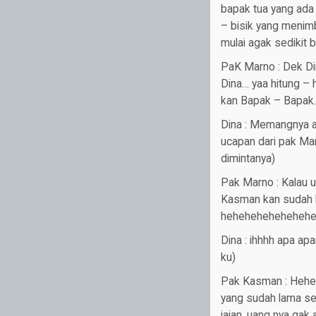
bapak tua yang ada 
– bisik yang menimb
mulai agak sedikit 
PaK Marno : Dek Din
Dina… yaa hitung – 
kan Bapak – Bapak
Dina : Memangnya a
ucapan dari pak Ma
dimintanya)
Pak Marno : Kalau u
Kasman kan sudah h
heheheheheheheh
Dina : ihhhh apa ap
ku)
Pak Kasman : Heheh
yang sudah lama se
jajan, uang nya gak