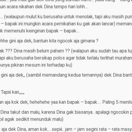
uin acara nikahan dek Dina tempo hari lohh…
……. (walaupun mulut ku berusaha untuk menolak, tapi aku masih p
 – bapak ini mungkin acara pernikahan ku gak akan lancar) meman
tuk memenuhi keinginan bapak – bapak…
he gini aja dek, bantuin kita ngocok aja gimana ?
ak ??? Dina masih belum paham ?? (walapun aku sudah tau apa tuj
tapi aku berusaha bersikap polos agar tidak terlalu terlihat murah
unya pikiran mesum ini terhadap ku)
 gini aja dek,, (sambil memandang kedua temannya) dek Dina bant
piii kan,,,,,,
an aja kok dek, hehehehe yaa kan bapak – bapak…. Paling 5 menit
, Dina takut dan malu, karena Dina gak biasanya.. apalagi ngocokin 
bil agak sedikit menunduk malu)
aja dek Dina, aman kok… sepiii.. jam – jam segini rata – rata masy