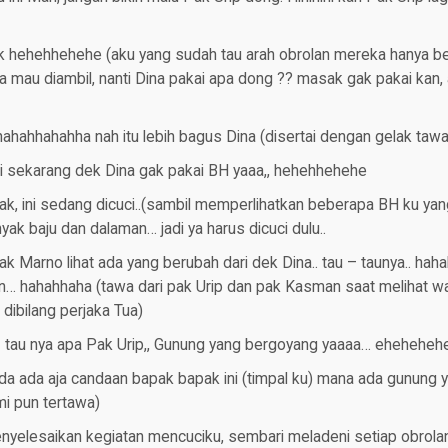
ak hehehhehehe (aku yang sudah tau arah obrolan mereka hanya be
 mau diambil, nanti Dina pakai apa dong ?? masak gak pakai kan,
hahhahahha nah itu lebih bagus Dina (disertai dengan gelak tawa
di sekarang dek Dina gak pakai BH yaaa,, hehehhehehe
pak, ini sedang dicuci..(sambil memperlihatkan beberapa BH ku ya
ak baju dan dalaman… jadi ya harus dicuci dulu..
pak Marno lihat ada yang berubah dari dek Dina.. tau – taunya.. ha
an… hahahhaha (tawa dari pak Urip dan pak Kasman saat melihat 
dibilang perjaka Tua)
 tau nya apa Pak Urip,, Gunung yang bergoyang yaaaa… ehehehe
ada ada aja candaan bapak bapak ini (timpal ku) mana ada gunung
i pun tertawa)
nyelesaikan kegiatan mencuciku, sembari meladeni setiap obrola