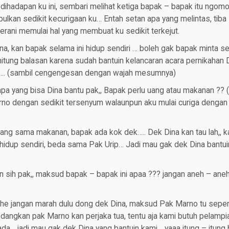
dihadapan ku ini, sembari melihat ketiga bapak – bapak itu ngomo
ulkan sedikit kecurigaan ku… Entah setan apa yang melintas, tiba
berani memulai hal yang membuat ku sedikit terkejut.
a, kan bapak selama ini hidup sendiri … boleh gak bapak minta se
hitung balasan karena sudah bantuin kelancaran acara pernikahan D
…. (sambil cengengesan dengan wajah mesumnya)
pa yang bisa Dina bantu pak,, Bapak perlu uang atau makanan ??
rno dengan sedikit tersenyum walaunpun aku mulai curiga denga
ang sama makanan, bapak ada kok dek….. Dek Dina kan tau lah,, k
idup sendiri, beda sama Pak Urip… Jadi mau gak dek Dina bantui
e
an sih pak,, maksud bapak – bapak ini apaa ??? jangan aneh – ane
e jangan marah dulu dong dek Dina, maksud Pak Marno tu seperti 
dangkan pak Marno kan perjaka tua, tentu aja kami butuh pelampi
 ada… jadi mau gak dek Dina yang bantuin kami… yaaa itung – itung