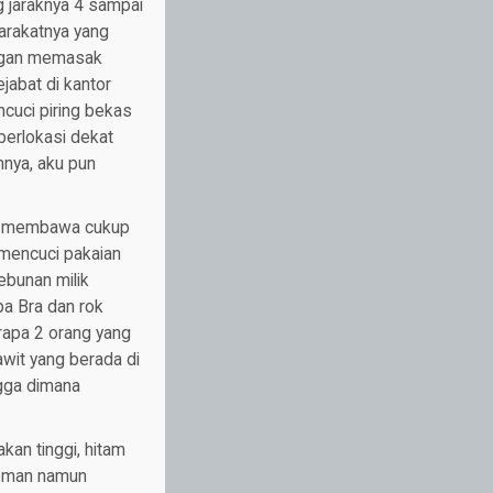
g jaraknya 4 sampai
arakatnya yang
engan memasak
jabat di kantor
cuci piring bekas
berlokasi dekat
nnya, aku pun
dak membawa cukup
 mencuci pakaian
ebunan milik
a Bra dan rok
rapa 2 orang yang
wit yang berada di
ngga dimana
an tinggi, hitam
reman namun