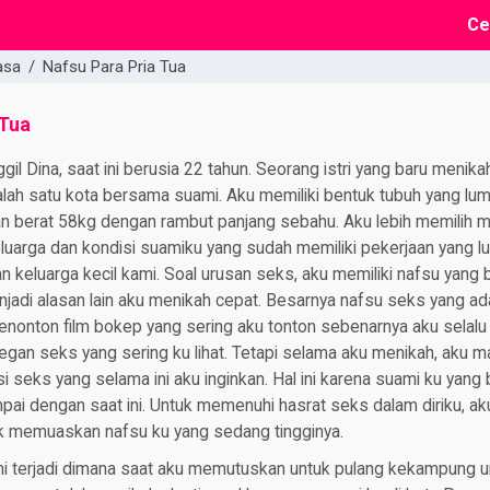
Ce
asa
/
Nafsu Para Pria Tua
 Tua
il Dina, saat ini berusia 22 tahun. Seorang istri yang baru menikah
salah satu kota bersama suami. Aku memiliki bentuk tubuh yang lu
n berat 58kg dengan rambut panjang sebahu. Aku lebih memilih 
luarga dan kondisi suamiku yang sudah memiliki pekerjaan yang l
keluarga kecil kami. Soal urusan seks, aku memiliki nafsu yang b
jadi alasan lain aku menikah cepat. Besarnya nafsu seks yang ada 
enonton film bokep yang sering aku tonton sebenarnya aku selal
gan seks yang sering ku lihat. Tetapi selama aku menikah, aku m
eks yang selama ini aku inginkan. Hal ini karena suami ku yang 
i dengan saat ini. Untuk memenuhi hasrat seks dalam diriku, ak
k memuaskan nafsu ku yang sedang tingginya.
i terjadi dimana saat aku memutuskan untuk pulang kekampung u