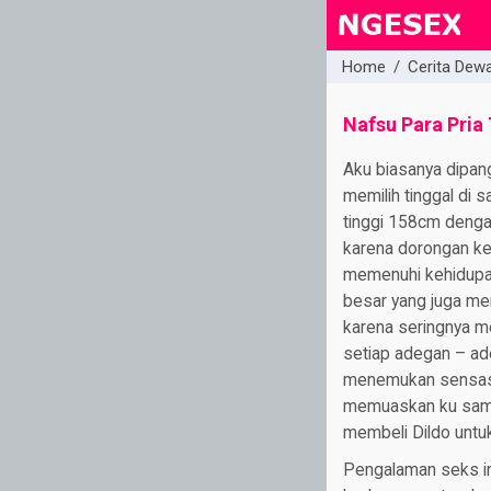
Home
/
Cerita Dew
close
Nafsu Para Pria
Aku biasanya dipangg
memilih tinggal di 
tinggi 158cm denga
karena dorongan ke
memenuhi kehidupan 
besar yang juga men
karena seringnya m
setiap adegan – ade
menemukan sensasi s
memuaskan ku sampa
membeli Dildo untu
Pengalaman seks in