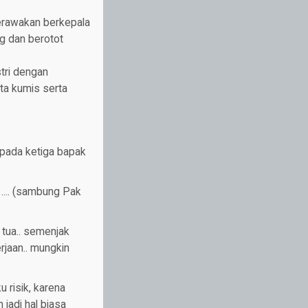
erawakan berkepala
g dan berotot
tri dengan
ta kumis serta
epada ketiga bapak
 ….. (sambung Pak
 tua.. semenjak
rjaan.. mungkin
risik, karena
jadi hal biasa