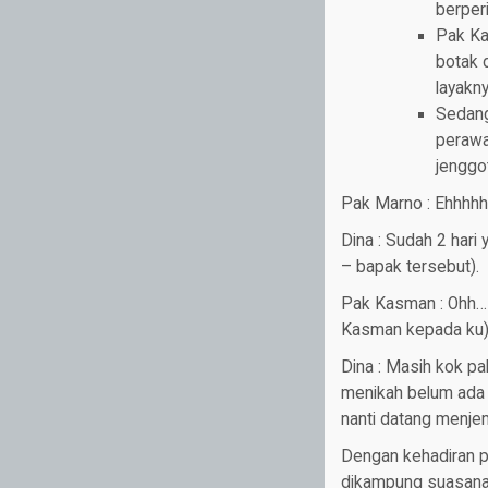
berperi
Pak Ka
botak 
layakny
Sedang
perawa
jenggo
Pak Marno : Ehhhhh
Dina : Sudah 2 hari
– bapak tersebut).
Pak Kasman : Ohh… 
Kasman kepada ku
Dina : Masih kok p
menikah belum ada j
nanti datang menjem
Dengan kehadiran p
dikampung suasana 