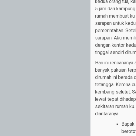
kedua orang tua, ka
5 jam dari kampung
ramah membuat ku r
sarapan untuk kedu
pemerintahan. Sete
sarapan. Aku memil
dengan kantor kedu
tinggal sendiri diru
Hari ini rencananya
banyak pakaian ter
dirumah ini berada 
tetangga. Kerena c
kembang selutut. S
lewat tepat dihada
sekitaran rumah ku
diantaranya :
Bapak 
beroto