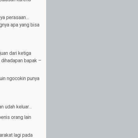
unya perasaan…
gnya apa yang bisa
uan dari ketiga
an dihadapan bapak –
uin ngocokin punya
an udah keluar…
penis orang lain
arakat lagi pada