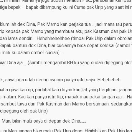
k,, hihihihihi Namanya juga sudah menikah Pak,, perubahan kan pas
etiga bapak – bapak dikampung ku ini Cuma pak Urip yang saat ini ma
maklum lah dek Dina, Pak Marno kan perjaka tua…. jadi mana tau pe
Urip kepada pak Marno yang membuat aku, pak Kasman dan pak Uri
ah lama sendiri… Hehehhehehhee (timbal Pak Urip dalam obrolan
apak bantuin dek Dina, biar cuciannya bisa cepat selesai (sambil
 milik ku dalam ember cucian)…
 biar Dina aja…. (sambil mengambil BH ku yang sudah dipegang oleh
ok, saya juga udah sering nyuciin punya istri saya. Heheheheh
ha gaya kau rip, padahal kau doyan kan liat yang begituan.. janga
ti malam. Kau kan punya istri Rip, masak mau pakai tangan aja…. 
isambut tawa dari Pak Kasman dan Marno bersamaan, sedangkan
dipegang oleh pak Urip)
ni Man, bikin malu saya di depan dek Dina……
 ini Man, jangan bikin malu Pak Urip dong. Hihihihi kan Pak Urip lag