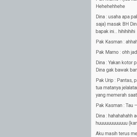
Hehehehhehe
Dina : usaha apa p
saja) masak BH Dina
bapak ini… hihihihihi
Pak Kasman : ahhaha
Pak Marno : ohh ja
Dina : Yakan kotor 
Dina gak bawak bany
Pak Urip : Pantas, 
tua matanya jelalat
yang memerah saat 
Pak Kasman : Tau –
Dina : hahahahahh 
huuuuuuuuuuuu (kam
Aku masih terus me