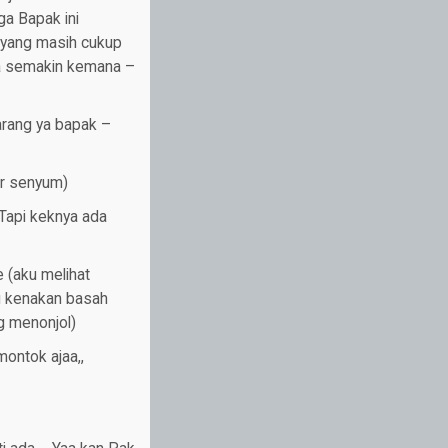
ga Bapak ini
 yang masih cukup
ga semakin kemana –
arang ya bapak –
ar senyum)
 Tapi keknya ada
 (aku melihat
ku kenakan basah
g menonjol)
montok ajaa,,