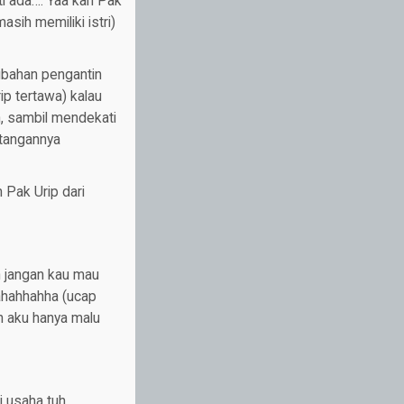
ti ada…. Yaa kan Pak
sih memiliki istri)
rubahan pengantin
p tertawa) kalau
, sambil mendekati
 tangannya
 Pak Urip dari
n jangan kau mau
Hahahhahha (ucap
 aku hanya malu
i usaha tuh….