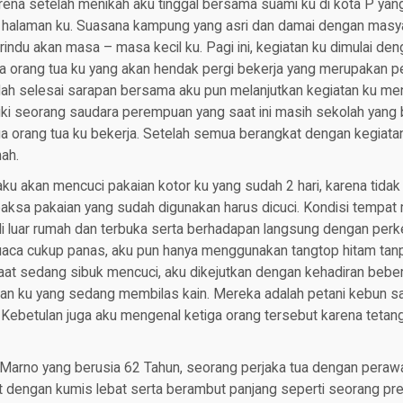
rena setelah menikah aku tinggal bersama suami ku di kota P yan
 halaman ku. Suasana kampung yang asri dan damai dengan masy
indu akan masa – masa kecil ku. Pagi ini, kegiatan ku dimulai d
a orang tua ku yang akan hendak pergi bekerja yang merupakan pe
lah selesai sarapan bersama aku pun melanjutkan kegiatan ku men
iki seorang saudara perempuan yang saat ini masih sekolah yang 
a orang tua ku bekerja. Setelah semua berangkat dengan kegiata
mah.
 aku akan mencuci pakaian kotor ku yang sudah 2 hari, karena ti
paksa pakaian yang sudah digunakan harus dicuci. Kondisi tempat
di luar rumah dan terbuka serta berhadapan langsung dengan perk
uaca cukup panas, aku pun hanya menggunakan tangtop hitam tanp
aat sedang sibuk mencuci, aku dikejutkan dengan kehadiran bebe
pan ku yang sedang membilas kain. Mereka adalah petani kebun sa
. Kebetulan juga aku mengenal ketiga orang tersebut karena teta
Marno yang berusia 62 Tahun, seorang perjaka tua dengan perawak
t dengan kumis lebat serta berambut panjang seperti seorang p