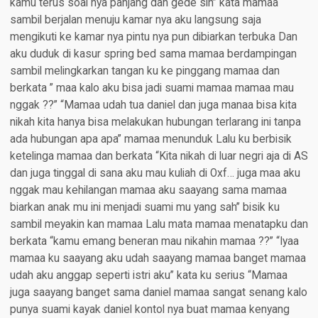
kamu terus soal nya panjang dan gede sih” kata mamaa
sambil berjalan menuju kamar nya aku langsung saja
mengikuti ke kamar nya pintu nya pun dibiarkan terbuka Dan
aku duduk di kasur spring bed sama mamaa berdampingan
sambil melingkarkan tangan ku ke pinggang mamaa dan
berkata ” maa kalo aku bisa jadi suami mamaa mamaa mau
nggak ??” “Mamaa udah tua daniel dan juga manaa bisa kita
nikah kita hanya bisa melakukan hubungan terlarang ini tanpa
ada hubungan apa apa” mamaa menunduk Lalu ku berbisik
ketelinga mamaa dan berkata “Kita nikah di luar negri aja di AS
dan juga tinggal di sana aku mau kuliah di Oxf… juga maa aku
nggak mau kehilangan mamaa aku saayang sama mamaa
biarkan anak mu ini menjadi suami mu yang sah” bisik ku
sambil meyakin kan mamaa Lalu mata mamaa menatapku dan
berkata “kamu emang beneran mau nikahin mamaa ??” “Iyaa
mamaa ku saayang aku udah saayang mamaa banget mamaa
udah aku anggap seperti istri aku” kata ku serius “Mamaa
juga saayang banget sama daniel mamaa sangat senang kalo
punya suami kayak daniel kontol nya buat mamaa kenyang