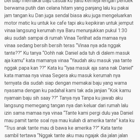
bersiap memakai baju casual ku yaitu kemeja lengan pendek
berwarna putih dan celana hitam yang panjang lalu ku pakai
jam tangan ku Dan juga sendal biasa aku juga mengeluarkan
motor matic ku untuk ke cafe tapi aku kepikiran untuk jemput
vinaa langsung kerumah nya Baru menunjukkan pukul 1:30
aku sudah sampai di rumah Vinaa Terlihat ada mamaa nya
vinaa sedang bersih bersih teras “Vinaa nya ada nggak
tante??” Ku tanya “Oohh nak Daniel ada tuh di dalem masuk
aja kamu” kata mamanya vinaa “Yaudah aku masuk yaa tante
nggak papa kan ??” Kata ku “Iyaa masuk aja sana nak Daniel”
kata mamaa nya vinaa Segera aku masuk kerumah nya
ternyata dia sudah siap dengan memakai baju yang warna
nyasama dengan ku padahal kami tak ada janjian “Kok kamu
nyamain baju sih saay ??” Tanya nya Tanpa ku jawab aku
langsung memegang tangan nya dan keluar dari rumah lalu
izin sama mamaa nya vinaa “Tante kami pergi dulu yaa Daniel
mau pamit tante soal nya mau kuliah di amerika tante” kata ku
“Trus anak tante mau di bawa ke amerika ??” Kata tante
sambil tertawa “Nggak tante aku mau ngajak dia jalan jalan