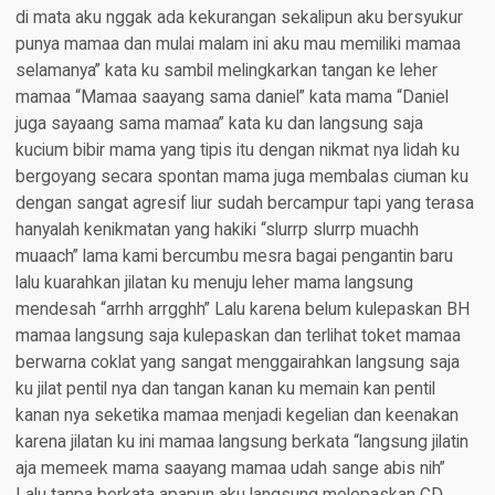
di mata aku nggak ada kekurangan sekalipun aku bersyukur
punya mamaa dan mulai malam ini aku mau memiliki mamaa
selamanya” kata ku sambil melingkarkan tangan ke leher
mamaa “Mamaa saayang sama daniel” kata mama “Daniel
juga sayaang sama mamaa” kata ku dan langsung saja
kucium bibir mama yang tipis itu dengan nikmat nya lidah ku
bergoyang secara spontan mama juga membalas ciuman ku
dengan sangat agresif liur sudah bercampur tapi yang terasa
hanyalah kenikmatan yang hakiki “slurrp slurrp muachh
muaach” lama kami bercumbu mesra bagai pengantin baru
lalu kuarahkan jilatan ku menuju leher mama langsung
mendesah “arrhh arrgghh” Lalu karena belum kulepaskan BH
mamaa langsung saja kulepaskan dan terlihat toket mamaa
berwarna coklat yang sangat menggairahkan langsung saja
ku jilat pentil nya dan tangan kanan ku memain kan pentil
kanan nya seketika mamaa menjadi kegelian dan keenakan
karena jilatan ku ini mamaa langsung berkata “langsung jilatin
aja memeek mama saayang mamaa udah sange abis nih”