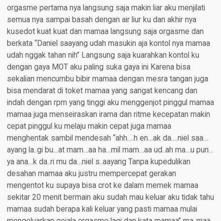
orgasme pertama nya langsung saja makin liar aku menjilati
semua nya sampai basah dengan air liur ku dan akhir nya
kusedot kuat kuat dan mamaa langsung saja orgasme dan
berkata “Daniel saayang udah masukin aja kontol nya mamaa
udah nggak tahan nih” Langsung saja kuarahkan kontol ku
dengan gaya MOT aku paling suka gaya ini Karena bisa
sekalian mencumbu bibir mamaa dengan mesra tangan juga
bisa mendarat di toket mamaa yang sangat kencang dan
indah dengan rpm yang tinggi aku menggenjot pinggul mamaa
mamaa juga menseiraskan irama dan ritme kecepatan makin
cepat pinggul ku melaju makin cepat juga mamaa
menghentak sambil mendesah “ahh….h en…ak da….niel saa…
ayang la..gi bu…at mam…aa ha…mil mam…aa ud..ah ma…u pun…
ya ana…k da..ri mu da…niel s..aayang Tanpa kupedulikan
desahan mamaa aku justru mempercepat gerakan
mengentot ku supaya bisa crot ke dalam memek mamaa
sekitar 20 menit bermain aku sudah mau keluar aku tidak tahu
mamaa sudah berapa kali keluar yang pasti mamaa mulai