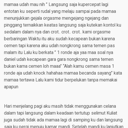
mamaa udah mau nih ” Langsung saja kupercepat lagi
entotan ku seperti rudal yang melaju sampai pada mamaa
menunjukkan gejala orgasme mengejang ngejang dan
pinggang ternaikkan keatas langsung saja kutekan kontol ku
sedalam dalam nya dan crot.. crot.. crot.. kami orgasme
berbaringan Waktu itu aku sudah kecapean bukan karena
cemen tapi karena aku udah nongkrong sama temen pas
malam itu Lalu ku berkata ” 1 ronde aja yaa maa soal nya
daniel udah kecapean gara gara nongkrong sama temen
bukan karna cemen loh maaa” “Alah kamu cemen masa 1
ronde aja udah knock hahahaa mamaa becanda sayang” kata
mamaa tertawa Lalu kami tidur berpelukan tanpa memakai
apapun
Hari menjelang pagi aku masih tidak menggunakan celana
dalam tapi langsung dalam keadaan tertutup selimut Kuliat
juga sudah tidak ada mamaa lagi di samping ku dan langsung
saja ku pergi menuju kamar mandi. Setelah mandi ku lanjutkan