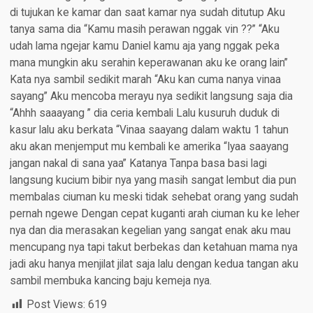
di tujukan ke kamar dan saat kamar nya sudah ditutup Aku
tanya sama dia “Kamu masih perawan nggak vin ??” “Aku
udah lama ngejar kamu Daniel kamu aja yang nggak peka
mana mungkin aku serahin keperawanan aku ke orang lain”
Kata nya sambil sedikit marah “Aku kan cuma nanya vinaa
sayang” Aku mencoba merayu nya sedikit langsung saja dia
“Ahhh saaayang ” dia ceria kembali Lalu kusuruh duduk di
kasur lalu aku berkata “Vinaa saayang dalam waktu 1 tahun
aku akan menjemput mu kembali ke amerika “Iyaa saayang
jangan nakal di sana yaa” Katanya Tanpa basa basi lagi
langsung kucium bibir nya yang masih sangat lembut dia pun
membalas ciuman ku meski tidak sehebat orang yang sudah
pernah ngewe Dengan cepat kuganti arah ciuman ku ke leher
nya dan dia merasakan kegelian yang sangat enak aku mau
mencupang nya tapi takut berbekas dan ketahuan mama nya
jadi aku hanya menjilat jilat saja lalu dengan kedua tangan aku
sambil membuka kancing baju kemeja nya.
Post Views:
619