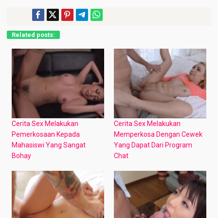
Related posts:
Cerita Sex Melakukan
Cerita Sex Melakukan
Pemerkosaan Kepada
Memperkosa Dengan Cewek
Mahasiswi Yang Sangat
Yang Dapat Dari Program
Bohay
Chat