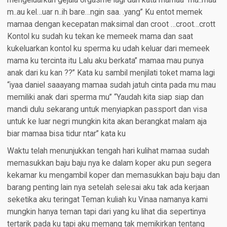
mengeluarkan gejala orgasme lagi dan kata mamaa” ma..maa
m..au kel…uar n..ih bare…ngin saa. .yang” Ku entot memek
mamaa dengan kecepatan maksimal dan croot …croot…crott
Kontol ku sudah ku tekan ke memeek mama dan saat
kukeluarkan kontol ku sperma ku udah keluar dari memeek
mama ku tercinta itu Lalu aku berkata” mamaa mau punya
anak dari ku kan ??” Kata ku sambil menjilati toket mama lagi
“iyaa daniel saaayang mamaa sudah jatuh cinta pada mu mau
memiliki anak dari sperma mu” “Yaudah kita siap siap dan
mandi dulu sekarang untuk menyiapkan passport dan visa
untuk ke luar negri mungkin kita akan berangkat malam aja
biar mamaa bisa tidur ntar” kata ku
Waktu telah menunjukkan tengah hari kulihat mamaa sudah
memasukkan baju baju nya ke dalam koper aku pun segera
kekamar ku mengambil koper dan memasukkan baju baju dan
barang penting lain nya setelah selesai aku tak ada kerjaan
seketika aku teringat Teman kuliah ku Vinaa namanya kami
mungkin hanya teman tapi dari yang ku lihat dia sepertinya
tertarik pada ku tapi aku memang tak memikirkan tentang