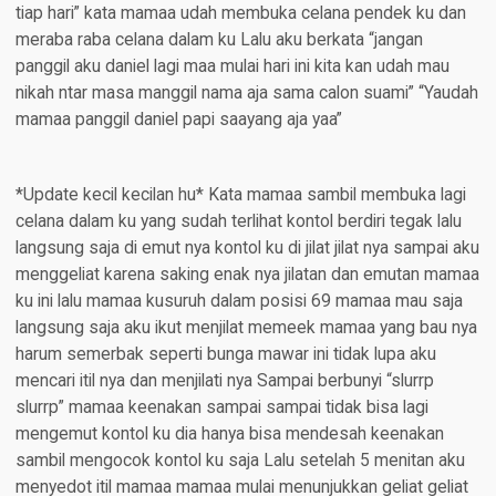
tiap hari” kata mamaa udah membuka celana pendek ku dan
meraba raba celana dalam ku Lalu aku berkata “jangan
panggil aku daniel lagi maa mulai hari ini kita kan udah mau
nikah ntar masa manggil nama aja sama calon suami” “Yaudah
mamaa panggil daniel papi saayang aja yaa”
*Update kecil kecilan hu* Kata mamaa sambil membuka lagi
celana dalam ku yang sudah terlihat kontol berdiri tegak lalu
langsung saja di emut nya kontol ku di jilat jilat nya sampai aku
menggeliat karena saking enak nya jilatan dan emutan mamaa
ku ini lalu mamaa kusuruh dalam posisi 69 mamaa mau saja
langsung saja aku ikut menjilat memeek mamaa yang bau nya
harum semerbak seperti bunga mawar ini tidak lupa aku
mencari itil nya dan menjilati nya Sampai berbunyi “slurrp
slurrp” mamaa keenakan sampai sampai tidak bisa lagi
mengemut kontol ku dia hanya bisa mendesah keenakan
sambil mengocok kontol ku saja Lalu setelah 5 menitan aku
menyedot itil mamaa mamaa mulai menunjukkan geliat geliat