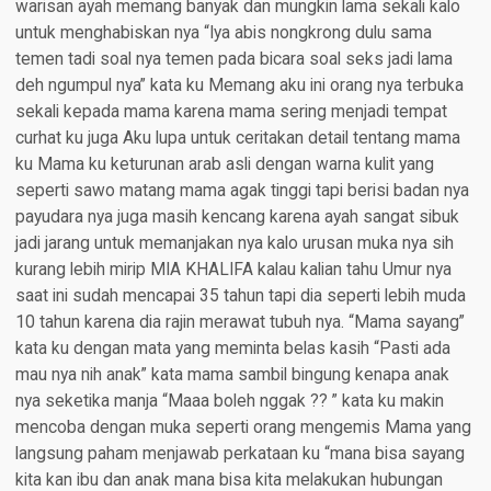
warisan ayah memang banyak dan mungkin lama sekali kalo
untuk menghabiskan nya “Iya abis nongkrong dulu sama
temen tadi soal nya temen pada bicara soal seks jadi lama
deh ngumpul nya” kata ku Memang aku ini orang nya terbuka
sekali kepada mama karena mama sering menjadi tempat
curhat ku juga Aku lupa untuk ceritakan detail tentang mama
ku Mama ku keturunan arab asli dengan warna kulit yang
seperti sawo matang mama agak tinggi tapi berisi badan nya
payudara nya juga masih kencang karena ayah sangat sibuk
jadi jarang untuk memanjakan nya kalo urusan muka nya sih
kurang lebih mirip MIA KHALIFA kalau kalian tahu Umur nya
saat ini sudah mencapai 35 tahun tapi dia seperti lebih muda
10 tahun karena dia rajin merawat tubuh nya. “Mama sayang”
kata ku dengan mata yang meminta belas kasih “Pasti ada
mau nya nih anak” kata mama sambil bingung kenapa anak
nya seketika manja “Maaa boleh nggak ?? ” kata ku makin
mencoba dengan muka seperti orang mengemis Mama yang
langsung paham menjawab perkataan ku “mana bisa sayang
kita kan ibu dan anak mana bisa kita melakukan hubungan