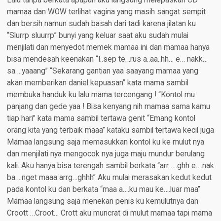
Lalu tanpa berkata apapun aku langsung melepaskan CD
mamaa dan WOW terlihat vagina yang masih sangat sempit
dan bersih namun sudah basah dari tadi karena jilatan ku
“Slurrp sluurrp” bunyi yang keluar saat aku sudah mulai
menjilati dan menyedot memek mamaa ini dan mamaa hanya
bisa mendesah keenakan “I..sep te…rus a..aa..hh… e… nakk…
sa….yaaang” “Sekarang gantian yaa saayang mamaa yang
akan memberikan daniel kepuasan” kata mama sambil
membuka handuk ku lalu mama tercengang ! “Kontol mu
panjang dan gede yaa ! Bisa kenyang nih mamaa sama kamu
tiap hari” kata mama sambil tertawa genit “Emang kontol
orang kita yang terbaik maaa” kataku sambil tertawa kecil juga
Mamaa langsung saja memasukkan kontol ku ke mulut nya
dan menjilati nya mengocok nya juga maju mundur berulang
kali. Aku hanya bisa terengah sambil berkata “arr ….ghh e….nak
ba….nget maaa arrg…ghhh” Aku mulai merasakan kedut kedut
pada kontol ku dan berkata “maa a….ku mau ke….luar maa”
Mamaa langsung saja menekan penis ku kemulutnya dan
Croott …Croot… Crott aku muncrat di mulut mamaa tapi mama