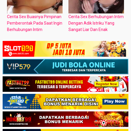
Cerita Sex Buasnya Pimpinan
Cerita Sex Berhubungan Intim
Pemberontak Pada Saat Ingin
Dengan Adik Istriku Yang
Berhubungan Intim
Sangat Liar Dan Enak