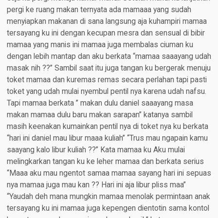
pergi ke ruang makan ternyata ada mamaaa yang sudah
menyiapkan makanan di sana langsung aja kuhampiri mamaa
tersayang ku ini dengan kecupan mesra dan sensual di bibir
mamaa yang manis ini mamaa juga membalas ciuman ku
dengan lebih mantap dan aku berkata “mamaa saaayang udah
masak nih ??” Sambil saat itu juga tangan ku bergerak menuju
toket mamaa dan kuremas remas secara perlahan tapi pasti
toket yang udah mulai nyembul pentil nya karena udah nafsu.
Tapi mamaa berkata ” makan dulu daniel saaayang masa
makan mamaa dulu baru makan sarapan” katanya sambil
masih keenakan kumainkan pentil nya di toket nya ku berkata
“hari ini daniel mau libur maaa kuliah” “Trus mau ngapain kamu
saayang kalo libur kuliah ??” Kata mamaa ku Aku mulai
melingkarkan tangan ku ke leher mamaa dan berkata serius
“Maaa aku mau ngentot samaa mamaa sayang hari ini sepuas
nya mamaa juga mau kan ?? Hari ini aja libur pliss maa”
“Yaudah deh mana mungkin mamaa menolak permintaan anak
tersayang ku ini mamaa juga kepengen dientotin sama kontol