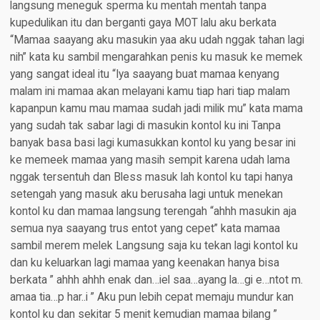
langsung meneguk sperma ku mentah mentah tanpa
kupedulikan itu dan berganti gaya MOT lalu aku berkata
“Mamaa saayang aku masukin yaa aku udah nggak tahan lagi
nih” kata ku sambil mengarahkan penis ku masuk ke memek
yang sangat ideal itu “Iya saayang buat mamaa kenyang
malam ini mamaa akan melayani kamu tiap hari tiap malam
kapanpun kamu mau mamaa sudah jadi milik mu” kata mama
yang sudah tak sabar lagi di masukin kontol ku ini Tanpa
banyak basa basi lagi kumasukkan kontol ku yang besar ini
ke memeek mamaa yang masih sempit karena udah lama
nggak tersentuh dan Bless masuk lah kontol ku tapi hanya
setengah yang masuk aku berusaha lagi untuk menekan
kontol ku dan mamaa langsung terengah “ahhh masukin aja
semua nya saayang trus entot yang cepet” kata mamaa
sambil merem melek Langsung saja ku tekan lagi kontol ku
dan ku keluarkan lagi mamaa yang keenakan hanya bisa
berkata ” ahhh ahhh enak dan…iel saa…ayang la…gi e…ntot m.
amaa tia…p har..i ” Aku pun lebih cepat memaju mundur kan
kontol ku dan sekitar 5 menit kemudian mamaa bilang ”