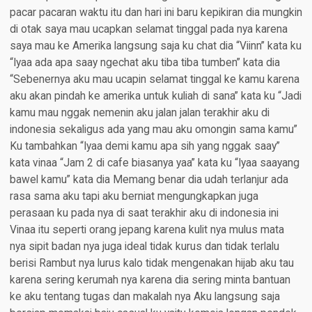
pacar pacaran waktu itu dan hari ini baru kepikiran dia mungkin
di otak saya mau ucapkan selamat tinggal pada nya karena
saya mau ke Amerika langsung saja ku chat dia “Viinn” kata ku
“Iyaa ada apa saay ngechat aku tiba tiba tumben” kata dia
“Sebenernya aku mau ucapin selamat tinggal ke kamu karena
aku akan pindah ke amerika untuk kuliah di sana” kata ku “Jadi
kamu mau nggak nemenin aku jalan jalan terakhir aku di
indonesia sekaligus ada yang mau aku omongin sama kamu”
Ku tambahkan “Iyaa demi kamu apa sih yang nggak saay”
kata vinaa “Jam 2 di cafe biasanya yaa” kata ku “Iyaa saayang
bawel kamu” kata dia Memang benar dia udah terlanjur ada
rasa sama aku tapi aku berniat mengungkapkan juga
perasaan ku pada nya di saat terakhir aku di indonesia ini
Vinaa itu seperti orang jepang karena kulit nya mulus mata
nya sipit badan nya juga ideal tidak kurus dan tidak terlalu
berisi Rambut nya lurus kalo tidak mengenakan hijab aku tau
karena sering kerumah nya karena dia sering minta bantuan
ke aku tentang tugas dan makalah nya Aku langsung saja