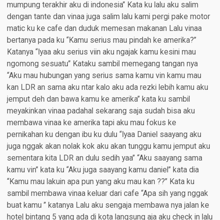
mumpung terakhir aku di indonesia” Kata ku lalu aku salim
dengan tante dan vinaa juga salim lalu kami pergi pake motor
matic ku ke cafe dan duduk memesan makanan Lalu vinaa
bertanya pada ku “Kamu serius mau pindah ke amerika?”
Katanya “Iyaa aku serius viin aku ngajak kamu kesini mau
ngomong sesuatu” Kataku sambil memegang tangan nya
“Aku mau hubungan yang serius sama kamu vin kamu mau
kan LDR an sama aku ntar kalo aku ada rezki lebih kamu aku
jemput deh dan bawa kamu ke amerika” kata ku sambil
meyakinkan vinaa padahal sekarang saja sudah bisa aku
membawa vinaa ke amerika tapi aku mau fokus ke
pernikahan ku dengan ibu ku dulu “Iyaa Daniel saayang aku
juga nggak akan nolak kok aku akan tunggu kamu jemput aku
sementara kita LDR an dulu sedih yaa” “Aku saayang sama
kamu vin” kata ku “Aku juga saayang kamu daniel” kata dia
“Kamu mau lakuin apa pun yang aku mau kan ??” Kata ku
sambil membawa vinaa keluar dari cafe “Apa sih yang nggak
buat kamu ” katanya Lalu aku sengaja membawa nya jalan ke
hotel bintang 5 yang ada di kota langsung aja aku check in lalu