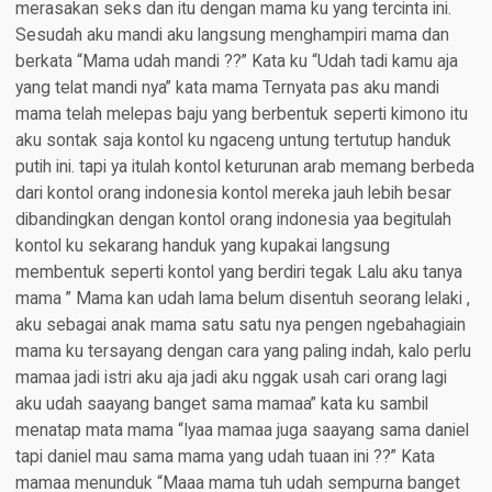
merasakan seks dan itu dengan mama ku yang tercinta ini.
Sesudah aku mandi aku langsung menghampiri mama dan
berkata “Mama udah mandi ??” Kata ku “Udah tadi kamu aja
yang telat mandi nya” kata mama Ternyata pas aku mandi
mama telah melepas baju yang berbentuk seperti kimono itu
aku sontak saja kontol ku ngaceng untung tertutup handuk
putih ini. tapi ya itulah kontol keturunan arab memang berbeda
dari kontol orang indonesia kontol mereka jauh lebih besar
dibandingkan dengan kontol orang indonesia yaa begitulah
kontol ku sekarang handuk yang kupakai langsung
membentuk seperti kontol yang berdiri tegak Lalu aku tanya
mama ” Mama kan udah lama belum disentuh seorang lelaki ,
aku sebagai anak mama satu satu nya pengen ngebahagiain
mama ku tersayang dengan cara yang paling indah, kalo perlu
mamaa jadi istri aku aja jadi aku nggak usah cari orang lagi
aku udah saayang banget sama mamaa” kata ku sambil
menatap mata mama “Iyaa mamaa juga saayang sama daniel
tapi daniel mau sama mama yang udah tuaan ini ??” Kata
mamaa menunduk “Maaa mama tuh udah sempurna banget