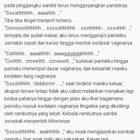
pada pinggangku sambil terus menggoyangkan pantatnya.
“Sssshhhhhh…. aaaahhh…..”
Tiba tiba Angel menjerit histeris..
“Ooooooohhhhhh…. ssssshhhhhh…. ssshhhhh…. sssshhh….,”
ternyata dia sudah keluar, aku terus menggenjot pantatku
semakin cepat dan keras hingga mentok kedasar vaginanya
“Sshhhhh…. aaaahhhh… aaaagggggghhhhh….,”
“Crettttt… crrreetttt… ccrreeett….,” kutekan pantatku hingga
penisku menempel dasar vaginanya, dan keluarlah maniku
kedalam liang vaginanya.
“Sssshhhhh… bbbbrrrrrr…….,” saat terakhir maniku keluar,
akupun lemas tetapi tidak aku cabut melainkan menaikan lagi
kedua pahanya hingga dengan jelas aku lihat bagaimana
penisku masuk kedalam vaginanya Angelina yang dikelilingi
oleh rambutnya yang lebat. Kebelai rambutnya sambil
sesekali menyentuh klitorisnya
“Ssssshhhhhh… aaahhhhh…,” aku mulai mengayunkan kembali
penisku, biar agak ngilu aku paksakan. Kapan lagi……