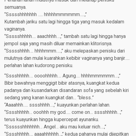
Perlahan lahan mulutnya masuk dan melahap penisku
semuanya.
“Ssssshhhhhhh ….. hhhhhmmmmmm…..,”
Kutambah jariku satu lagi hingga tiga yang masuk kedalam
vaginanya.
“Ssssshhhhh…. aaachhhh….,” tambah satu lagi hingga hanya
jempol saja yang masih diluar memainkan klitorisnya.
“Ssssshhhh…. hhhhmmm…..,” aku melepaskan penisku dari
mulutnya dan mulai kuarahkan kebibir vaginanya yang banjir…..
perlahan lahan kudorong penisku.
“Sssshhhhh…. oooohhhhh…. Agung…. hhhhmmmmmm….,”
Bibir bawahnya menggigit bibir atasnya, kuangkat kedua
padanya dan kusandarkan disandaran sofa yang sebelah kiri
sedang yang kanan kuangkat dan… “bless..”
“Aaaahhh….. sssshhhh….,” kuayunkan perlahan lahan.
“Sssshhhhh… ooohhh my god….. come on… sssshhhhh…,”
terus kuayunkan hingga kupercepat ayunanku.
“Sssssshhhhhhh… Angel… aku mau keluar nich….,”
“Sssshhhhh…. aaaahhhhhh…,” kedua pahanya mulai dijepitkan