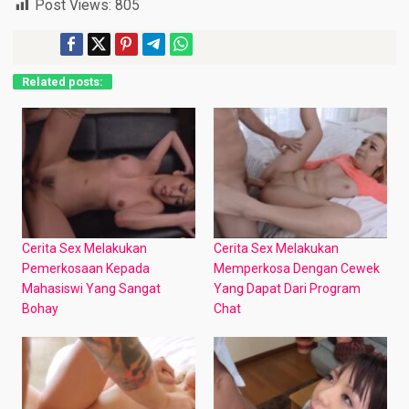
Post Views:
805
Related posts:
Cerita Sex Melakukan
Cerita Sex Melakukan
Pemerkosaan Kepada
Memperkosa Dengan Cewek
Mahasiswi Yang Sangat
Yang Dapat Dari Program
Bohay
Chat