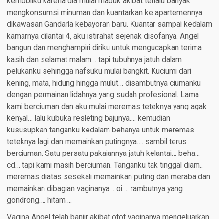
kemobilku karena dia mulai mabuk akibat terlalu banyak
mengkonsumsi minuman dan kuantarkan ke apartemennya
dikawasan Gandaria kebayoran baru. Kuantar sampai kedalam
kamarnya dilantai 4, aku istirahat sejenak disofanya. Angel
bangun dan menghampiri diriku untuk mengucapkan terima
kasih dan selamat malam… tapi tubuhnya jatuh dalam
pelukanku sehingga nafsuku mulai bangkit. Kuciumi dari
kening, mata, hidung hingga mulut… disambutnya ciumanku
dengan permainan lidahnya yang sudah profesional. Lama
kami berciuman dan aku mulai meremas teteknya yang agak
kenyal… lalu kubuka resleting bajunya…. kemudian
kususupkan tanganku kedalam behanya untuk meremas
teteknya lagi dan memainkan putingnya…. sambil terus
berciuman. Satu persatu pakaiannya jatuh kelantai… beha…
cd… tapi kami masih berciuman. Tanganku tak tinggal diam..
meremas diatas sesekali memainkan puting dan meraba dan
memainkan dibagian vaginanya… oi…. rambutnya yang
gondrong…. hitam….
Vagina Angel telah banjir akibat otot vaginanya mengeluarkan