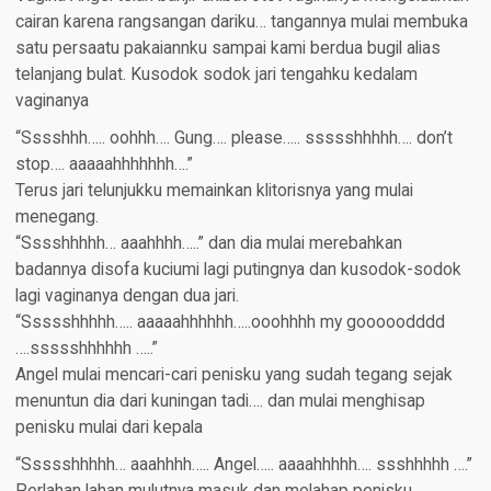
cairan karena rangsangan dariku… tangannya mulai membuka
satu persaatu pakaiannku sampai kami berdua bugil alias
telanjang bulat. Kusodok sodok jari tengahku kedalam
vaginanya
“Sssshhh….. oohhh…. Gung…. please….. ssssshhhhh…. don’t
stop…. aaaaahhhhhhh….”
Terus jari telunjukku memainkan klitorisnya yang mulai
menegang.
“Sssshhhhh… aaahhhh…..” dan dia mulai merebahkan
badannya disofa kuciumi lagi putingnya dan kusodok-sodok
lagi vaginanya dengan dua jari.
“Ssssshhhhh….. aaaaahhhhhh…..ooohhhh my gooooodddd
….ssssshhhhhh …..”
Angel mulai mencari-cari penisku yang sudah tegang sejak
menuntun dia dari kuningan tadi…. dan mulai menghisap
penisku mulai dari kepala
“Ssssshhhhh… aaahhhh….. Angel….. aaaahhhhh…. ssshhhhh ….”