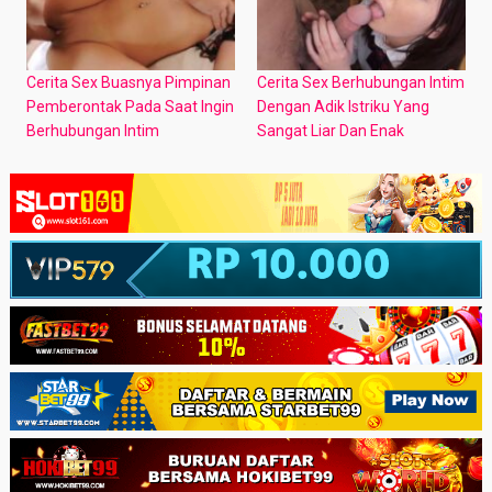
Cerita Sex Buasnya Pimpinan
Cerita Sex Berhubungan Intim
Pemberontak Pada Saat Ingin
Dengan Adik Istriku Yang
Berhubungan Intim
Sangat Liar Dan Enak