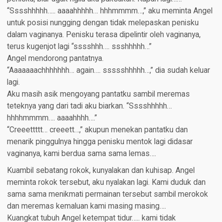
“Sssshhhhh….. aaaahhhhh… hhhmmmm…,” aku meminta Angel
untuk posisi nungging dengan tidak melepaskan penisku
dalam vaginanya. Penisku terasa dipelintir oleh vaginanya,
terus kugenjot lagi “sssshhh…. ssshhhhh…”
Angel mendorong pantatnya.
“Aaaaaaachhhhhhh… again…. ssssshhhhh…,” dia sudah keluar
lagi.
Aku masih asik mengoyang pantatku sambil meremas
teteknya yang dari tadi aku biarkan. “Sssshhhhh…
hhhhmmmm…. aaaahhhh….”
“Creeettttt… creeett…,” akupun menekan pantatku dan
menarik pinggulnya hingga penisku mentok lagi didasar
vaginanya, kami berdua sama sama lemas….
Kuambil sebatang rokok, kunyalakan dan kuhisap. Angel
meminta rokok tersebut, aku nyalakan lagi. Kami duduk dan
sama sama menikmati permainan tersebut sambil merokok
dan meremas kemaluan kami masing masing….
Kuangkat tubuh Angel ketempat tidur….. kami tidak