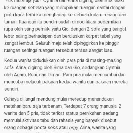
“Yuk mulai aja yuk!” Cynthia dan Arina digiring oleh lima lelaki
ke ruangan sebelah yang merupakan ruangan santai dengan
pintu kaca terbuka menghadap ke sebuah kolam renang dan
taman. Ruangan itu sendiri sudah dimodifikasi sedemikian
rupa oleh sang pemilik, yaitu Gio, dengan 2 sofa yang sangat
lebar saling berhadapan dan beralaskan karpet tebal yang
sangat lembut. Seluruh meja telah dipinggirkan ke pinggir
ruangan sehinga ruangan tersebut terasa sangat luas.
Kedua wanita didudukkan oleh para pria di masing-masing
sofa: Arina, digiring oleh Bima dan Gio, sedangkan Cynthia
oleh Agam, Roni, dan Dimas. Para pria mulai mencumbui dan
mencoba melucuti pakaian kedua wanita dan pakaian mereka
sendiri.
Cahaya di langit mendung mulai meredup menandakan
matahari baru saja terbenam. Terdapat 7 orang manusia, 2
wanita dan 5 pria, tidak terikat status pernikahan sedang
memulai aktivitas tabu dan rahasia yang banyak disebut
orang sebagai pesta seks atau
orgy
. Arina, wanita yang