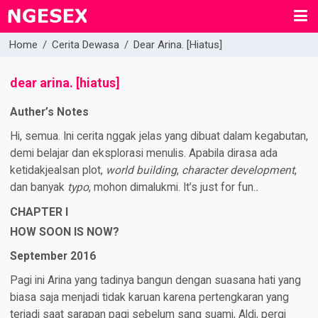
Home
/
Cerita Dewasa
/
Dear Arina. [hiatus]
dear arina. [hiatus]
Auther’s Notes
Hi, semua. Ini cerita nggak jelas yang dibuat dalam kegabutan,
demi belajar dan eksplorasi menulis. Apabila dirasa ada
ketidakjealsan plot,
world building
,
character development
,
dan banyak
typo
, mohon dimalukmi. It’s just for fun.
.
CHAPTER I
HOW SOON IS NOW?
September 2016
Pagi ini Arina yang tadinya bangun dengan suasana hati yang
biasa saja menjadi tidak karuan karena pertengkaran yang
terjadi saat sarapan pagi sebelum sang suami, Aldi, pergi