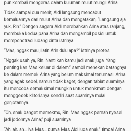
pun kembali mengeras dalam kuluman mulut mungil Arina.
Tidak sampai dua menit, Aldi langsung mencabut
kemaluannya dari mulut Arina dan mengatakan, “Langsung aja
yuk, Rin.” Dengen sagera Aldi merebahkan Arina atas ranjang,
membuka kedua paha Arina dan mengambil posisi untuk
mempenetrasi lubang cinta istrinya.
“Mas, nggak mau jilatin Arin dulu apa?” istrinya protes.
“Nggak usah ya, Rin. Nanti kan kamu jadi enak juga. Yang
penting kan Mas keluar di dalem,” sambil menekan batangnya
ke dalam memek Arina yang belum maksimal terlumasi. Arina
yang agak sebel, namun tidak kaget, dengan tabiat suaminya
itu mencoba semaksimal mungkin untuk menikmati dengan
menggesek klitorisnya sendiri saat suaminya mulai
genjotannya.
“Oh, enak banget memekmu, Rin. Mas nggak pernah nyesel
jadi jodohnya Arina,” puji suaminya.
“Ah, ah, ah… Iya Mas… punya Mas Aldi juga enak,” timpal Arina