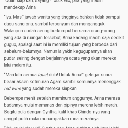
“Udah siap kan, sayang?” bisik Gio, pria yang masih
mendekap Arina.
“Iya, Mas,” jawab wanita yang tingginya bahkan tidak sampai
dagu sang pria, sambil tersenyum dan mengangguk.
Walaupun sudah sering berkumpul bersama orang-orang
yang ada di ruangan tersebut, Arina kadang masih saja sedikit
gugup, apalagi saat ini ia memiliki tujuan yang berbeda dari
sebelum-belumnya. Namun ia yakin kegugupannya akan
pudar seiring dengan berjalannya acara yang akan mereka
lalui malam itu.
“Mari kita semua
toast
dulu! Untuk Arina!” gelegar suara
besar aksen ketimuran Agam sambil semuanya menenggak
red wine
yang sudah mereka siapkan.
Beberapa menit setelah meminum anggurnya, Arina merasa
badannya mulai memanas dan pipinya merona lebih merah.
Begitu pula dengan Cynthia, kulit khas Chindo-nya yang
sangat putih mulai menampakkan rona merahnya.