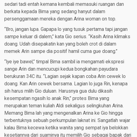
sedari tadi entah kemana kembali memasuki ruangan dan
berkata kepada Bima yang sedang hanyut dalam
persenggamaan mereka dengan Arina woman on top.
“Bro, jangan lupa. Gapapa lo yang tusuk pertama tapi jangan
sampe keluar di dalem,” kata Gio serius. “Kasih Arina klimaks
doang. Udah disepakatin kan yang boleh crot di dalam
memek Arin sampe dia positif hamil cuma gue doang.”
“Iye iye bawel,” timpal Bima sambil ia mengamati ekspresi
sange Arin dan mencucupi kedua bongkahan payudara
berukuran 34C itu. “Lagian sejak kapan coba Arin cewek lo
doang. Kan Arin cewek bersama. Lagian lo juga Rin, kenapa
sih harus milih Gio duluan. Harusnya gua dulu dikasih
kesempatan ngasih lo anak Rin,” protes Bima yang
merupakan teman kuliah Aldi sekaligus selingkuhan Arina.
Memang Bima lah yang mengenalkan Arina ke Gio hingga
terbentuknya sebuah perkumpulan laknat ini. Sangatlah wajar
kalau Bima kecewa ketika wanita yang sempat iya belokkan
kesetiannya dari suaminya itu memilih Gio sebagai bapak dari