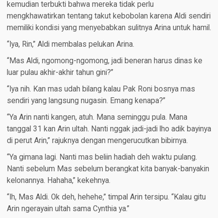
kemudian terbukti bahwa mereka tidak perlu
mengkhawatirkan tentang takut kebobolan karena Aldi sendiri
memiliki kondisi yang menyebabkan sulitnya Arina untuk hamil.
“Iya, Rin,” Aldi membalas pelukan Arina.
“Mas Aldi, ngomong-ngomong, jadi beneran harus dinas ke
luar pulau akhir-akhir tahun gini?”
“Iya nih. Kan mas udah bilang kalau Pak Roni bosnya mas
sendiri yang langsung nugasin. Emang kenapa?”
“Ya Arin nanti kangen, atuh. Mana seminggu pula. Mana
tanggal 31 kan Arin ultah. Nanti nggak jadi-jadi lho adik bayinya
di perut Arin,” rajuknya dengan mengerucutkan bibirnya.
“Ya gimana lagi. Nanti mas beliin hadiah deh waktu pulang.
Nanti sebelum Mas sebelum berangkat kita banyak-banyakin
kelonannya. Hahaha,” kekehnya.
“Ih, Mas Aldi. Ok deh, hehehe,” timpal Arin tersipu. “Kalau gitu
Arin ngerayain ultah sama Cynthia ya.”