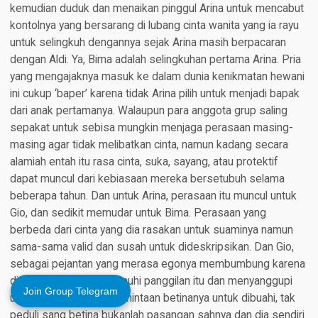
kemudian duduk dan menaikan pinggul Arina untuk mencabut
kontolnya yang bersarang di lubang cinta wanita yang ia rayu
untuk selingkuh dengannya sejak Arina masih berpacaran
dengan Aldi. Ya, Bima adalah selingkuhan pertama Arina. Pria
yang mengajaknya masuk ke dalam dunia kenikmatan hewani
ini cukup ‘baper’ karena tidak Arina pilih untuk menjadi bapak
dari anak pertamanya. Walaupun para anggota grup saling
sepakat untuk sebisa mungkin menjaga perasaan masing-
masing agar tidak melibatkan cinta, namun kadang secara
alamiah entah itu rasa cinta, suka, sayang, atau protektif
dapat muncul dari kebiasaan mereka bersetubuh selama
beberapa tahun. Dan untuk Arina, perasaan itu muncul untuk
Gio, dan sedikit memudar untuk Bima. Perasaan yang
berbeda dari cinta yang dia rasakan untuk suaminya namun
sama-sama valid dan susah untuk dideskripsikan. Dan Gio,
sebagai pejantan yang merasa egonya membumbung karena
dipilih betinanya, memenuhi panggilan itu dan menyanggupi
Join Group Telegram
untuk mengabulkan permintaan betinanya untuk dibuahi, tak
peduli sang betina bukanlah pasangan sahnya dan dia sendiri