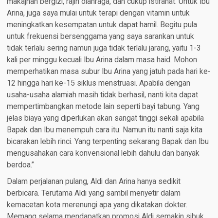
makajnan bergizi, rajin olahraga, dan cukup istirahat. Untuk Ibu
Arina, juga saya mulai untuk terapi dengan vitamin untuk
meningkatkan kesempatan untuk dapat hamil. Begitu pula
untuk frekuensi bersenggama yang saya sarankan untuk
tidak terlalu sering namun juga tidak terlalu jarang, yaitu 1-3
kali per minggu kecuali Ibu Arina dalam masa haid. Mohon
memperhatikan masa subur Ibu Arina yang jatuh pada hari ke-
12 hingga hari ke-15 siklus menstruasi. Apabila dengan
usaha-usaha alamiah masih tidak berhasil, nanti kita dapat
mempertimbangkan metode lain seperti bayi tabung. Yang
jelas biaya yang diperlukan akan sangat tinggi sekali apabila
Bapak dan Ibu menempuh cara itu. Namun itu nanti saja kita
bicarakan lebih rinci. Yang terpenting sekarang Bapak dan Ibu
mengusahakan cara konvensional lebih dahulu dan banyak
berdoa.”
Dalam perjalanan pulang, Aldi dan Arina hanya sedikit
berbicara. Terutama Aldi yang sambil menyetir dalam
kemacetan kota merenungi apa yang dikatakan dokter.
Memang selama mendapatkan promosi Aldi semakin sibuk