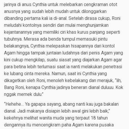
jarinya di anus Cynthia untuk melebarkan cengkraman otot
anusnya yang sudah lebih mudah untuk dilonggarkan
dibanding pertama kali ia di-anal. Setelah dirasa cukup, Roni
meludahi kontolnya sendiri dan mulai menghunjamkan
kejantanannya yang memiliki ciri khas kurus panjang seperti
tubuhnya. Merasa ada benda tumpul memasuki pintu
belakangnya, Cynthia melepaskan hisapannya dari kontol
Agam hingga tampak juntaian ludahnya dari penis Agam yang
kini cukup mengkilap, suatu siasat yang diajarkan Agam agar
para betina lebih terlumasi saat ia nanti melakukan penetrasi
ke lubang cinta mereka. Namun, saat ini Cynthia yang
dikagetkan oleh Roni, menoleh kebelakang dan merajuk, “Iih,
Bang Roni, kenapa Cynthia jadinya beneran dianal duluuu. Kok
nggak memek dulu.”
“Hehehe… Ya gapapa sayang, abang nanti kau juga bakalan
dianal. Jadi makanya disiapin lebih awal gini lebih baik,”
kekehnya melihat wanita muda yang terpaut 18 tahun
dengannya itu mencengkram paha Agam karena pusaka