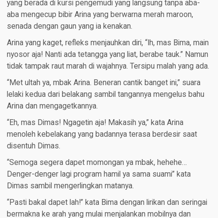
yang berada di kursi pengemudi yang langsung tanpa aba-
aba mengecup bibir Arina yang berwarna merah maroon,
senada dengan gaun yang ia kenakan.
Arina yang kaget, refleks menjauhkan diri, “Ih, mas Bima, main
nyosor aja! Nanti ada tetangga yang liat, berabe tauk.” Namun
tidak tampak raut marah di wajahnya. Tersipu malah yang ada.
“Met ultah ya, mbak Arina. Beneran cantik banget ini,” suara
lelaki kedua dari belakang sambil tangannya mengelus bahu
Arina dan mengagetkannya.
“Eh, mas Dimas! Ngagetin aja! Makasih ya,” kata Arina
menoleh kebelakang yang badannya terasa berdesir saat
disentuh Dimas.
“Semoga segera dapet momongan ya mbak, hehehe…
Denger-denger lagi program hamil ya sama suami” kata
Dimas sambil mengerlingkan matanya.
“Pasti bakal dapet lah!” kata Bima dengan lirikan dan seringai
bermakna ke arah yang mulai menjalankan mobilnya dan