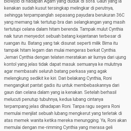
blowjob di hadapan Agam yang duduk di sofa. Gaun yang ia
kenakan sudah kusut tersingkap melingkar di perutnya,
sehingga terpampanglah sepasang payudara berukuran 36C
yang memang tak tertutup bra dan selangkangan yang masih
tertutupi celana dalam hitam berenda. Tampak mulut Cynthia
naik turun menyedot sebuah batang kejantanan terbesar di
ruangan itu. Batang yang tak disunat seperti milik Bima itu
tampak hitam legam dan mulai mengeras berkat Cynthia.
Jemari Cynthia dengan telaten meratakan air liurnya dari ujung
kontol yang jelas tidak dapat masuk semuanya ke mulutnya
agar membasahi seluruh batang perkasa yang agak
melengkung sedikit ke kiri. Dari belakang Cynthia, Roni
mengangkat pantat gadis itu untuk membebaskannya dari
gaun dan celana dalam yang ia kenakan. Setelah berhasil
melucuti penutup tubuhnya, kedua lubang cintanya
terpampang jelas dihadapan Roni. Tanpa ragu segera Roni
memulai menjilat sebuah lubang mengkerut yang terletak di
atas memek wanita ketika mereka menungging. Ya, Roni akan
memulai dengan me-rimming Cynthia yang merasa geli