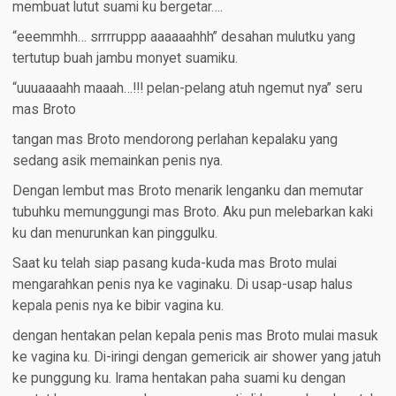
membuat lutut suami ku bergetar….
“eeemmhh… srrrruppp aaaaaahhh” desahan mulutku yang
tertutup buah jambu monyet suamiku.
“uuuaaaahh maaah…!!! pelan-pelang atuh ngemut nya” seru
mas Broto
tangan mas Broto mendorong perlahan kepalaku yang
sedang asik memainkan penis nya.
Dengan lembut mas Broto menarik lenganku dan memutar
tubuhku memunggungi mas Broto. Aku pun melebarkan kaki
ku dan menurunkan kan pinggulku.
Saat ku telah siap pasang kuda-kuda mas Broto mulai
mengarahkan penis nya ke vaginaku. Di usap-usap halus
kepala penis nya ke bibir vagina ku.
dengan hentakan pelan kepala penis mas Broto mulai masuk
ke vagina ku. Di-iringi dengan gemericik air shower yang jatuh
ke punggung ku. Irama hentakan paha suami ku dengan