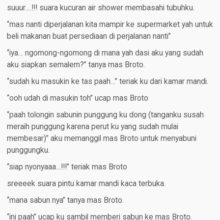
suuur….!!! suara kucuran air shower membasahi tubuhku.
“mas nanti diperjalanan kita mampir ke supermarket yah untuk
beli makanan buat persediaan di perjalanan nanti”
“iya… ngomong-ngomong di mana yah dasi aku yang sudah
aku siapkan semalem?” tanya mas Broto.
“sudah ku masukin ke tas paah…” teriak ku dari kamar mandi.
“ooh udah di masukin toh” ucap mas Broto
“paah tolongin sabunin punggung ku dong (tanganku susah
meraih punggung karena perut ku yang sudah mulai
membesar)” aku memanggil mas Broto untuk menyabuni
punggungku.
“siap nyonyaaa…!!!” teriak mas Broto
sreeeek suara pintu kamar mandi kaca terbuka.
“mana sabun nya” tanya mas Broto.
“ini paah” ucap ku sambil memberi sabun ke mas Broto.