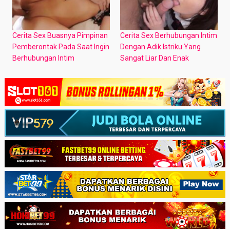
Cerita Sex Buasnya Pimpinan
Cerita Sex Berhubungan Intim
Pemberontak Pada Saat Ingin
Dengan Adik Istriku Yang
Berhubungan Intim
Sangat Liar Dan Enak