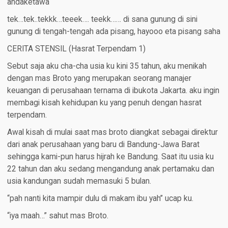
andaketawa
tek…tek..tekkk…teeek…. teekk…… di sana gunung di sini
gunung di tengah-tengah ada pisang, hayooo eta pisang saha
CERITA STENSIL (Hasrat Terpendam 1)
Sebut saja aku cha-cha usia ku kini 35 tahun, aku menikah
dengan mas Broto yang merupakan seorang manajer
keuangan di perusahaan ternama di ibukota Jakarta. aku ingin
membagi kisah kehidupan ku yang penuh dengan hasrat
terpendam.
Awal kisah di mulai saat mas broto diangkat sebagai direktur
dari anak perusahaan yang baru di Bandung-Jawa Barat
sehingga kami-pun harus hijrah ke Bandung. Saat itu usia ku
22 tahun dan aku sedang mengandung anak pertamaku dan
usia kandungan sudah memasuki 5 bulan.
“pah nanti kita mampir dulu di makam ibu yah” ucap ku.
“iya maah…” sahut mas Broto.