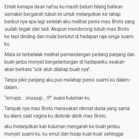
Entah kenapa desir nafsu ku masih belum hilang bahkan
semakin bergairah tubuh ini untuk melanjutkan ke tahap
berikut nya apa lagi setelah aku melihat penis mas Broto yang
sudah tegak dari tadi. Akupun mendorong tubuh mas Broto
ke tepi dinding dan mulai berlutut di hadapan raja singa suami
ku.
Mata ini terbelalak melihat pemandangan pedang panjang dan
buah janbu monyet bergelantungan di hadapanku seakan-
akan berkata “sok atuh dilahap buah nya”.
Tanpa pikir panjang aku pun melahap penis suami ku dalam-
dalam…
“srrrupp… sruuuup….!!!” suara kuluman ku.
Tampak nya mas Broto merasakan nikmat dunia yang sama
ku alami saat vagina ku diobrak-abrik mas Broto.
aku melanjutkan kan kuluman mengarah ke buah jambu
monyet suami ku. ku emut dan hisap kuat-kuat sehingga