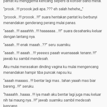
pantat ku menggema kencang seperti di konser band metal.
“prook…!!! proook jadi apa..??? eh salah hehehe,,,”
“proook…!!! proook…!!!” suara hentakan pantat ku berbunyi
menandakan genderang perang mulai panas.
“aaaah…!!! aaaahhh…!!! haaaaaaa….!!!” suara desahanku keluar
dengan lantang nya.
“aaaah…!!! enak maaah…??” seru suamiku.
“aaaah…!!! aaaah….!!! yeeees paaah wuenaaaak tenann..!!!”
jawab ku sambil mendesah.
Aku mulai merasakan dinding vagina ku mulai mengencang
menandakan hampir tiba puncak napsu ku.
“aaaah maaaas…!!! bentar lagi mas…tahan yaaah mas biar
bareng…!!!” seruku.
“haaaahh…haaaa…!!! iya maah aku bentar lagi juga mau keluar
nih tai maung nya…!!!” jawab suamiku sambil medesah
kencang.