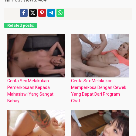
Post Views:
484
Related posts:
Cerita Sex Melakukan
Cerita Sex Melakukan
Pemerkosaan Kepada
Memperkosa Dengan Cewek
Mahasiswi Yang Sangat
Yang Dapat Dari Program
Bohay
Chat