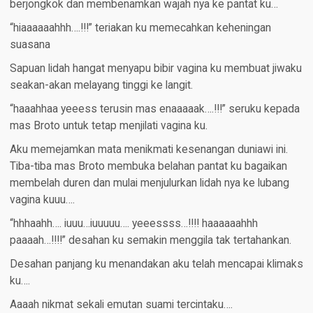
berjongkok dan membenamkan wajah nya ke pantat ku…
“hiaaaaaahhh….!!!” teriakan ku memecahkan keheningan
suasana
Sapuan lidah hangat menyapu bibir vagina ku membuat jiwaku
seakan-akan melayang tinggi ke langit.
“haaahhaa yeeess terusin mas enaaaaak….!!!” seruku kepada
mas Broto untuk tetap menjilati vagina ku.
Aku memejamkan mata menikmati kesenangan duniawi ini.
Tiba-tiba mas Broto membuka belahan pantat ku bagaikan
membelah duren dan mulai menjulurkan lidah nya ke lubang
vagina kuuu….
“hhhaahh…. iuuu…iuuuuu…. yeeessss…!!!! haaaaaahhh
paaaah…!!!!” desahan ku semakin menggila tak tertahankan.
Desahan panjang ku menandakan aku telah mencapai klimaks
ku….
Aaaah nikmat sekali emutan suami tercintaku….