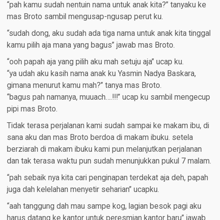
“pah kamu sudah nentuin nama untuk anak kita?” tanyaku ke
mas Broto sambil mengusap-ngusap perut ku.
“sudah dong, aku sudah ada tiga nama untuk anak kita tinggal
kamu pilih aja mana yang bagus” jawab mas Broto.
“ooh papah aja yang pilih aku mah setuju aja” ucap ku.
“ya udah aku kasih nama anak ku Yasmin Nadya Baskara,
gimana menurut kamu mah?” tanya mas Broto.
“bagus pah namanya, muuach….!!!” ucap ku sambil mengecup
pipi mas Broto.
Tidak terasa perjalanan kami sudah sampai ke makam ibu, di
sana aku dan mas Broto berdoa di makam ibuku. setela
berziarah di makam ibuku kami pun melanjutkan perjalanan
dan tak terasa waktu pun sudah menunjukkan pukul 7 malam.
“pah sebaik nya kita cari penginapan terdekat aja deh, papah
juga dah kelelahan menyetir seharian” ucapku.
“aah tanggung dah mau sampe kog, lagian besok pagi aku
harus datang ke kantor untuk peresmian kantor baru” jawab