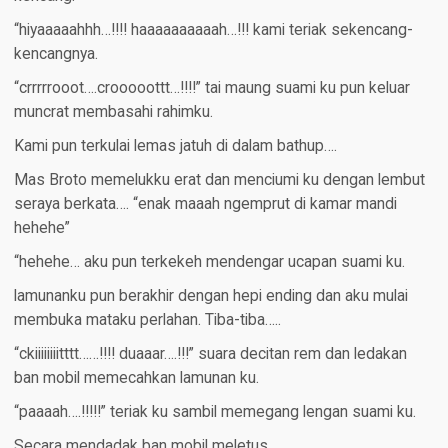
“hiyaaaaahhh…!!!! haaaaaaaaaah…!!! kami teriak sekencang-
kencangnya.
“crrrrrooot….crooooottt…!!!!” tai maung suami ku pun keluar
muncrat membasahi rahimku.
Kami pun terkulai lemas jatuh di dalam bathup….
Mas Broto memelukku erat dan menciumi ku dengan lembut
seraya berkata…. “enak maaah ngemprut di kamar mandi
hehehe”
“hehehe… aku pun terkekeh mendengar ucapan suami ku.
lamunanku pun berakhir dengan hepi ending dan aku mulai
membuka mataku perlahan. Tiba-tiba…..
“ckiiiiiiiitttt……!!!! duaaar….!!!” suara decitan rem dan ledakan
ban mobil memecahkan lamunan ku.
“paaaah….!!!!!” teriak ku sambil memegang lengan suami ku.
Secara mendadak ban mobil meletus….