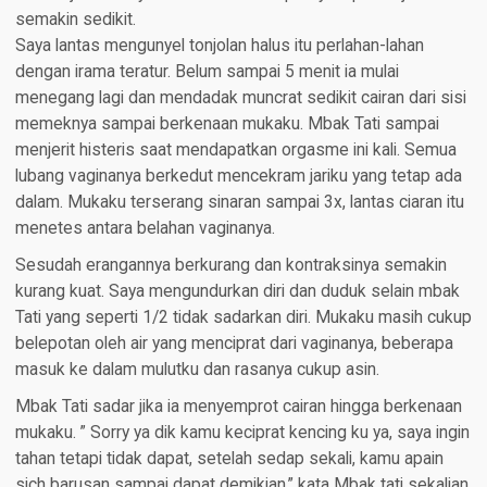
semakin sedikit.
Saya lantas mengunyel tonjolan halus itu perlahan-lahan
dengan irama teratur. Belum sampai 5 menit ia mulai
menegang lagi dan mendadak muncrat sedikit cairan dari sisi
memeknya sampai berkenaan mukaku. Mbak Tati sampai
menjerit histeris saat mendapatkan orgasme ini kali. Semua
lubang vaginanya berkedut mencekram jariku yang tetap ada
dalam. Mukaku terserang sinaran sampai 3x, lantas ciaran itu
menetes antara belahan vaginanya.
Sesudah erangannya berkurang dan kontraksinya semakin
kurang kuat. Saya mengundurkan diri dan duduk selain mbak
Tati yang seperti 1/2 tidak sadarkan diri. Mukaku masih cukup
belepotan oleh air yang menciprat dari vaginanya, beberapa
masuk ke dalam mulutku dan rasanya cukup asin.
Mbak Tati sadar jika ia menyemprot cairan hingga berkenaan
mukaku. ” Sorry ya dik kamu keciprat kencing ku ya, saya ingin
tahan tetapi tidak dapat, setelah sedap sekali, kamu apain
sich barusan sampai dapat demikian,” kata Mbak tati sekalian