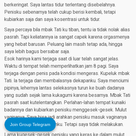
berkeringat. Saya lantas tidur terlentang disebelahnya.
Penisku sebenarnya telah cukup berisi kembali, tetapi
kubiarkan saja dan saya kosentrasi untuk tidur.
Saya percaya bila mbak Tati ku tiban, tentu ia tidak nolak alias
pasrah. Tapi keliatannya ia sangat capek karena orgasmenya
yang hebat barusan. Peluang lain masih tetap ada, hingga
saya lebih bagus bersabar saja.
Esok harinya kami terjaga saat di luar telah sangat jelas.
Waktu di tempat telah memperlihatkan jam 8 pagi. Saya
terjaga dengan penis pada kondisi mengeras. Kupeluk mbak
Tati. Ia terjaga dan membalasnya dekapanku. Saya menciumi
pipinya, lehernya lantas selekasnya turun ke buah dadanya
yang sudah sejak lama kukagumi karena besarnya. Mbak Tati
pasrah saat kutelentangkan. Perlahan-lahan tempat kunaiki
badannya dan kubiarkan penisku menggesek-gesek. Mulut
vaginanya. Saya bisa jadi arahkan penisku masuk vaginanya
dengan bimbingan tanganku. Tetapi saya tidak melakukan.
Join Group Telegram
Lama kugesek-gesek penisku yang keras ke dalam mulut