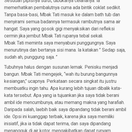
Sesudah pipisnya surut, dibukanya celananya. Ia
memerhatikan pembalutnya cuma ada bintik coklat sedikit.
Tanpa basa-basi, Mbak Tati masuk ke dalam bath tub dan
menyirami semua badannya termasuk rambutnya sama air
hangat. Saya yang gosok gigi menyaksikan dari refleksi
cermin jika jembut Mbak Tati rupanya tebal sekali.
Mbak Tati meminta saya menyabuni punggungnya. Saya
menurutinya dan bertanya sisi mana. Ia katakan ” Sedap saja,
sudah ah, punggung saja. ”
Tubuhnya halus dengan susunan lemak. Penisku menjadi
bangun. Mbak Tati mengejek, “wah itu burung bangunnya
kesiangan,” ucapnya. Perkataan secara singkat itu justru
membuatku ingin tahu. Apa kurang lebih tujuan dibalik kata-
kata tersebut. Apa yang ia tujuankan jika saya tidak berani
ambil ide mencumbunya, atau memang makna yang harafiah.
Daripada salah, laebih baik saya dipandang tidak berani ambil
ide. Opsi ini kuanggap terbaik, karena jika saya memiliki
inisiatif, jika ia tidak dapat terima, dan saya dipandang
menangguk di air kotor, mengakibatkan dapat runyam.