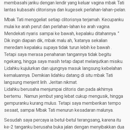
membasahi jariku dengan lendir yang keluar vagina mbak Tati
lantas kubasahi clitorisnya dan kugesek perlahan-lahan-pelan.
Mbak Tati menggeliat setiap clitorisnya terjamah. Kecupanku
mulai ke arah perut dan perlahan-lahan ke arah vagina.
Mendekati nyaris sampai ke bawah, kepalaku ditahannya. ”
Dik ingin diapain dik, mbak malu ah, ‘katanya sekalian
meredam kepalaku supaya tidak turun lebih ke bawah .
Tetapi saya merasa penahanan tangannya tidak begitu
ngekang, hingga saya masih tetap dapat melanjutkan misiku.
Lidahku kujulurkan dan ujungnya masuk langsung kebelahan
kemaluannya. Demikian lidahku datang di situ mbak Tati
langsung menjerit lirih. Jeritan nikmat.
Lidahku berusaha menjumpai clitoris dan pada akhirnya
bertemu . Namun jembut yang lebat cukup mengusik, hingga
gempuranku kurang mulus. Tetapi saya memberikan tempo
sesaat, sampai Mbak Tati menurun kesadaran malunya.
Sesudah saya percaya ia betul-betul terangsang, karena itu
ke-2 tanganku berusaha buka jalan dengan menyibakkan dua