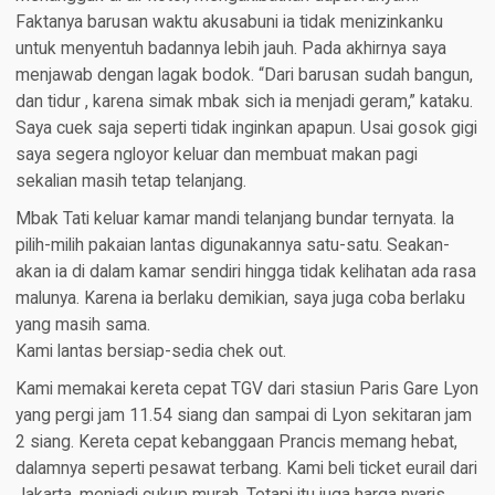
Faktanya barusan waktu akusabuni ia tidak menizinkanku
untuk menyentuh badannya lebih jauh. Pada akhirnya saya
menjawab dengan lagak bodok. “Dari barusan sudah bangun,
dan tidur , karena simak mbak sich ia menjadi geram,” kataku.
Saya cuek saja seperti tidak inginkan apapun. Usai gosok gigi
saya segera ngloyor keluar dan membuat makan pagi
sekalian masih tetap telanjang.
Mbak Tati keluar kamar mandi telanjang bundar ternyata. Ia
pilih-milih pakaian lantas digunakannya satu-satu. Seakan-
akan ia di dalam kamar sendiri hingga tidak kelihatan ada rasa
malunya. Karena ia berlaku demikian, saya juga coba berlaku
yang masih sama.
Kami lantas bersiap-sedia chek out.
Kami memakai kereta cepat TGV dari stasiun Paris Gare Lyon
yang pergi jam 11.54 siang dan sampai di Lyon sekitaran jam
2 siang. Kereta cepat kebanggaan Prancis memang hebat,
dalamnya seperti pesawat terbang. Kami beli ticket eurail dari
Jakarta, menjadi cukup murah. Tetapi itu juga harga nyaris