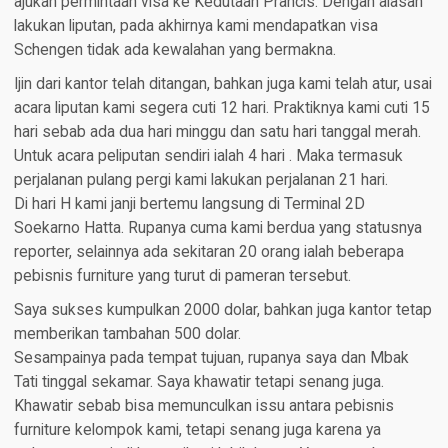
ajukan permintaan visa ke Kedutaan Prancis. Dengan alasan
lakukan liputan, pada akhirnya kami mendapatkan visa
Schengen tidak ada kewalahan yang bermakna.
Ijin dari kantor telah ditangan, bahkan juga kami telah atur, usai
acara liputan kami segera cuti 12 hari. Praktiknya kami cuti 15
hari sebab ada dua hari minggu dan satu hari tanggal merah.
Untuk acara peliputan sendiri ialah 4 hari . Maka termasuk
perjalanan pulang pergi kami lakukan perjalanan 21 hari.
Di hari H kami janji bertemu langsung di Terminal 2D
Soekarno Hatta. Rupanya cuma kami berdua yang statusnya
reporter, selainnya ada sekitaran 20 orang ialah beberapa
pebisnis furniture yang turut di pameran tersebut.
Saya sukses kumpulkan 2000 dolar, bahkan juga kantor tetap
memberikan tambahan 500 dolar.
Sesampainya pada tempat tujuan, rupanya saya dan Mbak
Tati tinggal sekamar. Saya khawatir tetapi senang juga.
Khawatir sebab bisa memunculkan issu antara pebisnis
furniture kelompok kami, tetapi senang juga karena ya