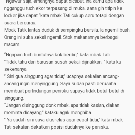
“Ngawur saja, emangnya dapat dicabut, lha kamu apa tidak
ngganggu tuch ekor terpasang di muka, sana gih titipin ke
locker jika dapat “kata mbak Tati cukup seru tetapi dengan
suara bergurau.
Mbak Tatik lantas duduk di sampingku bersila. Ia ngemil buah.
Orang ini suka sekali ngemil. Stok makanannya berbagai
macam.
“Ngapain tuch buntutnya kok berdiri,” kata mbak Tati.
“Tidak tahu dari barusan susah sekali dijinakkan, ” kata ku
sekenanya.
” Sini gua singgung agar tidur,” ucapnya sekalian ancang-
ancang ingin menyinggung. Saya sudah pasti berusaha
membuat perlindungan penisku supaya tidak betul-betul di
singgung.
“Jangan disinggung donk mbak, apa tidak kasian, diakan
meminta disayang,” kataku agak menghiba.
” Ya sudah sini saya elus-elus agar cepat tidur,” kata mbak
Tati sekalian dekatkan posisi duduknya ke penisku.