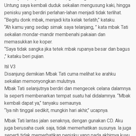
Untung saya kembali duduk sekalian mengusung kaki, hingga
penisku yang berdiri perlahan-lahan menjadi tidak terlihat.
“Begitu donk mbak, menjadi kita kelak terlatih,” kataku.
“Ah kamu yang sedap simak saya telanjang, ” kata mbak Tati
sekalian mondar-mandir membenahi pakaian dan
memasukkan ke koper.
“Saya tidak sangka jika tetek mbak rupanya besar dan bagus
,” kataku beri pujian.
Itil V3
Disanjung demikian Mbak Tati cuma melihat ke arahku
sekalian memonyongkan mulutnya.
Mbak Tati selanjutnya berdiri dan mengecek celana dalamnya.
Ia seperti membenarkan tempat suatu hal didalamnya. “Mbak
kembali dapat ya,” tanyaku semaunya.
“Iya nih tinggal sedikit, mungkin hari akhir,” ucapnya.
Mbak Tati lantas jalan senaknya, dengan gunakan CD. Aku
juga berusaha cuek saja, tidak memerhatikan susunya. Ia juga
seperti tidak memerhatikan penisku yang pada akhirnya kuyu