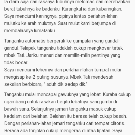
Ia diam saja dan rasanya tubuhnya melemas dan merebahkan
berat tubuhnya ke badanku. Kurangkul ia dan kubaringkan.
Saya menciumi keningnya, pipinya lantas perlahan-lahan
mulutku ke arah mulutnya. Saat mulut kami berjumpa di
membalasnya lumatanku.
Tanganku automatis bergerak ke gumpalan yang gundal-
gandul. Telapak tanganku tidaklah cukup mengkover tetek
mbak Tati. Jariku menari dan memilin-milin pentilnya yang
tidak besar.
Saya menciumi lehernya dan perlahan-lahan tempat mulai
mengisap ke-2 puting susunya. Mbak Tati mendesah
sekalian berbicara, ” aduh dik sedap dik.”
Tanganku mulai mencapai gawuknya yang lebat. Kuraba cukup
ngambang untuk rasakan begitu lebatnya sang jembi di
bawah sana. Selanjutnya jemari tengahku masuk cukup
kedalam cari belahan. Belahan itu berasa telah cukup basah.
Dengan perlahan-lahan jemari tengahku cari tempat clitoris.
Berasa ada tonjolan cukup mengeras di atas lipatan. Saya