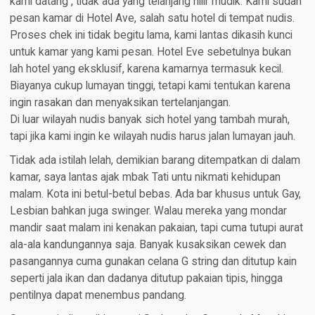
kami datang , tidak ada yang telanjang hilir mudik. Kami sudah
pesan kamar di Hotel Ave, salah satu hotel di tempat nudis.
Proses chek ini tidak begitu lama, kami lantas dikasih kunci
untuk kamar yang kami pesan. Hotel Eve sebetulnya bukan
lah hotel yang eksklusif, karena kamarnya termasuk kecil.
Biayanya cukup lumayan tinggi, tetapi kami tentukan karena
ingin rasakan dan menyaksikan tertelanjangan.
Di luar wilayah nudis banyak sich hotel yang tambah murah,
tapi jika kami ingin ke wilayah nudis harus jalan lumayan jauh.
Tidak ada istilah lelah, demikian barang ditempatkan di dalam
kamar, saya lantas ajak mbak Tati untu nikmati kehidupan
malam. Kota ini betul-betul bebas. Ada bar khusus untuk Gay,
Lesbian bahkan juga swinger. Walau mereka yang mondar
mandir saat malam ini kenakan pakaian, tapi cuma tutupi aurat
ala-ala kandungannya saja. Banyak kusaksikan cewek dan
pasangannya cuma gunakan celana G string dan ditutup kain
seperti jala ikan dan dadanya ditutup pakaian tipis, hingga
pentilnya dapat menembus pandang.