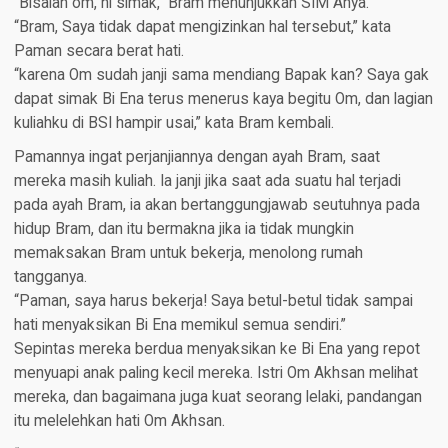
“Bisalah om, ni simak,” Bram menunjukkan SIM Anya.
“Bram, Saya tidak dapat mengizinkan hal tersebut,” kata
Paman secara berat hati.
“karena Om sudah janji sama mendiang Bapak kan? Saya gak
dapat simak Bi Ena terus menerus kaya begitu Om, dan lagian
kuliahku di BSI hampir usai,” kata Bram kembali.
Pamannya ingat perjanjiannya dengan ayah Bram, saat
mereka masih kuliah. Ia janji jika saat ada suatu hal terjadi
pada ayah Bram, ia akan bertanggungjawab seutuhnya pada
hidup Bram, dan itu bermakna jika ia tidak mungkin
memaksakan Bram untuk bekerja, menolong rumah
tangganya.
“Paman, saya harus bekerja! Saya betul-betul tidak sampai
hati menyaksikan Bi Ena memikul semua sendiri.”
Sepintas mereka berdua menyaksikan ke Bi Ena yang repot
menyuapi anak paling kecil mereka. Istri Om Akhsan melihat
mereka, dan bagaimana juga kuat seorang lelaki, pandangan
itu melelehkan hati Om Akhsan.