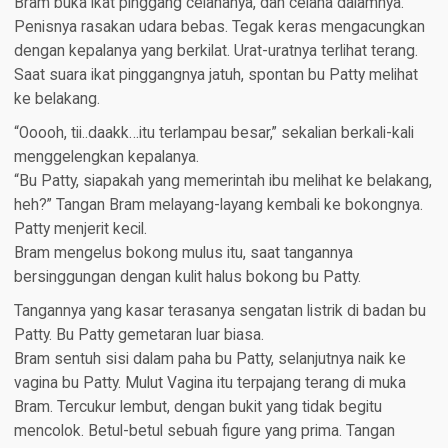
Bram buka ikat pinggang celananya, dan celana dalamnya.
Penisnya rasakan udara bebas. Tegak keras mengacungkan
dengan kepalanya yang berkilat. Urat-uratnya terlihat terang.
Saat suara ikat pinggangnya jatuh, spontan bu Patty melihat
ke belakang.
“Ooooh, tii..daakk…itu terlampau besar,” sekalian berkali-kali
menggelengkan kepalanya.
“Bu Patty, siapakah yang memerintah ibu melihat ke belakang,
heh?” Tangan Bram melayang-layang kembali ke bokongnya.
Patty menjerit kecil.
Bram mengelus bokong mulus itu, saat tangannya
bersinggungan dengan kulit halus bokong bu Patty.
Tangannya yang kasar terasanya sengatan listrik di badan bu
Patty. Bu Patty gemetaran luar biasa.
Bram sentuh sisi dalam paha bu Patty, selanjutnya naik ke
vagina bu Patty. Mulut Vagina itu terpajang terang di muka
Bram. Tercukur lembut, dengan bukit yang tidak begitu
mencolok. Betul-betul sebuah figure yang prima. Tangan