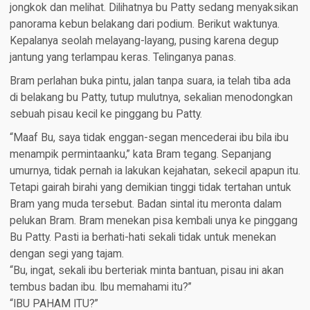
jongkok dan melihat. Dilihatnya bu Patty sedang menyaksikan
panorama kebun belakang dari podium. Berikut waktunya.
Kepalanya seolah melayang-layang, pusing karena degup
jantung yang terlampau keras. Telinganya panas.
Bram perlahan buka pintu, jalan tanpa suara, ia telah tiba ada
di belakang bu Patty, tutup mulutnya, sekalian menodongkan
sebuah pisau kecil ke pinggang bu Patty.
“Maaf Bu, saya tidak enggan-segan mencederai ibu bila ibu
menampik permintaanku,” kata Bram tegang. Sepanjang
umurnya, tidak pernah ia lakukan kejahatan, sekecil apapun itu.
Tetapi gairah birahi yang demikian tinggi tidak tertahan untuk
Bram yang muda tersebut. Badan sintal itu meronta dalam
pelukan Bram. Bram menekan pisa kembali unya ke pinggang
Bu Patty. Pasti ia berhati-hati sekali tidak untuk menekan
dengan segi yang tajam.
“Bu, ingat, sekali ibu berteriak minta bantuan, pisau ini akan
tembus badan ibu. Ibu memahami itu?”
“IBU PAHAM ITU?”