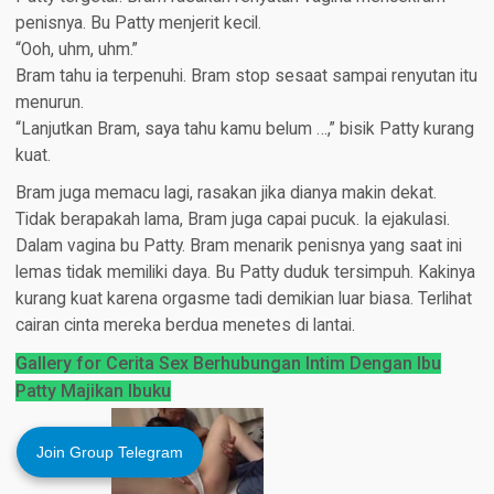
penisnya. Bu Patty menjerit kecil.
“Ooh, uhm, uhm.”
Bram tahu ia terpenuhi. Bram stop sesaat sampai renyutan itu
menurun.
“Lanjutkan Bram, saya tahu kamu belum …,” bisik Patty kurang
kuat.
Bram juga memacu lagi, rasakan jika dianya makin dekat.
Tidak berapakah lama, Bram juga capai pucuk. Ia ejakulasi.
Dalam vagina bu Patty. Bram menarik penisnya yang saat ini
lemas tidak memiliki daya. Bu Patty duduk tersimpuh. Kakinya
kurang kuat karena orgasme tadi demikian luar biasa. Terlihat
cairan cinta mereka berdua menetes di lantai.
Gallery for Cerita Sex Berhubungan Intim Dengan Ibu
Patty Majikan Ibuku
Join Group Telegram