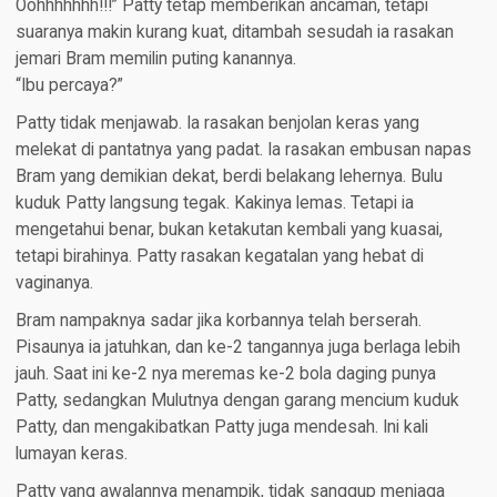
Oohhhhhhh!!!” Patty tetap memberikan ancaman, tetapi
suaranya makin kurang kuat, ditambah sesudah ia rasakan
jemari Bram memilin puting kanannya.
“Ibu percaya?”
Patty tidak menjawab. Ia rasakan benjolan keras yang
melekat di pantatnya yang padat. Ia rasakan embusan napas
Bram yang demikian dekat, berdi belakang lehernya. Bulu
kuduk Patty langsung tegak. Kakinya lemas. Tetapi ia
mengetahui benar, bukan ketakutan kembali yang kuasai,
tetapi birahinya. Patty rasakan kegatalan yang hebat di
vaginanya.
Bram nampaknya sadar jika korbannya telah berserah.
Pisaunya ia jatuhkan, dan ke-2 tangannya juga berlaga lebih
jauh. Saat ini ke-2 nya meremas ke-2 bola daging punya
Patty, sedangkan Mulutnya dengan garang mencium kuduk
Patty, dan mengakibatkan Patty juga mendesah. Ini kali
lumayan keras.
Patty yang awalannya menampik, tidak sanggup menjaga