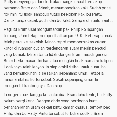
Patty menyengaja duduk di atas bangku, saat bercakap
bersama Bram dan Minah, menumpangkan kaki. Sudah pasti
rok mini itu tidak sanggup tutupi keelokan kaki bu Patty.
Cantik, tanpa cacat, putih, dan berkilat. Sampai di suatu saat …
Pagi itu Bram usai mengantarkan pak Philip ke lapangan
terbang. Jam tetap memperlihatkan jam 9.00. Beberapa anak
telah pergi ke sekolah. Minah repot membersihkan cucian
kotor di ruangan cucian, terdengaran suara mesin pencuci
yang berisik. Minah tentu tidak dengar Bram masuk garasi.
Bram berkemauan. Ini hari atau mungkin tidak sama sekalipun.
Logikanya telah lenyap. Ia siap ambil risiko untuk suatu hal
yang kemungkinan ia sesalkan sepanjang umur. Tetapi ia
harus ambil risiko tersebut. Sekali sepanjang umur. Ia
mengambil kantongnya. Dan siap.
Ia segera naik tangga ke lantai dua. Bram tahu tentu, bu Patty
belum pergi kerja. Dengan dada yang berdegap kuat,
perlahan-lahan Bram dekati pintu kamar khusus, tempat pak
Philip dan bu Patty. Pintu tersebut terbuka sedikit. Bram