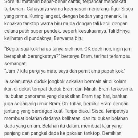
Sore itu matahari benar-benar cantik, terpancar mendekati
terbenam. Cahayanya warna keemasan menerangi figur Sisca
yang prima. Kuning langsat, dengan badan yang menarik. Ia
kenakan tanktop warna biru muda dengan tali kecil, dengan
celana putih super pendek, seperti kesukaannya. Tali BHnya
kelihatan di pundaknya. Berwarna biru.
“Begitu saja kok harus tanya sich non. OK dech non, ingin jam
berapakah berangkatnya?” bertanya Bram, terlihat terlampau
semangat.
“Jam 7 kita pergi ya mas. saya dah pamit ama papah kok.”
Ia selanjutnya duduk jongkok sekalian bermain air di kolam
ikan di dekat tempat duduk Bram dan Minah. Bram terkesima.
Itu bukan panorama yang disaksikan Bram tiap hari, bahkan
juga sepanjang umur Bram. Oh Tuhan, berpikir Bram dengan
jantung yang berdegap kuat. Tanpa diakui Sisca, tempatnya
membuat belahan dadanya kelihatan. dan itu bukan belahan
dada yang umum. Belahan itu dalam, membuat lajur yang
panjang dari pangkal dada ke pakaian tanktop. Demikian