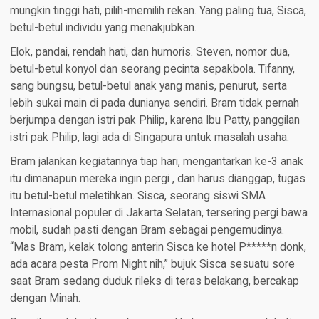
mungkin tinggi hati, pilih-memilih rekan. Yang paling tua, Sisca,
betul-betul individu yang menakjubkan.
Elok, pandai, rendah hati, dan humoris. Steven, nomor dua,
betul-betul konyol dan seorang pecinta sepakbola. Tifanny,
sang bungsu, betul-betul anak yang manis, penurut, serta
lebih sukai main di pada dunianya sendiri. Bram tidak pernah
berjumpa dengan istri pak Philip, karena Ibu Patty, panggilan
istri pak Philip, lagi ada di Singapura untuk masalah usaha.
Bram jalankan kegiatannya tiap hari, mengantarkan ke-3 anak
itu dimanapun mereka ingin pergi , dan harus dianggap, tugas
itu betul-betul meletihkan. Sisca, seorang siswi SMA
Internasional populer di Jakarta Selatan, tersering pergi bawa
mobil, sudah pasti dengan Bram sebagai pengemudinya.
“Mas Bram, kelak tolong anterin Sisca ke hotel P*****n donk,
ada acara pesta Prom Night nih,” bujuk Sisca sesuatu sore
saat Bram sedang duduk rileks di teras belakang, bercakap
dengan Minah.