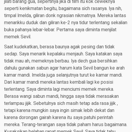
jilati barang gua, sepertinya jika di film itu kok ceweknya
seperti kenikmatan begitu, bagaimana sich rasanya. Iya nih,
timpal Imelda, giliran donk ngrasian nikmatnya. Mereka lantas
menarikku duduk dan giliran ke-2 nya tidur terlentang sekalian
buka pahanya lebar-lebar. Pertama saya diminta menjilat
memek Sevil.
Saat kudekatkan, berasa baunya agak pesing dan tidak
sedap. Saya menarik kepalaku menjauh. Saya katakan saya
tidak mau ah, memeknya berbau. Iya dech gua bersihkan
dahulu gunakan sabun agar harum kata Sevil bangun ke arah
kamar mandi. Imelda juga selanjutnya turut ke kamar mandi.
Dari kamar mandi mereka lantas kembali lagi ke posisi
terlentang. Saya diminta lagi menciumi memek mereka.
Berasa wangi sabun mandi, hingga saya tidak merasakan
terlampau jijik. Sebetulnya sich masih tetap ada rasa jijik ,
tetapi karena mungkin saya ingin simak lebih dekat dan
karena dorongan gairah karena itu saya patuhi perintah
mereka. Terang-terangan saya tidak paham harus bagaimana.
Kusaksikan belahan rapat memek Sevil. Saya tidak tahu