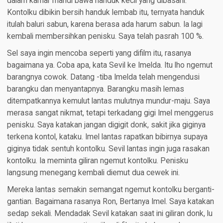
dalam kamar mandi bawa handuk kecil yang dibasahi.
Kontolku dibikin bersih handuk lembab itu, ternyata handuk
itulah baluri sabun, karena berasa ada harum sabun. Ia lagi
kembali membersihkan penisku. Saya telah pasrah 100 %.
Sel saya ingin mencoba seperti yang difilm itu, rasanya
bagaimana ya. Coba apa, kata Sevil ke Imelda. Itu lho ngemut
barangnya cowok. Datang -tiba Imelda telah mengendusi
barangku dan menyantapnya. Barangku masih lemas
ditempatkannya kemulut lantas mulutnya mundur-maju. Saya
merasa sangat nikmat, tetapi terkadang gigi Imel menggerus
penisku. Saya katakan jangan digigit donk, sakit jika giginya
terkena kontol, kataku. Imel lantas rapatkan bibirnya supaya
giginya tidak sentuh kontolku. Sevil lantas ingin juga rasakan
kontolku. Ia meminta giliran ngemut kontolku. Penisku
langsung menegang kembali diemut dua cewek ini.
Mereka lantas semakin semangat ngemut kontolku berganti-
gantian. Bagaimana rasanya Ron, Bertanya Imel. Saya katakan
sedap sekali. Mendadak Sevil katakan saat ini giliran donk, lu