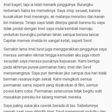
Imel kaget, tapi ia telat menarik pinggulnya. Burungku
terbenam habis ke memeknya. Saya stop sesaat, karena
kusaksikan Imel menangis, air matanya menetes dari kanan
kiri matanya. Tetapi saya telah diterpa gairah karena itu saya
tidak peduli dengan Imel saya mulai kembali memaju
undurkan burungku perlahan-lahan sampai berasa lancar.
Capitan memek imelda ini sangat ketat, sepeti Sevil .
Semakin lama Imel turut juga menggerakkan pinggulnya saya
merasa semakin nikmat hingga kemudian aku juga roboh
sesudah saya merasa pucuknya kepuasan. Kami bertiga
pada akhirnya punyai permainan baru. imel dan Sevil
menyenanginya. Saya pun demikian jika sampai dua hari tidak
bermain rasanya ingin sekali. Kami mengikuti semua
permainan sama seperti yang disaksikan di film, semua
posisi kami coba. Permainan seterusnya tidak begitu sulit
masukkan penisku ke lubang memek mereka.
Saya paling sukai jika cewek berada di tas. Sebelumnya
pernah saat saya ditindih Imel, Sevil menempati mulutku dan