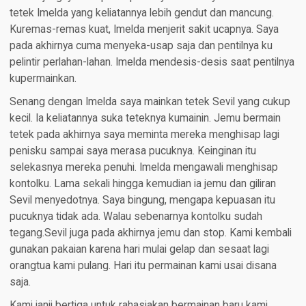
tetek Imelda yang keliatannya lebih gendut dan mancung.
Kuremas-remas kuat, Imelda menjerit sakit ucapnya. Saya
pada akhirnya cuma menyeka-usap saja dan pentilnya ku
pelintir perlahan-lahan. Imelda mendesis-desis saat pentilnya
kupermainkan.
Senang dengan Imelda saya mainkan tetek Sevil yang cukup
kecil. Ia keliatannya suka teteknya kumainin. Jemu bermain
tetek pada akhirnya saya meminta mereka menghisap lagi
penisku sampai saya merasa pucuknya. Keinginan itu
selekasnya mereka penuhi. Imelda mengawali menghisap
kontolku. Lama sekali hingga kemudian ia jemu dan giliran
Sevil menyedotnya. Saya bingung, mengapa kepuasan itu
pucuknya tidak ada. Walau sebenarnya kontolku sudah
tegang.Sevil juga pada akhirnya jemu dan stop. Kami kembali
gunakan pakaian karena hari mulai gelap dan sesaat lagi
orangtua kami pulang. Hari itu permainan kami usai disana
saja.
Kami janji bertiga untuk rahasiakan bermainan baru kami.