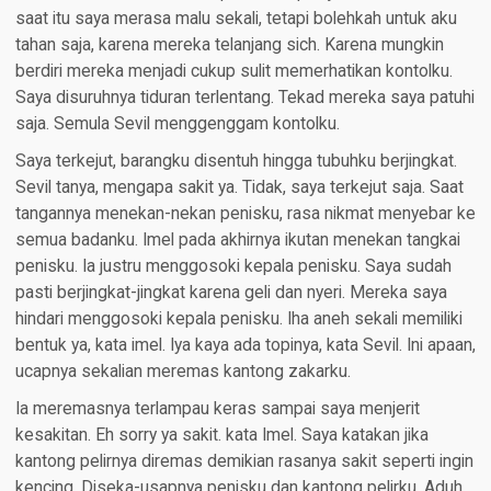
saat itu saya merasa malu sekali, tetapi bolehkah untuk aku
tahan saja, karena mereka telanjang sich. Karena mungkin
berdiri mereka menjadi cukup sulit memerhatikan kontolku.
Saya disuruhnya tiduran terlentang. Tekad mereka saya patuhi
saja. Semula Sevil menggenggam kontolku.
Saya terkejut, barangku disentuh hingga tubuhku berjingkat.
Sevil tanya, mengapa sakit ya. Tidak, saya terkejut saja. Saat
tangannya menekan-nekan penisku, rasa nikmat menyebar ke
semua badanku. Imel pada akhirnya ikutan menekan tangkai
penisku. Ia justru menggosoki kepala penisku. Saya sudah
pasti berjingkat-jingkat karena geli dan nyeri. Mereka saya
hindari menggosoki kepala penisku. Iha aneh sekali memiliki
bentuk ya, kata imel. Iya kaya ada topinya, kata Sevil. Ini apaan,
ucapnya sekalian meremas kantong zakarku.
Ia meremasnya terlampau keras sampai saya menjerit
kesakitan. Eh sorry ya sakit. kata Imel. Saya katakan jika
kantong pelirnya diremas demikian rasanya sakit seperti ingin
kencing. Diseka-usapnya penisku dan kantong pelirku. Aduh