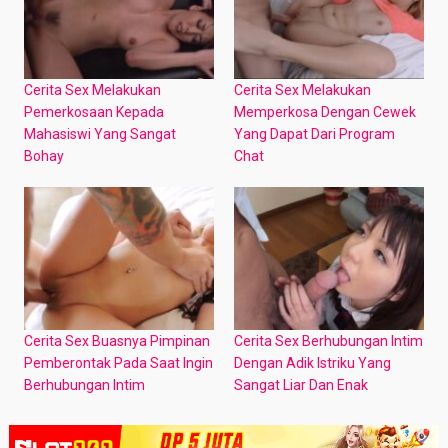
Cerita Sex Melakukan
Cerita Sex Melakukan
Pemerkosaan Kepada
Memperkosa Dengan Cewek
Mahasiswi Yang Sangat
Yang Dapat Dari Program
Bohay
Chat
Cerita Sex Buasnya Pimpinan
Cerita Sex Berhubungan Intim
Pemberontak Pada Saat Ingin
Dengan Adik Istriku Yang
Berhubungan Intim
Sangat Liar Dan Enak