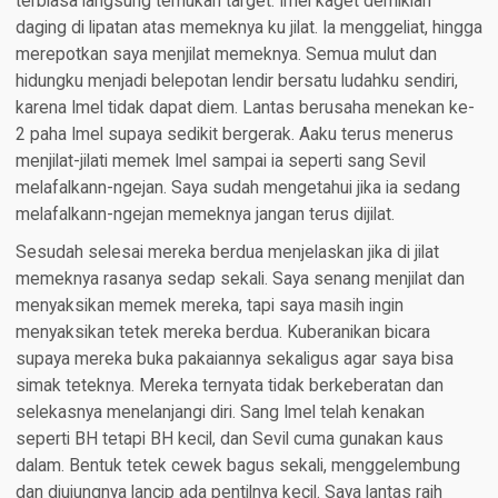
terbiasa langsung temukan target. Imel kaget demikian
daging di lipatan atas memeknya ku jilat. Ia menggeliat, hingga
merepotkan saya menjilat memeknya. Semua mulut dan
hidungku menjadi belepotan lendir bersatu ludahku sendiri,
karena Imel tidak dapat diem. Lantas berusaha menekan ke-
2 paha Imel supaya sedikit bergerak. Aaku terus menerus
menjilat-jilati memek Imel sampai ia seperti sang Sevil
melafalkann-ngejan. Saya sudah mengetahui jika ia sedang
melafalkann-ngejan memeknya jangan terus dijilat.
Sesudah selesai mereka berdua menjelaskan jika di jilat
memeknya rasanya sedap sekali. Saya senang menjilat dan
menyaksikan memek mereka, tapi saya masih ingin
menyaksikan tetek mereka berdua. Kuberanikan bicara
supaya mereka buka pakaiannya sekaligus agar saya bisa
simak teteknya. Mereka ternyata tidak berkeberatan dan
selekasnya menelanjangi diri. Sang Imel telah kenakan
seperti BH tetapi BH kecil, dan Sevil cuma gunakan kaus
dalam. Bentuk tetek cewek bagus sekali, menggelembung
dan diujungnya lancip ada pentilnya kecil. Saya lantas raih