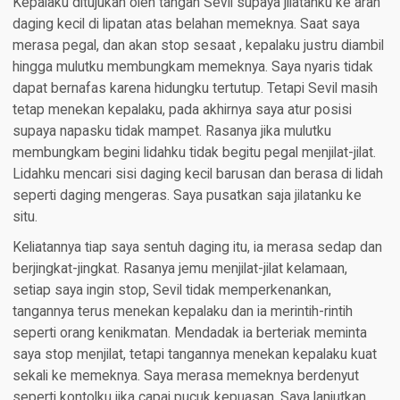
Kepalaku ditujukan oleh tangan Sevil supaya jilatanku ke arah
daging kecil di lipatan atas belahan memeknya. Saat saya
merasa pegal, dan akan stop sesaat , kepalaku justru diambil
hingga mulutku membungkam memeknya. Saya nyaris tidak
dapat bernafas karena hidungku tertutup. Tetapi Sevil masih
tetap menekan kepalaku, pada akhirnya saya atur posisi
supaya napasku tidak mampet. Rasanya jika mulutku
membungkam begini lidahku tidak begitu pegal menjilat-jilat.
Lidahku mencari sisi daging kecil barusan dan berasa di lidah
seperti daging mengeras. Saya pusatkan saja jilatanku ke
situ.
Keliatannya tiap saya sentuh daging itu, ia merasa sedap dan
berjingkat-jingkat. Rasanya jemu menjilat-jilat kelamaan,
setiap saya ingin stop, Sevil tidak memperkenankan,
tangannya terus menekan kepalaku dan ia merintih-rintih
seperti orang kenikmatan. Mendadak ia berteriak meminta
saya stop menjilat, tetapi tangannya menekan kepalaku kuat
sekali ke memeknya. Saya merasa memeknya berdenyut
seperti kontolku jika capai pucuk kepuasan. Saya lanjutkan