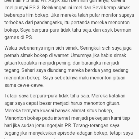
bermain PS atau WI. Asyik sich bermain gamenya, karena
Imel punyai PS 3. Belakangan ini Imel dan Sevil kerap simak
beberapa film bokep. Jika mereka telah putar monitor supaya
terbebas dari pandanganku, itu pertanda mereka menonton
bokep. Saya berpura-pura tidak tahu saja, dan asyik bermain
games di PS.
Walau sebenarnya ingin sich simak. Seringkali sich saya juga
pernah simak bokep di warnet. Umumnya jika habis simak
gituan kepalaku menjadi pening, dan barangku menjadi
tegang. Sehari saya diundang mereka berdua yang sedang
menonton bokep. Saya sebetulnya malu menonton gituan
sama cewe-cewe.
Tetapi saya berpura-pura tidak tahu saja. Mereka katakan
agar saya cepat besar menjadi harus menonton gituan.
Mereka ternyata kuasai banyak alamat situs bokep,
Menonton bokep pada internet menjadi pekerjaan kami tiap
hari jika sudah jemu ngerjain PR. Terang-terangan saya
tegang jika menyaksikan episode-adagan bokep, tetapi saya