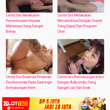
Cerita Sex Melakukan
Cerita Sex Melakukan
Pemerkosaan Kepada
Memperkosa Dengan Cewek
Mahasiswi Yang Sangat
Yang Dapat Dari Program
Bohay
Chat
Cerita Sex Buasnya Pimpinan
Cerita Sex Berhubungan Intim
Pemberontak Pada Saat Ingin
Dengan Adik Istriku Yang
Berhubungan Intim
Sangat Liar Dan Enak