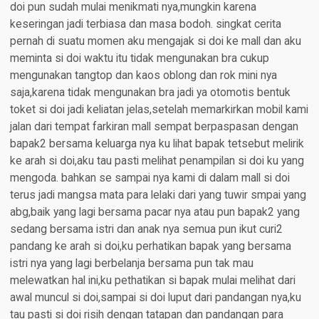
doi pun sudah mulai menikmati nya,mungkin karena
keseringan jadi terbiasa dan masa bodoh. singkat cerita
pernah di suatu momen aku mengajak si doi ke mall dan aku
meminta si doi waktu itu tidak mengunakan bra cukup
mengunakan tangtop dan kaos oblong dan rok mini nya
saja,karena tidak mengunakan bra jadi ya otomotis bentuk
toket si doi jadi keliatan jelas,setelah memarkirkan mobil kami
jalan dari tempat farkiran mall sempat berpaspasan dengan
bapak2 bersama keluarga nya ku lihat bapak tetsebut melirik
ke arah si doi,aku tau pasti melihat penampilan si doi ku yang
mengoda. bahkan se sampai nya kami di dalam mall si doi
terus jadi mangsa mata para lelaki dari yang tuwir smpai yang
abg,baik yang lagi bersama pacar nya atau pun bapak2 yang
sedang bersama istri dan anak nya semua pun ikut curi2
pandang ke arah si doi,ku perhatikan bapak yang bersama
istri nya yang lagi berbelanja bersama pun tak mau
melewatkan hal ini,ku pethatikan si bapak mulai melihat dari
awal muncul si doi,sampai si doi luput dari pandangan nya,ku
tau pasti si doi risih dengan tatapan dan pandangan para