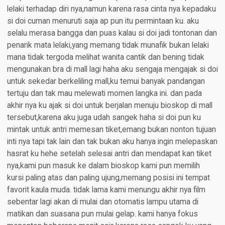
lelaki terhadap diri nya,namun karena rasa cinta nya kepadaku
si doi cuman menuruti saja ap pun itu permintaan ku. aku
selalu merasa bangga dan puas kalau si doi jadi tontonan dan
penarik mata lelaki,yang memang tidak munafik bukan lelaki
mana tidak tergoda melihat wanita cantik dan bening tidak
mengunakan bra di mall lagi haha aku sengaja mengajak si doi
untuk sekedar berkeliling mall,ku temui banyak pandangan
tertuju dan tak mau melewati momen langka ini. dan pada
akhir nya ku ajak si doi untuk berjalan menuju bioskop di mall
tersebut,karena aku juga udah sangek haha si doi pun ku
mintak untuk antri memesan tiket,emang bukan nonton tujuan
inti nya tapi tak lain dan tak bukan aku hanya ingin melepaskan
hasrat ku hehe setelah selesai antri dan mendapat kan tiket
nya,kami pun masuk ke dalam bioskop kami pun memilih
kursi paling atas dan paling ujung,memang posisi ini tempat
favorit kaula muda. tidak lama kami menungu akhir nya film
sebentar lagi akan di mulai dan otomatis lampu utama di
matikan dan suasana pun mulai gelap. kami hanya fokus