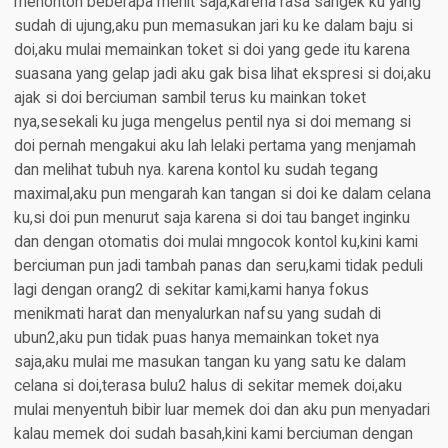
menonton beberapa menit saja,karena rasa sangek ku yang
sudah di ujung,aku pun memasukan jari ku ke dalam baju si
doi,aku mulai memainkan toket si doi yang gede itu karena
suasana yang gelap jadi aku gak bisa lihat ekspresi si doi,aku
ajak si doi berciuman sambil terus ku mainkan toket
nya,sesekali ku juga mengelus pentil nya si doi memang si
doi pernah mengakui aku lah lelaki pertama yang menjamah
dan melihat tubuh nya. karena kontol ku sudah tegang
maximal,aku pun mengarah kan tangan si doi ke dalam celana
ku,si doi pun menurut saja karena si doi tau banget inginku
dan dengan otomatis doi mulai mngocok kontol ku,kini kami
berciuman pun jadi tambah panas dan seru,kami tidak peduli
lagi dengan orang2 di sekitar kami,kami hanya fokus
menikmati harat dan menyalurkan nafsu yang sudah di
ubun2,aku pun tidak puas hanya memainkan toket nya
saja,aku mulai me masukan tangan ku yang satu ke dalam
celana si doi,terasa bulu2 halus di sekitar memek doi,aku
mulai menyentuh bibir luar memek doi dan aku pun menyadari
kalau memek doi sudah basah,kini kami berciuman dengan