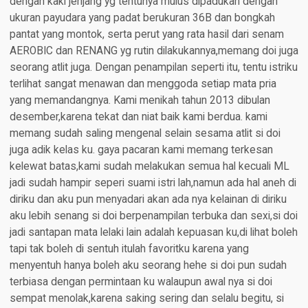
dengan kaki jenjang yg tentunya mulus dipadukan dengan
ukuran payudara yang padat berukuran 36B dan bongkah
pantat yang montok, serta perut yang rata hasil dari senam
AEROBIC dan RENANG yg rutin dilakukannya,memang doi juga
seorang atlit juga. Dengan penampilan seperti itu, tentu istriku
terlihat sangat menawan dan menggoda setiap mata pria
yang memandangnya. Kami menikah tahun 2013 dibulan
desember,karena tekat dan niat baik kami berdua. kami
memang sudah saling mengenal selain sesama atlit si doi
juga adik kelas ku. gaya pacaran kami memang terkesan
kelewat batas,kami sudah melakukan semua hal kecuali ML
jadi sudah hampir seperi suami istri lah,namun ada hal aneh di
diriku dan aku pun menyadari akan ada nya kelainan di diriku
aku lebih senang si doi berpenampilan terbuka dan sexi,si doi
jadi santapan mata lelaki lain adalah kepuasan ku,di lihat boleh
tapi tak boleh di sentuh itulah favoritku karena yang
menyentuh hanya boleh aku seorang hehe si doi pun sudah
terbiasa dengan permintaan ku walaupun awal nya si doi
sempat menolak,karena saking sering dan selalu begitu, si