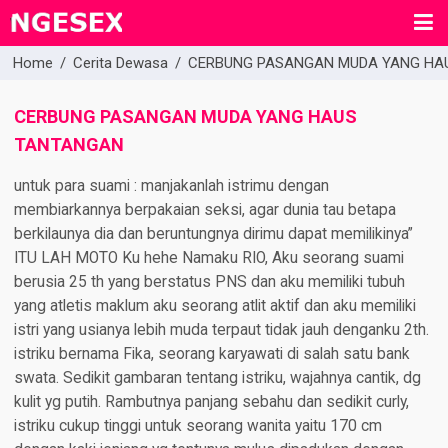
Home
/
Cerita Dewasa
/
CERBUNG PASANGAN MUDA YANG HA
CERBUNG PASANGAN MUDA YANG HAUS
TANTANGAN
untuk para suami : manjakanlah istrimu dengan
membiarkannya berpakaian seksi, agar dunia tau betapa
berkilaunya dia dan beruntungnya dirimu dapat memilikinya”
ITU LAH MOTO Ku hehe Namaku RIO, Aku seorang suami
berusia 25 th yang berstatus PNS dan aku memiliki tubuh
yang atletis maklum aku seorang atlit aktif dan aku memiliki
istri yang usianya lebih muda terpaut tidak jauh denganku 2th.
istriku bernama Fika, seorang karyawati di salah satu bank
swata. Sedikit gambaran tentang istriku, wajahnya cantik, dg
kulit yg putih. Rambutnya panjang sebahu dan sedikit curly,
istriku cukup tinggi untuk seorang wanita yaitu 170 cm