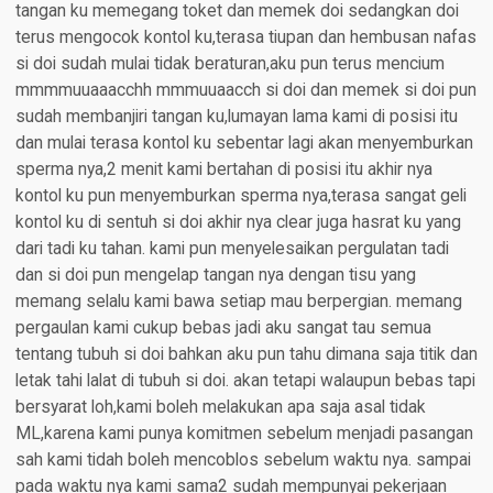
tangan ku memegang toket dan memek doi sedangkan doi
terus mengocok kontol ku,terasa tiupan dan hembusan nafas
si doi sudah mulai tidak beraturan,aku pun terus mencium
mmmmuuaaacchh mmmuuaacch si doi dan memek si doi pun
sudah membanjiri tangan ku,lumayan lama kami di posisi itu
dan mulai terasa kontol ku sebentar lagi akan menyemburkan
sperma nya,2 menit kami bertahan di posisi itu akhir nya
kontol ku pun menyemburkan sperma nya,terasa sangat geli
kontol ku di sentuh si doi akhir nya clear juga hasrat ku yang
dari tadi ku tahan. kami pun menyelesaikan pergulatan tadi
dan si doi pun mengelap tangan nya dengan tisu yang
memang selalu kami bawa setiap mau berpergian. memang
pergaulan kami cukup bebas jadi aku sangat tau semua
tentang tubuh si doi bahkan aku pun tahu dimana saja titik dan
letak tahi lalat di tubuh si doi. akan tetapi walaupun bebas tapi
bersyarat loh,kami boleh melakukan apa saja asal tidak
ML,karena kami punya komitmen sebelum menjadi pasangan
sah kami tidah boleh mencoblos sebelum waktu nya. sampai
pada waktu nya kami sama2 sudah mempunyai pekerjaan