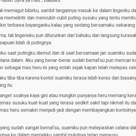
uasin Syifa ya mas”, balasku.
i memagut bibirku, sambil tangannya masuk ke dalam lingeriku 
a ia memelintir dan mencubit-cubit puting susuku yang tentu mem
kin terbawa bayanganku kalau yang sedang bersamaku sekarang i
a, tali lingerieku pun diturunkan dari bahuku dan langsung kurasa
 sapuan lidah di putingnya.
ku saat putingku diemut dan di saat bersamaan jari suamiku su
r celana dalam. Aku yang benar-benar sudah bernafsu pun mencari 
 sebagai mas heru ini yang entah sejak kapan telah melepas cel
aku tiba-tiba karena kontol suamiku terasa lebih keras dari biasan
g itu.
anget soalnya kaya gini atau mungkin punyanya heru memang keras
mas susuku kuat-kuat yang terasa sedikit sakit tapi nikmat itu 
 mas heru semakin menjadi-jadi dengan membayangkan kontolnya 
yang sudah sangat bernafsu, suamiku pun melepaskan celana da
rinya ke dalam memekku sambil mulutnya tetap menyusu.