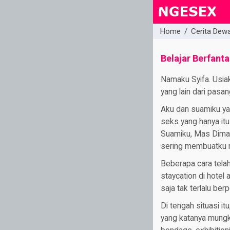
Home
/
Cerita Dew
close
Belajar Berfanta
Namaku Syifa. Usia
yang lain dari pasan
Aku dan suamiku ya
seks yang hanya itu
Suamiku, Mas Dimas 
sering membuatku 
Beberapa cara telah
staycation di hotel 
saja tak terlalu be
Di tengah situasi i
yang katanya mungki