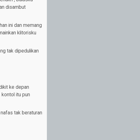
an disambut
uhan ini dan memang
ainkan klitorisku
ng tak dipedulikan
ikit ke depan
 kontol itu pun
nafas tak beraturan