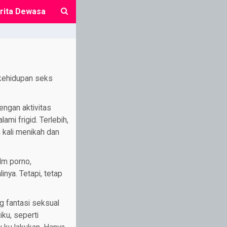
rita Dewasa
close
 kehidupan seks
engan aktivitas
mi frigid. Terlebih,
 kali menikah dan
lm porno,
inya. Tetapi, tetap
g fantasi seksual
iku, seperti