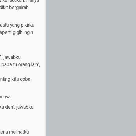
u ku lakukan. Hanya
ikit bergairah
uatu yang pikirku
eperti gigih ingin
”, jawabku
papa tu orang lain”,
nting kita coba
annya.
uka deh”, jawabku
rena melihatku