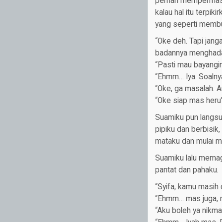
pernah mempermasal
kalau hal itu terpik
yang seperti membua
“Oke deh. Tapi jang
badannya menghada
“Pasti mau bayangin
“Ehmm… Iya. Soalny
“Oke, ga masalah. A
“Oke siap mas heru”
Suamiku pun langsu
pipiku dan berbisi
mataku dan mulai 
Suamiku lalu memag
pantat dan pahaku.
“Syifa, kamu masih c
“Ehmm… mas juga, m
“Aku boleh ya nikma