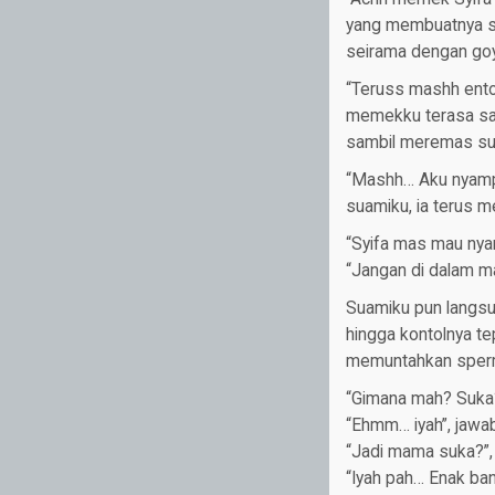
yang membuatnya s
seirama dengan goy
“Teruss mashh ento
memekku terasa sang
sambil meremas sus
“Mashh… Aku nyampe
suamiku, ia terus 
“Syifa mas mau ny
“Jangan di dalam ma
Suamiku pun langsu
hingga kontolnya tep
memuntahkan sperm
“Gimana mah? Suka?
“Ehmm… iyah”, jawa
“Jadi mama suka?”, 
“Iyah pah… Enak ban