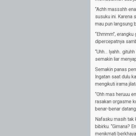
“Achh massshh enak
susuku ini. Karena
mau pun langsung b
“Ehmmm”, erangku gel
dipercepatnya samb
“Uhh… Iyahh.. gituh
semakin liar menyap
Semakin panas perm
Ingatan saat dulu 
mengikuti irama jil
“Ohh mas heruuu ena
rasakan orgasme ku
benar-benar datang
Nafasku masih tak 
bibirku. “Gimana? E
menikmati berkhaya