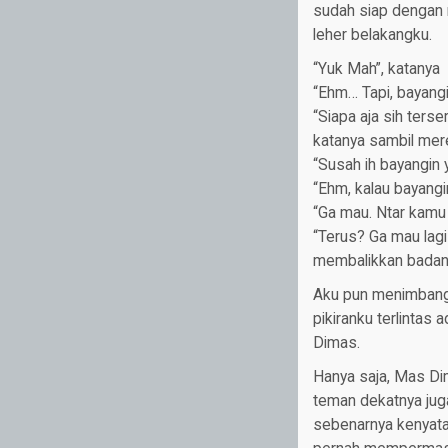
sudah siap dengan 
leher belakangku.
“Yuk Mah”, katanya
“Ehm… Tapi, bayangi
“Siapa aja sih ters
katanya sambil me
“Susah ih bayangin y
“Ehm, kalau bayang
“Ga mau. Ntar kamu
“Terus? Ga mau lagi
membalikkan badan
Aku pun menimbang
pikiranku terlintas
Dimas.
Hanya saja, Mas Di
teman dekatnya juga
sebenarnya kenyataa