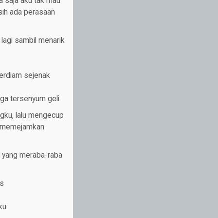
 saja aku tak mau
asih ada perasaan
lagi sambil menarik
terdiam sejenak
ga tersenyum geli.
ngku, lalu mengecup
un memejamkan
a yang meraba-raba
as
ku