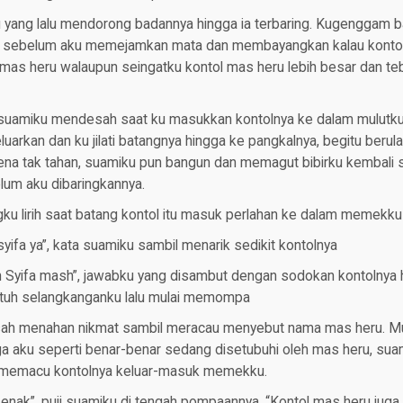
aku yang lalu mendorong badannya hingga ia terbaring. Kugenggam 
 sebelum aku memejamkan mata dan membayangkan kalau kontol 
mas heru walaupun seingatku kontol mas heru lebih besar dan teba
suamiku mendesah saat ku masukkan kontolnya ke dalam mulutku 
eluarkan dan ku jilati batangnya hingga ke pangkalnya, begitu berul
ena tak tahan, suamiku pun bangun dan memagut bibirku kembali
lum aku dibaringkannya.
ku lirih saat batang kontol itu masuk perlahan ke dalam memekku
syifa ya”, kata suamiku sambil menarik sedikit kontolnya
in Syifa mash”, jawabku yang disambut dengan sodokan kontolnya 
tuh selangkanganku lalu mulai memompa
h menahan nikmat sambil meracau menyebut nama mas heru. Mu
a aku seperti benar-benar sedang disetubuhi oleh mas heru, sua
 memacu kontolnya keluar-masuk memekku.
nak”, puji suamiku di tengah pompaannya. “Kontol mas heru juga 