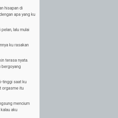
n hisapan di
 dengan apa yang ku
pelan, lalu mulai
annya ku rasakan
n terasa nyata.
u bergoyang
-tinggi saat ku
t orgasme itu
langsung mencium
 kalau aku