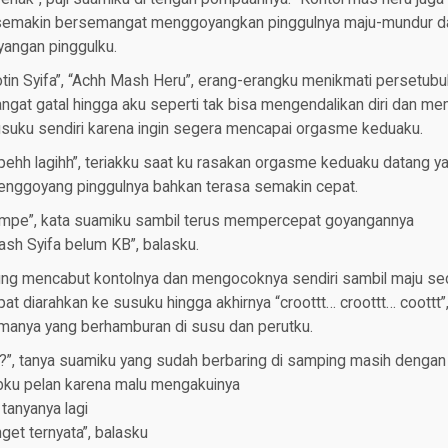
emakin bersemangat menggoyangkan pinggulnya maju-mundur d
angan pinggulku.
tin Syifa”, “Achh Mash Heru”, erang-erangku menikmati persetub
at gatal hingga aku seperti tak bisa mengendalikan diri dan mem
uku sendiri karena ingin segera mencapai orgasme keduaku.
hh lagihh”, teriakku saat ku rasakan orgasme keduaku datang ya
menggoyang pinggulnya bahkan terasa semakin cepat.
ampe”, kata suamiku sambil terus mempercepat goyangannya
sh Syifa belum KB”, balasku.
ng mencabut kontolnya dan mengocoknya sendiri sambil maju sed
at diarahkan ke susuku hingga akhirnya “croottt… croottt… coottt”,
anya yang berhamburan di susu dan perutku.
”, tanya suamiku yang sudah berbaring di samping masih dengan 
bku pelan karena malu mengakuinya
tanyanya lagi
get ternyata”, balasku