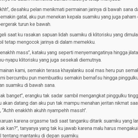
hh”, desahku pelan menikmati permainan jarinya di bawah sana da
 semakin gatal, aku pun menekan kepala suamiku yang juga paham
ergerak turun ke bawah.
i saat ku rasakan sapuan lidah suamiku di klitorisku yang dimulai 
il tetap mengocok jarinya di dalam memekku.
h enakhh mass”, kataku yang seperti menyemangatinya hingga jilat
u-nyapu klitorisku yang juga sesekali diemutnya.
ainan kami, semakin terasa khayalanku soal mas heru pun semaki
kami bercumbu pun membuatku semakin bernafsu hingga pinggulk
atan suamiku di bawah sana.
k banget”, erangku tak sadar sambil mengangkat pinggulku tinggi
 akan datang dan aku pun tak mampu menahan jeritan nikmat saa
, “Achh enakkhh akuhh nyampehh massh”.
karuan karena orgasme tadi saat tanganku ditarik suamiku yang 
nak kan?”, tanyanya yang tak ku jawab karena malu harus mengakui
l tentang mantanku di depan suamiku.