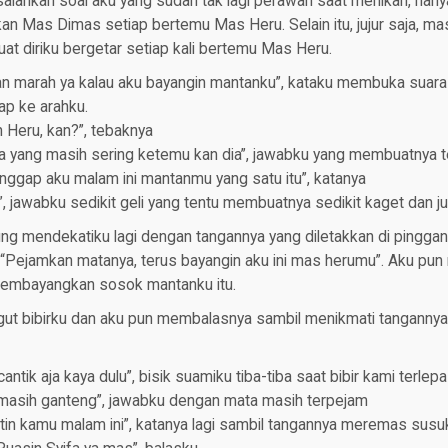
ahkan soal aku yang sudah tak lagi perawan saat menikah, hanya
irkan Mas Dimas setiap bertemu Mas Heru. Selain itu, jujur saja, m
t diriku bergetar setiap kali bertemu Mas Heru.
an marah ya kalau aku bayangin mantanku”, kataku membuka suara 
p ke arahku.
 Heru, kan?”, tebaknya
a yang masih sering ketemu kan dia”, jawabku yang membuatnya 
nggap aku malam ini mantanmu yang satu itu”, katanya
, jawabku sedikit geli yang tentu membuatnya sedikit kaget dan ju
ng mendekatiku lagi dengan tangannya yang diletakkan di pingga
k, “Pejamkan matanya, terus bayangin aku ini mas herumu”. Aku p
membayangkan sosok mantanku itu.
ut bibirku dan aku pun membalasnya sambil menikmati tanganny
antik aja kaya dulu”, bisik suamiku tiba-tiba saat bibir kami terlep
asih ganteng”, jawabku dengan mata masih terpejam
tin kamu malam ini”, katanya lagi sambil tangannya meremas susu