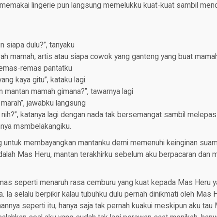
memakai lingerie pun langsung memelukku kuat-kuat sambil men
n siapa dulu?”, tanyaku
erah mamah, artis atau siapa cowok yang ganteng yang buat mamah 
remas-remas pantatku
ang kaya gitu”, kataku lagi.
in mantan mamah gimana?”, tawarnya lagi
 marah”, jawabku langsung
 nih?”, katanya lagi dengan nada tak bersemangat sambil melepas 
nya msmbelakangiku.
 untuk membayangkan mantanku demi memenuhi keinginan suami
 adalah Mas Heru, mantan terakhirku sebelum aku berpacaran dan 
mas seperti menaruh rasa cemburu yang kuat kepada Mas Heru yan
. Ia selalu berpikir kalau tubuhku dulu pernah dinikmati oleh Ma
nnya seperti itu, hanya saja tak pernah kuakui meskipun aku tau