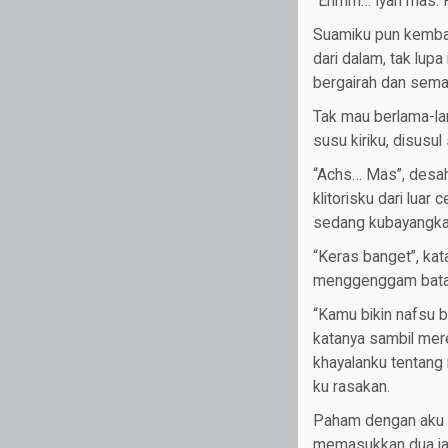
“Ehmm… Iyah mas. P
Suamiku pun kembal
dari dalam, tak lup
bergairah dan sema
Tak mau berlama-lam
susu kiriku, disusul
“Achs… Mas”, desah
klitorisku dari lua
sedang kubayangkan
“Keras banget”, kat
menggenggam batan
“Kamu bikin nafsu b
katanya sambil mere
khayalanku tentang
ku rasakan.
Paham dengan aku 
memasukkan dua ja