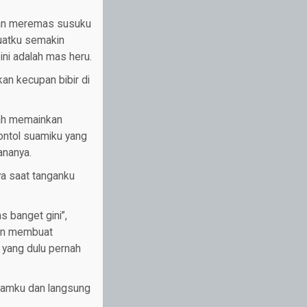
dan meremas susuku
buatku semakin
ni adalah mas heru.
kan kecupan bibir di
dah memainkan
kontol suamiku yang
ananya.
ya saat tanganku
 banget gini”,
dan membuat
yang dulu pernah
lamku dan langsung