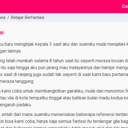
Ce
asa
/
Belajar Berfantasi
si
ku baru menginjak kepala 3 saat aku dan suamiku mulai menjalani
gan lainnya.
ng telah menikah selama 8 tahun saat itu seperti merasa bosan d
-itu saja hingga aku pun jarang mau melayaninya dan hampir mengala
saat di ranjang juga sudah tak seperti di saat kami baru pertama
merasa tanggung.
 kami coba untuk membangkitkan gairahku, mulai dari menonton fi
atau vila di kota tempatku tinggal atau bahkan bulan madu kedua kal
rpengaruh padaku.
tu, entah dari mana suamiku menemukan beberapa referensi tentan
n bisa kami coba, hanya saja semua fantasi itu terdengar gila bag