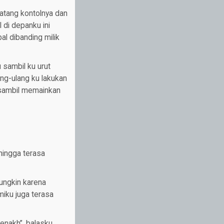
batang kontolnya dan
di depanku ini
l dibanding milik
sambil ku urut
ang-ulang ku lakukan
 sambil memainkan
hingga terasa
ngkin karena
miku juga terasa
enakh”, balasku