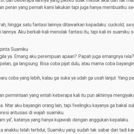
ist dan beberapa lainnya yang pikirku tidak masuk akal dan tak ma
ain peran yang pernah kami lakukan tapi juga hanya membuatku sed
h, hingga satu fantasi lainnya ditawarkan kepadaku: cuckold, ses
si lainnya. Aku berkali-kali menolak fantasi itu, tapi kali ini suamiku s
 pinta Suamiku
 gila ya. Emang aku perempuan apaan? Papah juga emangnya rela?
pelan, ga langsung. Bisa coba pijat dulu, atau mama coba bayangin 
ru coba yang lebih, kalau ga suka ya udah ga usah lanjut. Yang pe
an permintaan yang entah keberapa kali itu pun akhirnya mengiyak
a. Ntar aku bayangin orang lain, tapi feelingku kayanya ga bakal s
resi antusias di wajah suamiku.
lam ya”, katanya yang hanya kujawab dengan anggukan kepalaku.
ka anakku telah tertidur, Suamiku yang sudah tak sabar dari tadi ka