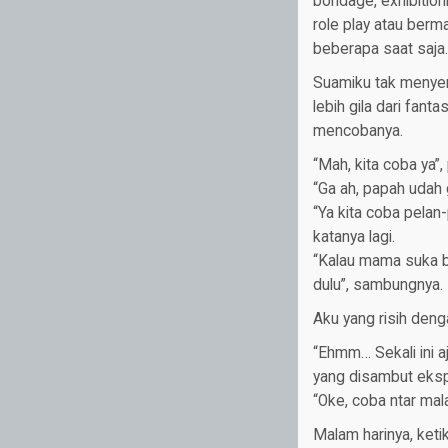
bondage, exhibition
role play atau berm
beberapa saat saja.
Suamiku tak menyera
lebih gila dari fanta
mencobanya.
“Mah, kita coba ya”,
“Ga ah, papah udah
“Ya kita coba pelan-
katanya lagi.
“Kalau mama suka ba
dulu”, sambungnya.
Aku yang risih deng
“Ehmm… Sekali ini aj
yang disambut eksp
“Oke, coba ntar ma
Malam harinya, keti