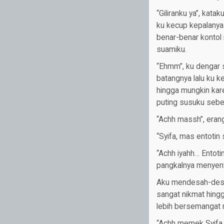
“Giliranku ya”, kat
ku kecup kepalanya
benar-benar kontol 
suamiku.
“Ehmm”, ku dengar 
batangnya lalu ku k
hingga mungkin kar
puting susuku sebe
“Achh massh”, erang
“Syifa, mas entotin 
“Achh iyahh… Entot
pangkalnya menyen
Aku mendesah-desa
sangat nikmat hingg
lebih bersemangat
“Achh memek Syifa e