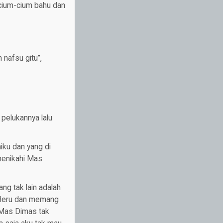
cium-cium bahu dan
nafsu gitu”,
pelukannya lalu
ku dan yang di
menikahi Mas
g tak lain adalah
s Heru dan memang
 Mas Dimas tak