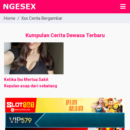
Home
/
Xxx Cerita Bergambar
Kumpulan Cerita Dewasa Terbaru
Ketika Ibu Mertua Sakit
Kepulan asap dari sebatang
rokok ketengan menemani
lamunanku siang itu. Deru
kendaraan lalu lalang di antara
alunan lagu dangdut dari ...