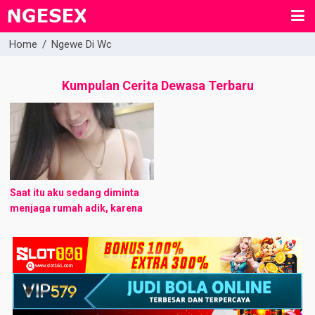
Home
/
Ngewe Di Wc
Kumpulan Cerita Dewasa Terbaru
Saat itu aku sedang diminta
menjaga rumah adik, karena
keluarganya akan pergi hingga
sore dan Tinah tinggal di
rumah, karena kondisi
perutnya yang kurang ...