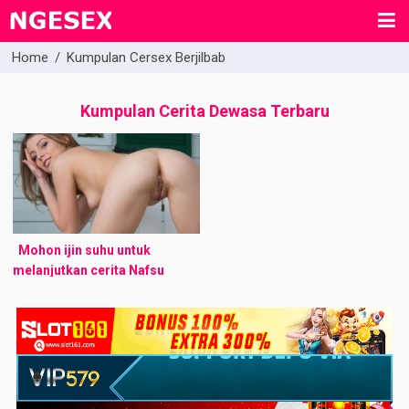
Home
/
Kumpulan Cersex Berjilbab
Kumpulan Cerita Dewasa Terbaru
Mohon ijin suhu untuk
melanjutkan cerita Nafsu
Terlarang Seorang Dokter
Berjilbab yang ditulis tahun
2015 oleh @fathimah. Dan
suhu juga ada keinginan
untuk ...