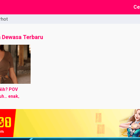
Ce
rhot
a Dewasa Terbaru
Nih? POV
 uh… enak,
gan berhenti,”
… ah… Dikit