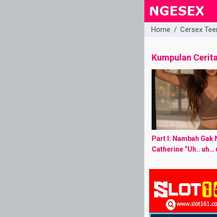
Home
/
Cersex Tee
close
Kumpulan Cerit
Part I: Nambah Gak 
Catherine “Uh.. uh…
Ben… Terusiiiin. Jan
Racau Lina… “Ah… ah
lagi Aku keluar, ...