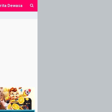
rita Dewasa
close