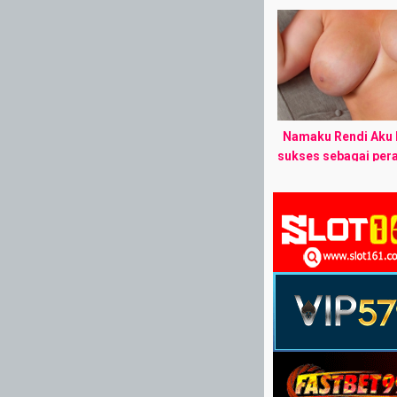
banyak pujian dari
saya yang menyebut
salah satu wanita te
ini. ...
Namaku Rendi Aku b
sukses sebagai pera
Jakarta, umurku 28 
punya pekerjaan da
stabil, cicilan mobil