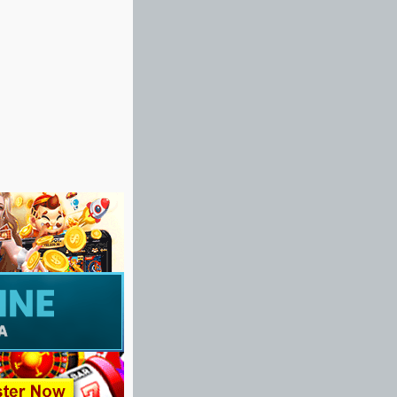
sudah berkeluarga,
g gadis nakal adik
ulan numpang ...