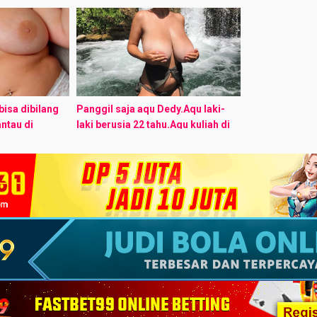
 penggemar
seksual dengan foto model di
temanku yang 
 saya sebagai
antara pemotretan. Ini cerita
sedang seoran
rcantik saat
selengkapnya! Sahabat saya
temanku kebet
adalah seorang ...
isa dibilang
Panggil saja aqu Dedy.Aqu laki-
ntau di
laki berusia 22 tahu.Aqu kuliah di
tahun, aku
Yogyakarta,dan aqu tinggal
n income yang
bersama Auntyku.Auntyku
ku sudah ...
bernama Aunty Virny.Usianya
sekitar 32 thn,tingginya sekitar
165cm,dan dadanya ...