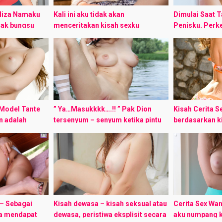
liza Namaku
Kali ini aku tidak akan
Dimulai Saat 
nak bungsu
menceritakan kisah sexku
Penisku. Perk
aku, ayahku
melainkan aku mempunyai cerita
Aris, umurku sa
maku Elizabeth
yang mana terjadi pada teman satu
kuliah disuatu
luarga
kelasku panggil saja Farah dia
dikotaku. Aku 
gadis ...
penampilan yan
Model Tante
” Ya…Masukkkk….!! ” Pak Dion
Kisah Cerita Se
n adalah
tersenyum – senyum ketika pintu
berdasarkan ki
maku, tetapi
kantornya diketuk pada siang hari
teman kita. Sa
satu
dimana para murid sudah
sebut saja dia
k jauh dari
berhamburan pulang,
samaran) dari B
senyumannya tambah lebar ...
 – Sebagai
Kisah dewasa – kisah seksual atau
Cerita Sex Wan
ya mendapat
dewasa, peristiwa eksplisit secara
aku numpang k