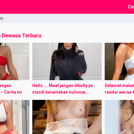
Ce
te
a Dewasa Terbaru
dengan
Hallo …. Maaf jangan dibully ya
Selamat malam
– Cerita ini
masih berantakan nulisnya…
reader warga 
ingin menemui
Mohon dukungannya cerita ini
berbagi kisah 
an
mengandung 60% real dan 40 fiksi
nubie “Based o
antik dan
Gw Rian saja… punya ...
beberapa adega