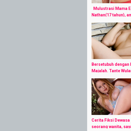
Mulustrasi Mama E
Nathan(17 tahun), a
dari 2 bersaudara. 
Daniel (42), dan ma
(38) kami adalah ke
keturunan ...
Bersetubuh dengan 
Majalah. Tante Wula
teman dekat dari Ma
dia tinggal di salah 
perumahan yang tida
rumahku, ...
Cerita Fiksi Dewasa
seorang wanita, sa