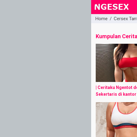
Home
/
Cersex Tan
close
Kumpulan Cerit
| Ceritaku Ngentot 
Sekertaris di kantor 
bermula ketika aku 
klien ditemani deng
sekertarisku yang c
seksi. bagaimana ...