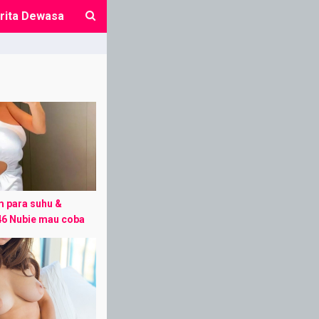
rita Dewasa
close
 para suhu &
46 Nubie mau coba
perjalanan hidup
n true story” –
n dan ...