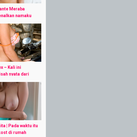
Tante Meraba
enalkan namaku
at ini 23 tahun, aku
 universitas terkenal
sendiri memilki
g ...
x – Kali ini
sah nyata dari
ya punya teman,
 Oka (nama
ali. Kami ...
ita | Pada waktu itu
ost di rumah