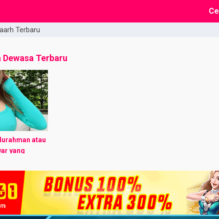
Ce
aarh Terbaru
a Dewasa Terbaru
urahman atau
war yang
ahun.
h seorang
 bekerja