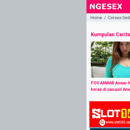
Home
/
Cersex Sed
close
Kumpulan Cerit
POV ANWAR Anwar N
kerap di panggil An
berusia saat ini 28 t
Pekerjaan ku adala
kepala gudang yang
dalam ...