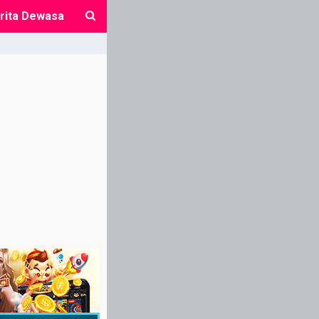
rita Dewasa
close