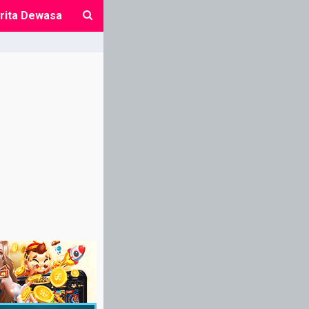
rita Dewasa
close