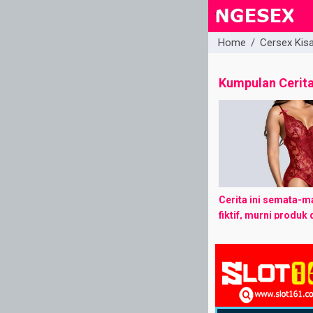
Home
/
Cersex Kis
close
Kumpulan Cerit
Cerita ini semata-ma
fiktif, murni produk 
author. Jika ada k
tokoh, tempat kejad
cerita, itu adalah k
dan ...