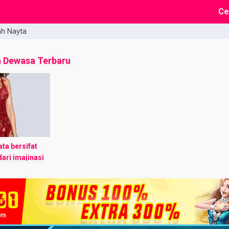
Ce
ah Nayta
a Dewasa Terbaru
ta bersifat
dari imajinasi
esamaan nama
ian ataupun
ebetulan semata