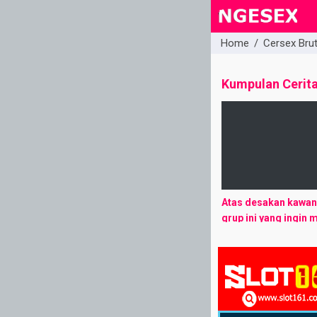
Home
/
Cersex Bru
close
Kumpulan Cerit
Atas desakan kawan
grup ini yang ingin
lebih detail tentang
dengan para binor, 
mbak Fika (Ummaha
saya ...