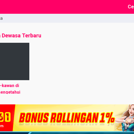
Ce
ta
a Dewasa Terbaru
-kawan di
 mengetahui
 hubungan saya
khususnya
t) maka akan