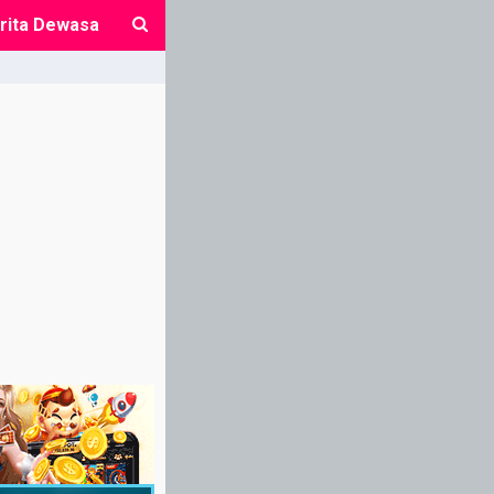
rita Dewasa
close