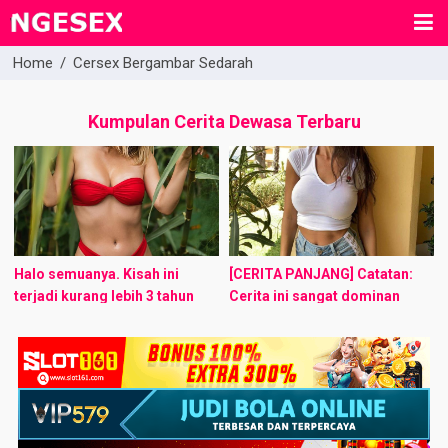
Home
/
Cersex Bergambar Sedarah
Kumpulan Cerita Dewasa Terbaru
Halo semuanya. Kisah ini
[CERITA PANJANG] Catatan:
terjadi kurang lebih 3 tahun
Cerita ini sangat dominan
lalu. Perkenalkan namaku Aji
drama asmara, adegan
Saka umur 17th dan masih
perngentotan (haha) hanya
duduk di kelas 2 SMA, bb ...
sedikit. Mohon suhu sekalian
untuk menurunkan ekspektasi
membaca cerita perngentotan
yang ...