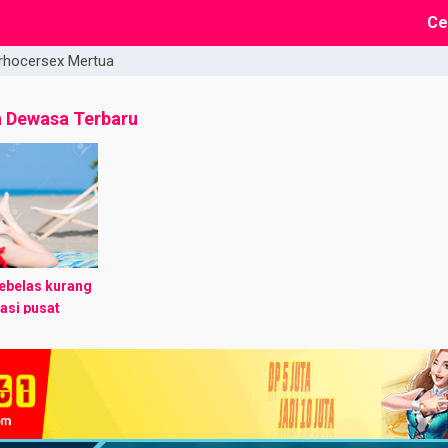
Ce
rhocersex Mertua
a Dewasa Terbaru
sebelas kurang
asi pusat
 Nampak
ng berdiri di
lama ...