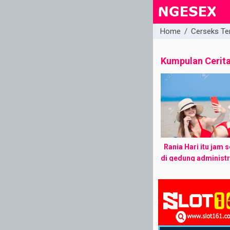
Home
/
Cerseks Te
close
Kumpulan Cerit
Rania Hari itu jam 
di gedung administr
Universitas ******.
beberapa orang seda
depan pintu lift. Tak 