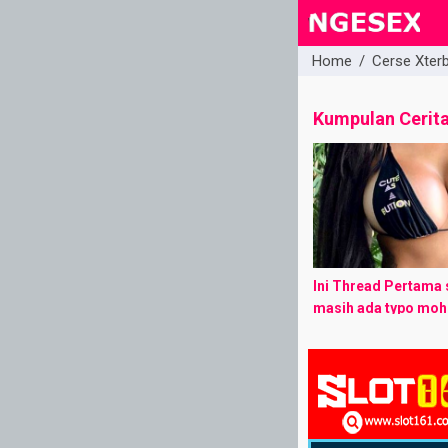
Home
/
Cerse Xter
close
Kumpulan Cerit
Ini Thread Pertama s
masih ada typo moh
Thread ini Khusus p
ibu hamil. _________
Perkenalkan namaku
37 tahun ...