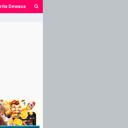
rita Dewasa
close