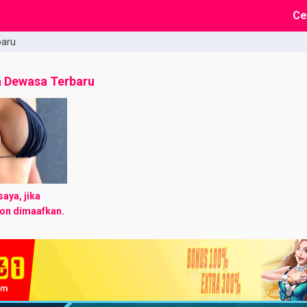
Ce
baru
a Dewasa Terbaru
aya, jika
on dimaafkan.
ecandu berat
__________
 Wiwi, usiaku