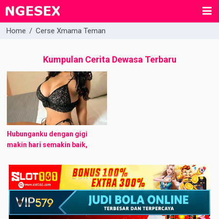
Home
/
Cerse Xmama Teman
Kumpulan Cerita Dewasa Terbaru
Hubunganku dengan gigi
makin hari semakin baik,
setidaknya dalam seminggu
kami bisa dua sampai tiga kali
dalam seminggu melakukan
hubungan badan. Namun, aku
sedikit ...