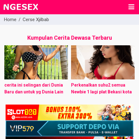
Home
/
Cerse Xjilbab
Kumpulan Cerita Dewasa Terbaru
cerita ini selingan dari Dunia
Perkenalkan suhu2 semua
Baru dan untuk yg Dunia Lain
Newbie 1 lagi plat Bekasi kota
masih proses pengetikan, kalo
Kpingin bikin thread yg hampir
cerita ini menarik untuk di
real 90%. ( Basic pengalaman
tuntaskan ntar ane pindah ...
newbie sendiri ). maaf karna ...