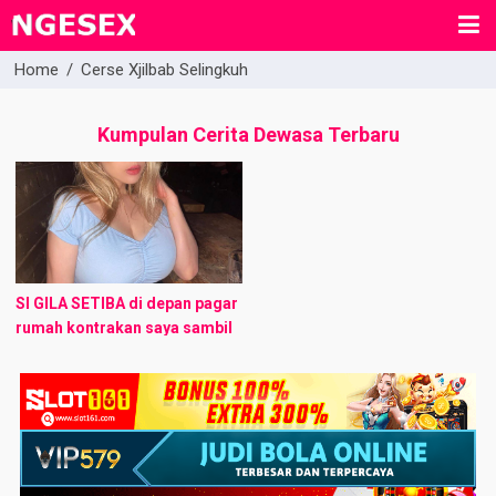
Home
/
Cerse Xjilbab Selingkuh
Kumpulan Cerita Dewasa Terbaru
SI GILA​ SETIBA di depan pagar
rumah kontrakan saya sambil
membawa sebungkus nasi
padang sore itu saya pulang
kerja, saya sangat kaget
melihat seorang ...