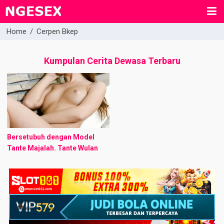
Home
/
Cerpen Bkep
Kumpulan Cerita Dewasa Terbaru
Bersetubuh dengan Model
Tante Majalah. Tante Wulan
adalah teman dekat dari
Mamaku, tetapi dia tinggal di
salah satu perumahan yang
tidak jauh dari rumahku, ...