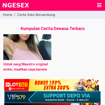
Home
/
Cerita Seks Bersambung
Kumpulan Cerita Dewasa Terbaru
Untuk sang Maestro original
writer, maafkan saya karena
telah menyebarkan cerita
bagus ini di rum tercinta.
Salam… Ratih adalah seorang
ibu muda berusia 28 ...