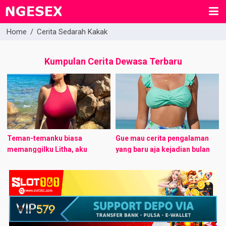
Home
/
Cerita Sedarah Kakak
Kumpulan Cerita Dewasa Terbaru
Teman-temanku biasa
Gue mau cerita pengalaman
memanggilku Litha, aku
yang baru aja kejadian bulan
adalah seorang mahasiswi
Februari lalu, bulan ‘Cinta’
yang masih aktif disalah satu
yang nyata nya emang gue
universitas di Bandung. Usiaku
banyak bercinta! Tapi dari
21 tahun dan aku kelahiran asli
semua pengalaman ...
bandung ...