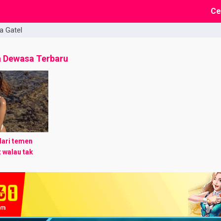
Ce
a Gatel
a Dewasa Terbaru
 dari temen
 walau tak
n ceritanya
ga bisa gw ...