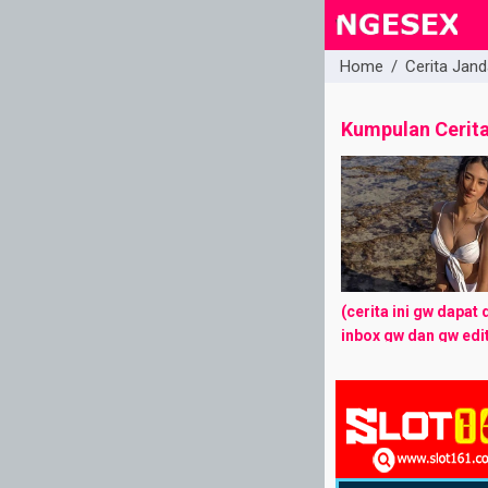
Home
/
Cerita Jand
close
Kumpulan Cerit
(cerita ini gw dapat
inbox gw dan gw edit
sama tapi tetep jala
sama. Maaf Namanya 