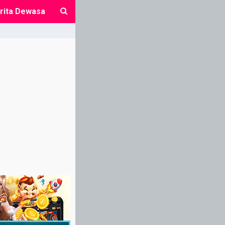
rita Dewasa
close