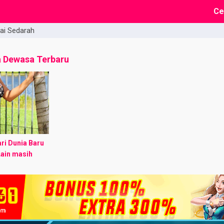
Ce
hai Sedarah
a Dewasa Terbaru
ari Dunia Baru
Lain masih
alo cerita ini
ntaskan ntar