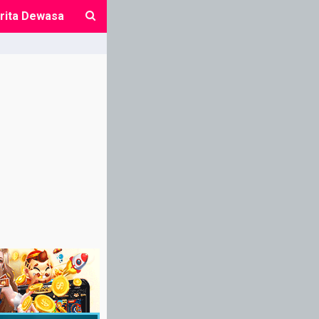
rita Dewasa
close