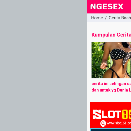
Home
/
Cerita Bira
close
Kumpulan Cerit
cerita ini selingan d
dan untuk yg Dunia 
proses pengetikan, k
menarik untuk di tu
ane pindah ...