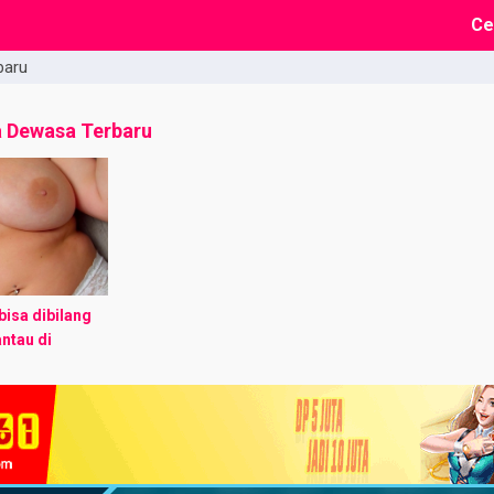
Ce
baru
a Dewasa Terbaru
isa dibilang
ntau di
tahun, aku
n income yang
ku sudah ...